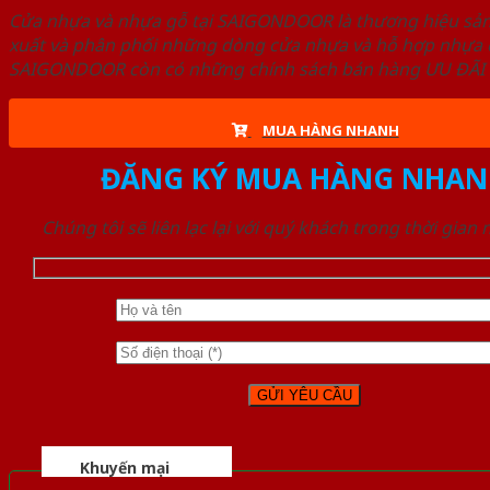
Cửa nhựa và nhựa gỗ tại SAIGONDOOR là thương hiệu s
xuất và phân phối những dòng cửa nhựa và hỗ hợp nhựa ch
SAIGONDOOR còn có những chính sách bán hàng ƯU ĐÃI CAO
MUA HÀNG NHANH
ĐĂNG KÝ MUA HÀNG NHAN
Chúng tôi sẽ liên lạc lại với quý khách trong thời gian
Khuyến mại