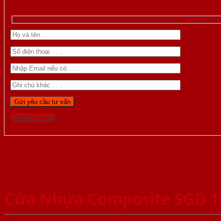
Gọi 0976.169.864
Cửa Nhựa Composite SGD 