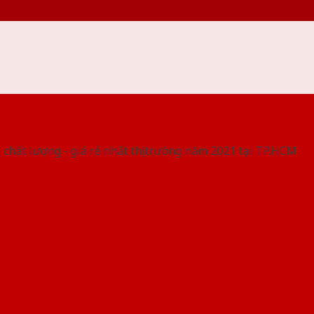
 THỐNG SHOWROOM SAIGONDOOR
 chất lượng - giá rẻ nhất thị trường năm 2021 tại TP.HCM