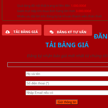
Quà tặng đồ nội thất trang trí lên đến
1.000.000đ
Giảm trực tiếp khi mua đơn hàng lớn hơn
3.000.000đ
Nhiều ưu đãi lớn khi đăng ký tài khoản thành viên thân thiết
TẢI BẢNG GIÁ
ĐĂNG KÝ TƯ VẤN
ĐĂN
TẢI BẢNG GIÁ
Đăng ký nhận báo giá mới nhất từ chúng tôi