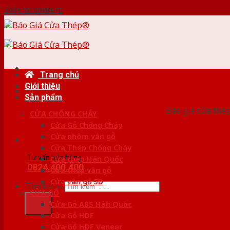
Skip to content
Trang chủ
Giới thiệu
HỆ
Sản phẩm
Báo giá cửa thép
CỬA CHỐNG CHÁY
Cửa Gỗ Chống Cháy
Cửa nhôm vân gỗ
Cửa Thép Chống Cháy
Tư vấn bán hàng
Cửa thép Hàn Quốc
0824.400.400
Cửa thép vân gỗ
Cửa vân gỗ 5D
Tìm kiếm:
CỬA GỖ
Cửa Gỗ ABS Hàn Quốc
Cửa Gỗ HDF
Cửa Gỗ HDF Veneer