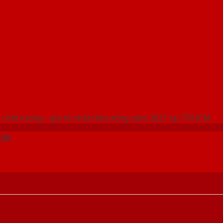
 THỐNG SHOWROOM SAIGONDOOR
 chất lượng - giá rẻ nhất thị trường năm 2021 tại TP.HCM
ite