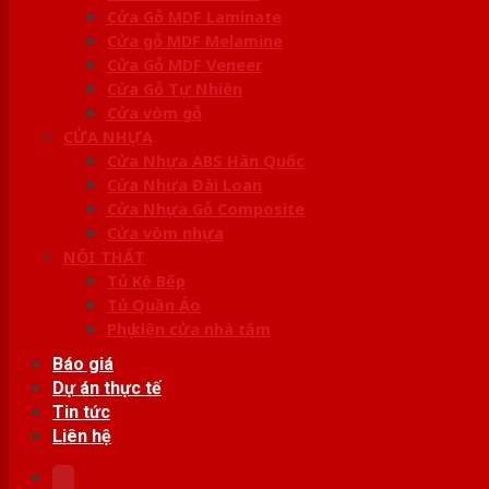
Cửa Gỗ MDF Laminate
Cửa gỗ MDF Melamine
Cửa Gỗ MDF Veneer
Cửa Gỗ Tự Nhiên
Cửa vòm gỗ
CỬA NHỰA
Cửa Nhựa ABS Hàn Quốc
Cửa Nhựa Đài Loan
Cửa Nhựa Gỗ Composite
Cửa vòm nhựa
NỘI THẤT
Tủ Kệ Bếp
Tủ Quần Áo
Phụ kiện cửa nhà tắm
Báo giá
Dự án thực tế
Tin tức
Liên hệ