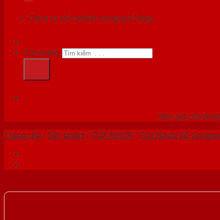
Chưa có sản phẩm trong giỏ hàng.
Tìm kiếm:
HỆ
Báo giá cửa thép
Trang chủ
/
Sản phẩm
/
CỬA NHỰA
/
Cửa Nhựa Gỗ Compos