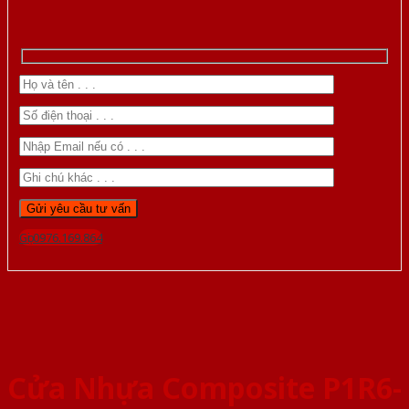
Gọi 0976.169.864
Cửa Nhựa Composite P1R6-