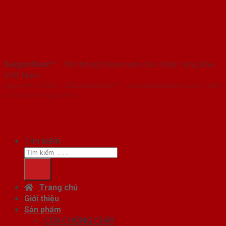
SaigonDoor™
- Hệ thống Showroom cửa thép hàng đầu
Việt Nam
Copyright ⓒ 2016 – 2026 SaigonDoor™ - www.baogiacuathep.com | Đơn
vị chủ quản SaigonDoor
Tìm kiếm:
Trang chủ
Giới thiệu
Sản phẩm
CỬA CHỐNG CHÁY