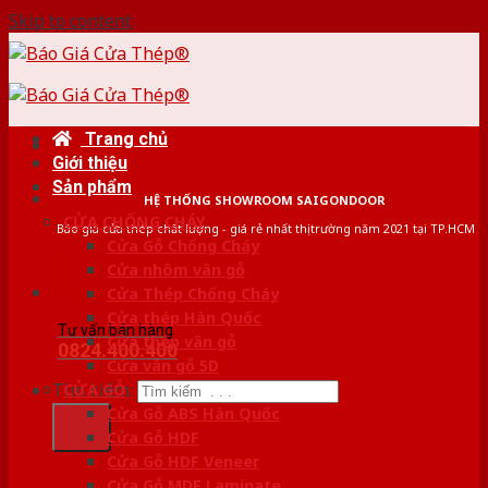
Skip to content
Trang chủ
Giới thiệu
Sản phẩm
HỆ THỐNG SHOWROOM SAIGONDOOR
CỬA CHỐNG CHÁY
Báo giá cửa thép chất lượng - giá rẻ nhất thị trường năm 2021 tại TP.HCM
Cửa Gỗ Chống Cháy
Cửa nhôm vân gỗ
Cửa Thép Chống Cháy
Cửa thép Hàn Quốc
Tư vấn bán hàng
Cửa thép vân gỗ
0824.400.400
Cửa vân gỗ 5D
Tìm kiếm:
CỬA GỖ
Cửa Gỗ ABS Hàn Quốc
Cửa Gỗ HDF
Cửa Gỗ HDF Veneer
Cửa Gỗ MDF Laminate