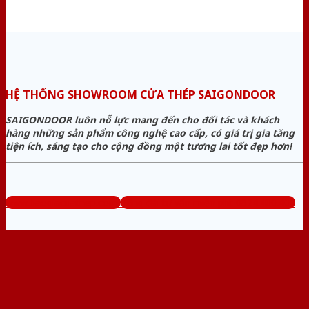
HỆ THỐNG SHOWROOM CỬA THÉP SAIGONDOOR
SAIGONDOOR luôn nỗ lực mang đến cho đối tác và khách
hàng những sản phẩm công nghệ cao cấp, có giá trị gia tăng
tiện ích, sáng tạo cho cộng đồng một tương lai tốt đẹp hơn!
www.baogiacuathep.com
Tổng đài tư vấn miễn phí: 0824.400.400