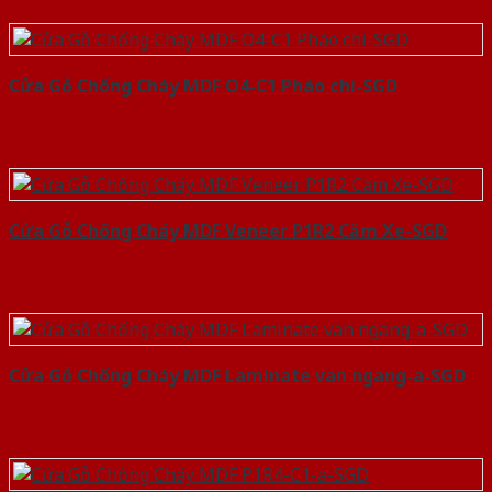
Cửa Gỗ Chống Cháy MDF O4-C1 Phào chi-SGD
Cửa Gỗ Chống Cháy MDF Veneer P1R2 Căm Xe-SGD
Cửa Gỗ Chống Cháy MDF Laminate van ngang-a-SGD