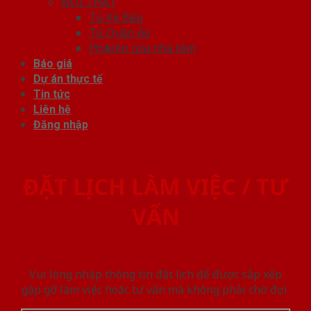
NỘI THẤT
Tủ Kệ Bếp
Tủ Quần Áo
Phụ kiện cửa nhà tắm
Báo giá
Dự án thực tế
Tin tức
Liên hệ
Đăng nhập
ĐẶT LỊCH LÀM VIỆC / TƯ
VẤN
Vui lòng nhập thông tin đặt lịch để được sắp xếp
gặp gỡ làm việc hoăc tư vấn mà không phải chờ đợi.