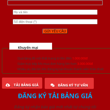
Khuyến mại
Quà tặng đồ nội thất trang trí lên đến
1.000.000đ
Giảm trực tiếp khi mua đơn hàng lớn hơn
3.000.000đ
Nhiều ưu đãi lớn khi đăng ký tài khoản thành viên thân thiết
TẢI BẢNG GIÁ
ĐĂNG KÝ TƯ VẤN
ĐĂNG KÝ TẢI BẢNG GIÁ
Đăng ký nhận báo giá mới nhất từ chúng tôi