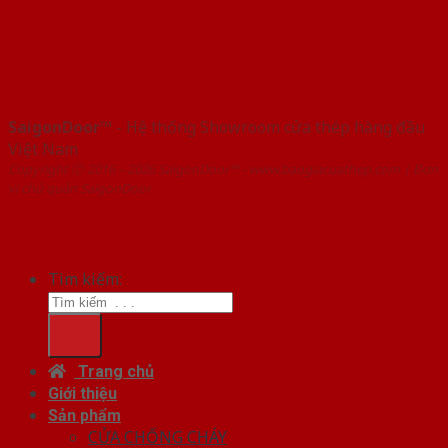
SaigonDoor™
- Hệ thống Showroom cửa thép hàng đầu
Việt Nam
Copyright ⓒ 2016 – 2026 SaigonDoor™ - www.baogiacuathep.com | Đơn
vị chủ quản SaigonDoor
Tìm kiếm:
Trang chủ
Giới thiệu
Sản phẩm
CỬA CHỐNG CHÁY