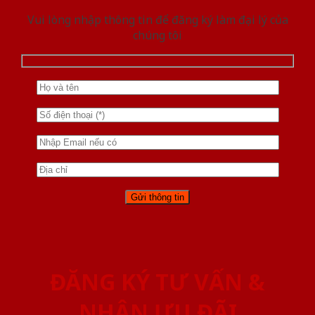
Vui lòng nhập thông tin để đăng ký làm đại lý của
chúng tôi
ĐĂNG KÝ TƯ VẤN &
NHẬN ƯU ĐÃI