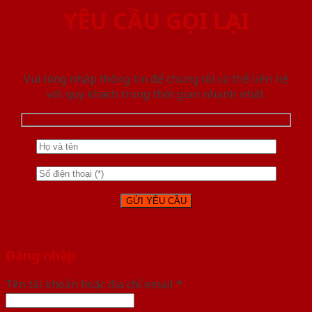
YÊU CẦU GỌI LẠI
Vui lòng nhập thông tin để chúng tôi có thể liên hệ
với quý khách trong thời gian nhanh nhất.
Đăng nhập
Tên tài khoản hoặc địa chỉ email
*