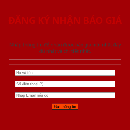
ĐĂNG KÝ NHẬN BÁO GIÁ
Nhập thông tin để nhận được báo giá mới nhât đầy
đủ nhất và chi tiết nhất.