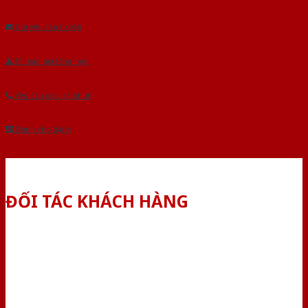
Âu.Chúng tôi tự tin là nhà sản xuất & cung cấp hàng đầu tại Việt Nam!
Gửi yêu cầu tư vấn
Tải báo giá tổng hợp
Yêu cầu gọi lại (3 phút)
Dành cho đại lý
ĐỐI TÁC KHÁCH HÀNG