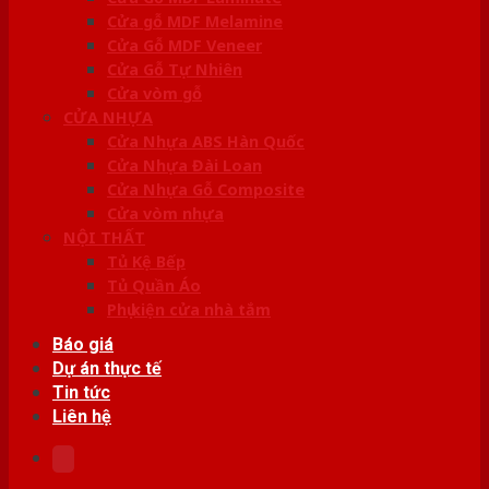
Cửa gỗ MDF Melamine
Cửa Gỗ MDF Veneer
Cửa Gỗ Tự Nhiên
Cửa vòm gỗ
CỬA NHỰA
Cửa Nhựa ABS Hàn Quốc
Cửa Nhựa Đài Loan
Cửa Nhựa Gỗ Composite
Cửa vòm nhựa
NỘI THẤT
Tủ Kệ Bếp
Tủ Quần Áo
Phụ kiện cửa nhà tắm
Báo giá
Dự án thực tế
Tin tức
Liên hệ