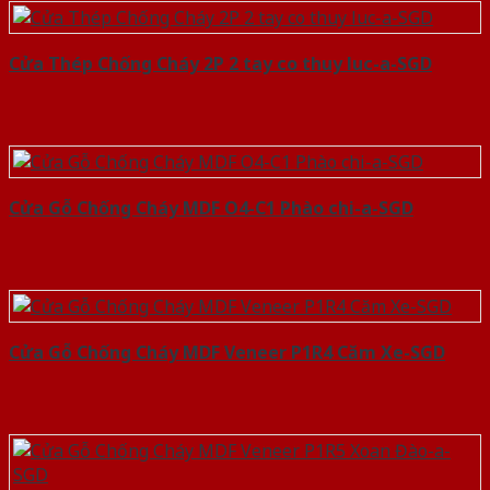
Cửa Thép Chống Cháy 2P 2 tay co thuy luc-a-SGD
Cửa Gỗ Chống Cháy MDF O4-C1 Phào chi-a-SGD
Cửa Gỗ Chống Cháy MDF Veneer P1R4 Căm Xe-SGD