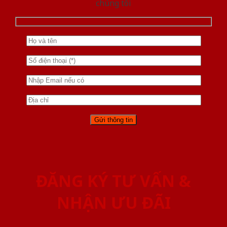
chúng tôi
ĐĂNG KÝ TƯ VẤN &
NHẬN ƯU ĐÃI