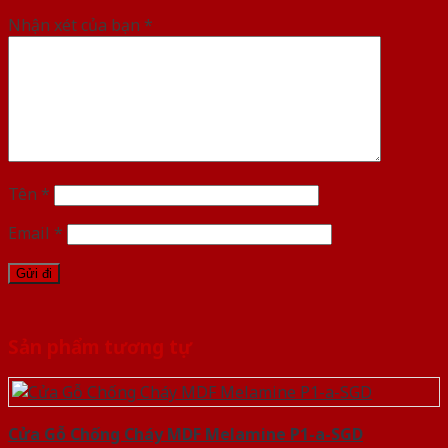
Nhận xét của bạn
*
Tên
*
Email
*
Sản phẩm tương tự
Cửa Gỗ Chống Cháy MDF Melamine P1-a-SGD