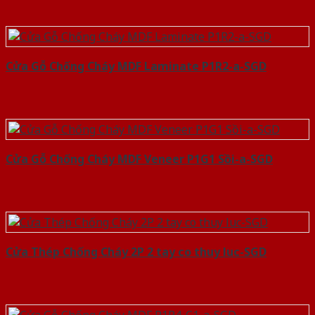
Cửa Gỗ Chống Cháy MDF Laminate P1R2-a-SGD
Cửa Gỗ Chống Cháy MDF Veneer P1G1 Sồi-a-SGD
Cửa Thép Chống Cháy 2P 2 tay co thuy luc-SGD