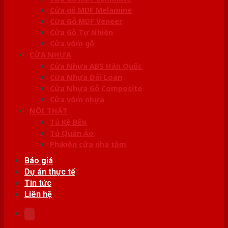
Cửa gỗ MDF Melamine
Cửa Gỗ MDF Veneer
Cửa Gỗ Tự Nhiên
Cửa vòm gỗ
CỬA NHỰA
Cửa Nhựa ABS Hàn Quốc
Cửa Nhựa Đài Loan
Cửa Nhựa Gỗ Composite
Cửa vòm nhựa
NỘI THẤT
Tủ Kệ Bếp
Tủ Quần Áo
Phụ kiện cửa nhà tắm
Báo giá
Dự án thực tế
Tin tức
Liên hệ