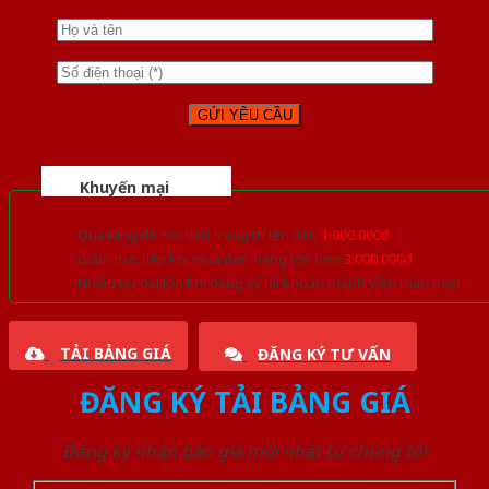
Khuyến mại
Quà tặng đồ nội thất trang trí lên đến
1.000.000đ
Giảm trực tiếp khi mua đơn hàng lớn hơn
3.000.000đ
Nhiều ưu đãi lớn khi đăng ký tài khoản thành viên thân thiết
TẢI BẢNG GIÁ
ĐĂNG KÝ TƯ VẤN
ĐĂNG KÝ TẢI BẢNG GIÁ
Đăng ký nhận báo giá mới nhất từ chúng tôi