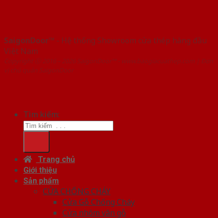
SaigonDoor™
- Hệ thống Showroom cửa thép hàng đầu
Việt Nam
Copyright ⓒ 2016 – 2026 SaigonDoor™ - www.baogiacuathep.com | Đơn
vị chủ quản SaigonDoor
Tìm kiếm:
Trang chủ
Giới thiệu
Sản phẩm
CỬA CHỐNG CHÁY
Cửa Gỗ Chống Cháy
Cửa nhôm vân gỗ