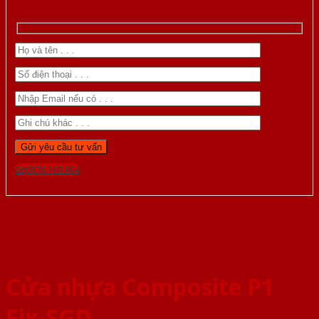
Gọi 0976.169.864
Cửa nhựa Composite P1
Fix-SGD