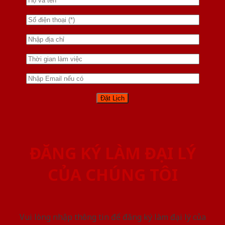
ĐĂNG KÝ LÀM ĐẠI LÝ
CỦA CHÚNG TÔI
Vui lòng nhập thông tin để đăng ký làm đại lý của