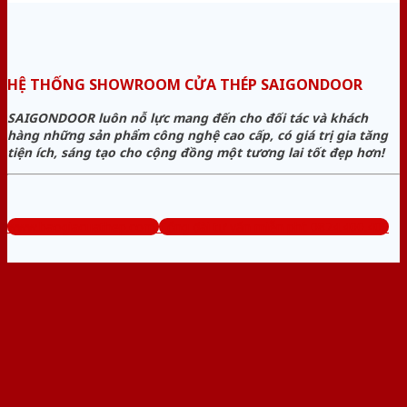
HỆ THỐNG SHOWROOM CỬA THÉP SAIGONDOOR
SAIGONDOOR luôn nỗ lực mang đến cho đối tác và khách
hàng những sản phẩm công nghệ cao cấp, có giá trị gia tăng
tiện ích, sáng tạo cho cộng đồng một tương lai tốt đẹp hơn!
www.baogiacuathep.com
Tổng đài tư vấn miễn phí: 0824.400.400