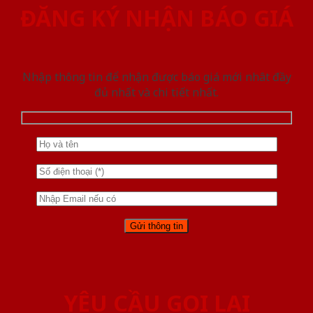
ĐĂNG KÝ NHẬN BÁO GIÁ
Nhập thông tin để nhận được báo giá mới nhât đầy
đủ nhất và chi tiết nhất.
YÊU CẦU GỌI LẠI