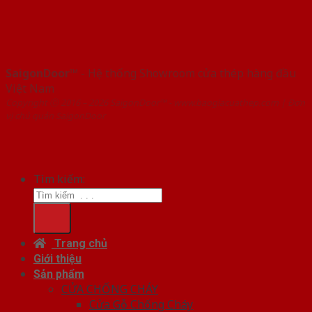
SaigonDoor™
- Hệ thống Showroom cửa thép hàng đầu
Việt Nam
Copyright ⓒ 2016 – 2026 SaigonDoor™ - www.baogiacuathep.com | Đơn
vị chủ quản SaigonDoor
Tìm kiếm:
Trang chủ
Giới thiệu
Sản phẩm
CỬA CHỐNG CHÁY
Cửa Gỗ Chống Cháy