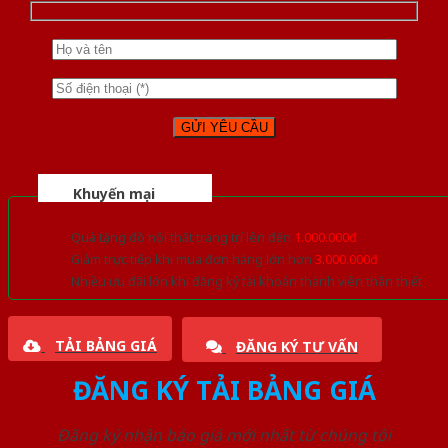
Khuyến mại
Quà tặng đồ nội thất trang trí lên đến
1.000.000đ
Giảm trực tiếp khi mua đơn hàng lớn hơn
3.000.000đ
Nhiều ưu đãi lớn khi đăng ký tài khoản thành viên thân thiết
TẢI BẢNG GIÁ
ĐĂNG KÝ TƯ VẤN
ĐĂNG KÝ TẢI BẢNG GIÁ
Đăng ký nhận báo giá mới nhất từ chúng tôi