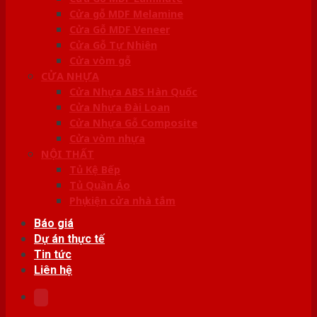
Cửa gỗ MDF Melamine
Cửa Gỗ MDF Veneer
Cửa Gỗ Tự Nhiên
Cửa vòm gỗ
CỬA NHỰA
Cửa Nhựa ABS Hàn Quốc
Cửa Nhựa Đài Loan
Cửa Nhựa Gỗ Composite
Cửa vòm nhựa
NỘI THẤT
Tủ Kệ Bếp
Tủ Quần Áo
Phụ kiện cửa nhà tắm
Báo giá
Dự án thực tế
Tin tức
Liên hệ