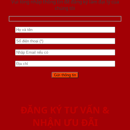
Vui lòng nhập thông tin để đăng ký làm đại lý của
chúng tôi
ĐĂNG KÝ TƯ VẤN &
NHẬN ƯU ĐÃI