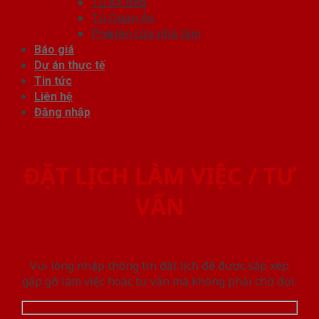
Tủ Kệ Bếp
Tủ Quần Áo
Phụ kiện cửa nhà tắm
Báo giá
Dự án thực tế
Tin tức
Liên hệ
Đăng nhập
ĐẶT LỊCH LÀM VIỆC / TƯ
VẤN
Vui lòng nhập thông tin đặt lịch để được sắp xếp
gặp gỡ làm việc hoăc tư vấn mà không phải chờ đợi.