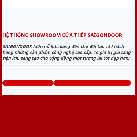
HỆ THỐNG SHOWROOM CỬA THÉP SAIGONDOOR
SAIGONDOOR luôn nỗ lực mang đến cho đối tác và khách
hàng những sản phẩm công nghệ cao cấp, có giá trị gia tăng
tiện ích, sáng tạo cho cộng đồng một tương lai tốt đẹp hơn!
www.baogiacuathep.com
Tổng đài tư vấn miễn phí: 0824.400.400