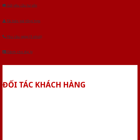
Gửi yêu cầu tư vấn
Tải báo giá tổng hợp
Yêu cầu gọi lại (3 phút)
Dành cho đại lý
ĐỐI TÁC KHÁCH HÀNG