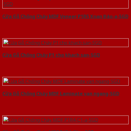
Cửa Gỗ Chống Cháy MDF Veneer P1R5 Xoan Đào-a-SGD
Cửa Gỗ Chống Cháy P1 cho khach san-SGD
Cửa Gỗ Chống Cháy MDF Laminate van ngang-SGD