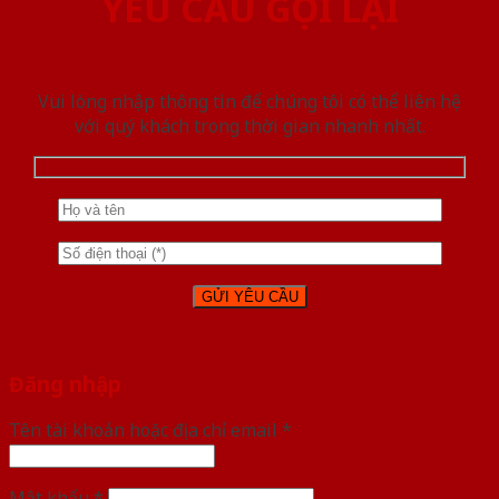
YÊU CẦU GỌI LẠI
Vui lòng nhập thông tin để chúng tôi có thể liên hệ
với quý khách trong thời gian nhanh nhất.
Đăng nhập
Tên tài khoản hoặc địa chỉ email
*
Mật khẩu
*