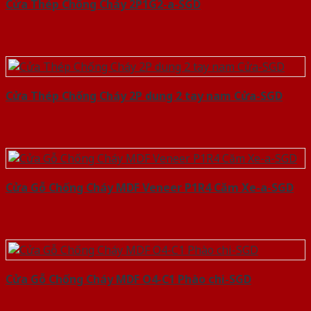
Cửa Thép Chống Cháy 2P1G2-a-SGD
Cửa Thép Chống Cháy 2P dung 2 tay nam Cửa-SGD
Cửa Gỗ Chống Cháy MDF Veneer P1R4 Căm Xe-a-SGD
Cửa Gỗ Chống Cháy MDF O4-C1 Phào chi-SGD