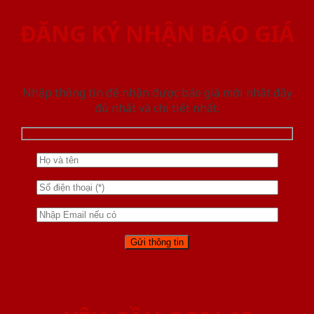
ĐĂNG KÝ NHẬN BÁO GIÁ
Nhập thông tin để nhận được báo giá mới nhât đầy
đủ nhất và chi tiết nhất.