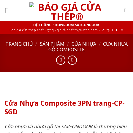
Skip
to
content
HỆ THỐNG SHOWROOM SAIGONDOOR
Báo giá cửa thép chất lượng - giá rẻ nhất thị trường năm 2021 tại TP.HCM
TRANG CHỦ
/
SẢN PHẨM
/
CỬA NHỰA
/
CỬA NHỰA
GỖ COMPOSITE
Cửa Nhựa Composite 3PN trang-CP-
SGD
Cửa nhựa và nhựa gỗ tại SAIGONDOOR là thương hiệu