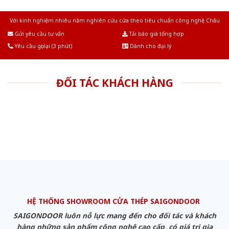
Với kinh nghiệm nhiêu năm nghiên cứu cửa theo tiêu chuẩn công nghệ Châu
Âu.Chúng tôi tự tin là nhà sản xuất & cung cấp hàng đầu tại Việt Nam!
Gửi yêu cầu tư vấn
Tải báo giá tổng hợp
Yêu cầu gọi lại (3 phút)
Dành cho đại lý
ĐỐI TÁC KHÁCH HÀNG
HỆ THỐNG SHOWROOM CỬA THÉP SAIGONDOOR
SAIGONDOOR luôn nỗ lực mang đến cho đối tác và khách
hàng những sản phẩm công nghệ cao cấp, có giá trị gia