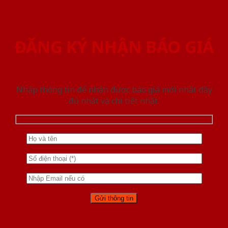
ĐĂNG KÝ NHẬN BÁO GIÁ
Nhập thông tin để nhận được báo giá mới nhât đầy
đủ nhất và chi tiết nhất.