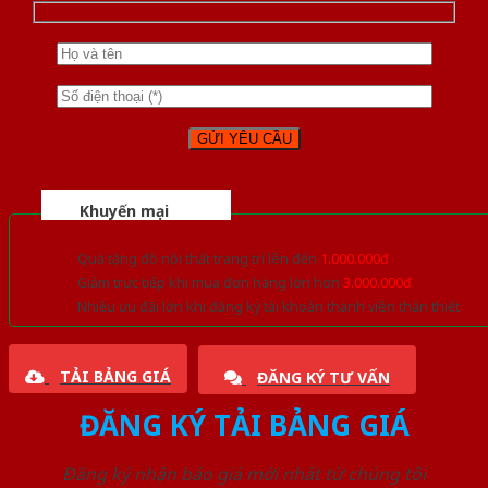
Khuyến mại
Quà tặng đồ nội thất trang trí lên đến
1.000.000đ
Giảm trực tiếp khi mua đơn hàng lớn hơn
3.000.000đ
Nhiều ưu đãi lớn khi đăng ký tài khoản thành viên thân thiết
TẢI BẢNG GIÁ
ĐĂNG KÝ TƯ VẤN
ĐĂNG KÝ TẢI BẢNG GIÁ
Đăng ký nhận báo giá mới nhất từ chúng tôi