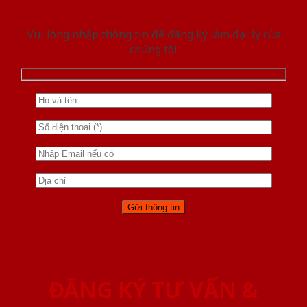
Vui lòng nhập thông tin để đăng ký làm đại lý của
chúng tôi
ĐĂNG KÝ TƯ VẤN &