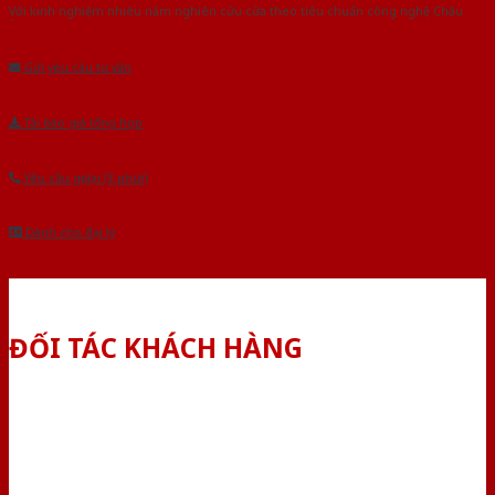
Với kinh nghiệm nhiêu năm nghiên cứu cửa theo tiêu chuẩn công nghệ Châu
Âu.Chúng tôi tự tin là nhà sản xuất & cung cấp hàng đầu tại Việt Nam!
Gửi yêu cầu tư vấn
Tải báo giá tổng hợp
Yêu cầu gọi lại (3 phút)
Dành cho đại lý
ĐỐI TÁC KHÁCH HÀNG