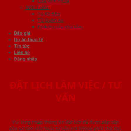
Cửa vòm nhựa
NỘI THẤT
Tủ Kệ Bếp
Tủ Quần Áo
Phụ kiện cửa nhà tắm
Báo giá
Dự án thực tế
Tin tức
Liên hệ
Đăng nhập
ĐẶT LỊCH LÀM VIỆC / TƯ
VẤN
Vui lòng nhập thông tin đặt lịch để được sắp xếp
gặp gỡ làm việc hoăc tư vấn mà không phải chờ đợi.