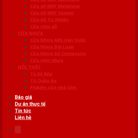
Cửa gỗ MDF Melamine
Cửa Gỗ MDF Veneer
Cửa Gỗ Tự Nhiên
Cửa vòm gỗ
CỬA NHỰA
Cửa Nhựa ABS Hàn Quốc
Cửa Nhựa Đài Loan
Cửa Nhựa Gỗ Composite
Cửa vòm nhựa
NỘI THẤT
Tủ Kệ Bếp
Tủ Quần Áo
Phụ kiện cửa nhà tắm
Báo giá
Dự án thực tế
Tin tức
Liên hệ