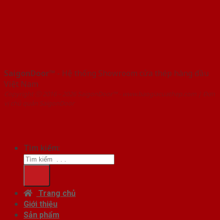
SaigonDoor™
- Hệ thống Showroom cửa thép hàng đầu
Việt Nam
Copyright ⓒ 2016 – 2026 SaigonDoor™ - www.baogiacuathep.com | Đơn
vị chủ quản SaigonDoor
Tìm kiếm:
Trang chủ
Giới thiệu
Sản phẩm