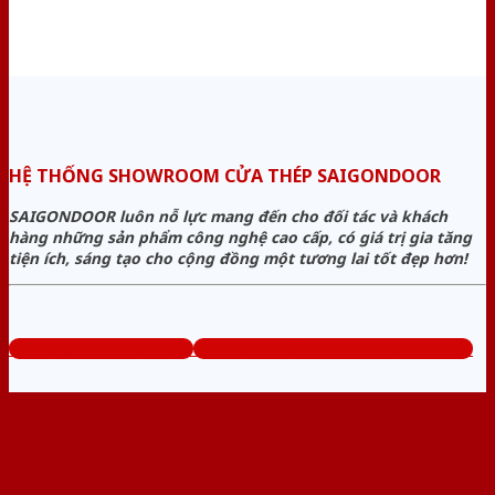
HỆ THỐNG SHOWROOM CỬA THÉP SAIGONDOOR
SAIGONDOOR luôn nỗ lực mang đến cho đối tác và khách
hàng những sản phẩm công nghệ cao cấp, có giá trị gia tăng
tiện ích, sáng tạo cho cộng đồng một tương lai tốt đẹp hơn!
www.baogiacuathep.com
Tổng đài tư vấn miễn phí: 0824.400.400