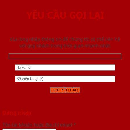
YÊU CẦU GỌI LẠI
Vui lòng nhập thông tin để chúng tôi có thể liên hệ
với quý khách trong thời gian nhanh nhất.
Đăng nhập
Tên tài khoản hoặc địa chỉ email
*