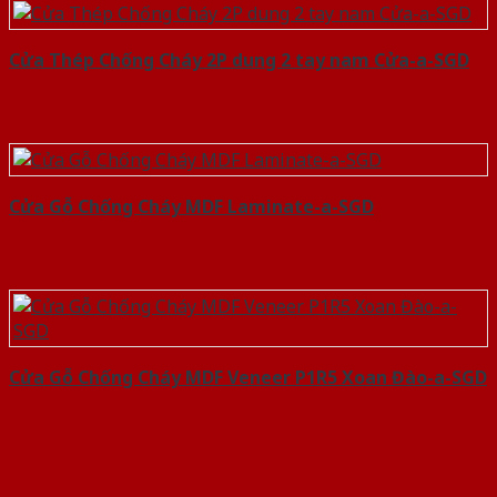
Cửa Thép Chống Cháy 2P dung 2 tay nam Cửa-a-SGD
Cửa Gỗ Chống Cháy MDF Laminate-a-SGD
Cửa Gỗ Chống Cháy MDF Veneer P1R5 Xoan Đào-a-SGD