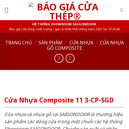
Skip
to
content
HỆ THỐNG SHOWROOM SAIGONDOOR
Báo giá cửa thép chất lượng - giá rẻ nhất thị trường năm 2021 tại TP.HCM
TRANG CHỦ
/
SẢN PHẨM
/
CỬA NHỰA
/
CỬA NHỰA
GỖ COMPOSITE
Cửa Nhựa Composite 11 3-CP-SGD
Cửa nhựa và nhựa gỗ tại SAIGONDOOR là thương hiệu
sản phẩm các dòng cửa trong một chuỗi các hệ thống
Showroom SAIGONDOOR. Chuyên sản xuất và phân