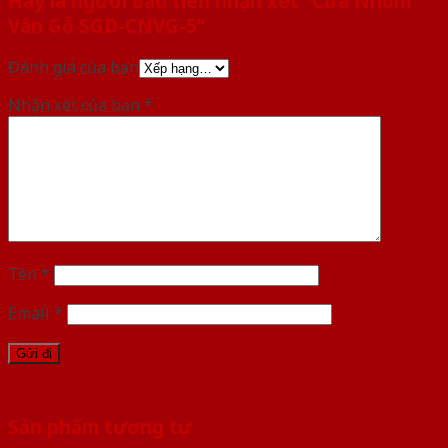
Hãy là người đầu tiên nhận xét “Cửa Nhôm
Vân Gỗ SGD-CNVG-5”
Đánh giá của bạn
Nhận xét của bạn
*
Tên
*
Email
*
Sản phẩm tương tự