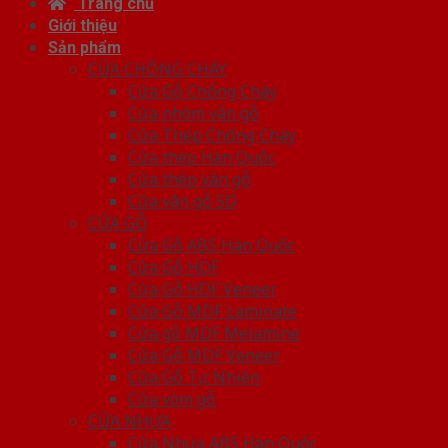
Trang chủ
Giới thiệu
Sản phẩm
CỬA CHỐNG CHÁY
Cửa Gỗ Chống Cháy
Cửa nhôm vân gỗ
Cửa Thép Chống Cháy
Cửa thép Hàn Quốc
Cửa thép vân gỗ
Cửa vân gỗ 5D
CỬA GỖ
Cửa Gỗ ABS Hàn Quốc
Cửa Gỗ HDF
Cửa Gỗ HDF Veneer
Cửa Gỗ MDF Laminate
Cửa gỗ MDF Melamine
Cửa Gỗ MDF Veneer
Cửa Gỗ Tự Nhiên
Cửa vòm gỗ
CỬA NHỰA
Cửa Nhựa ABS Hàn Quốc