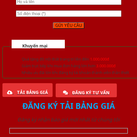
Khuyến mại
Quà tặng đồ nội thất trang trí lên đến
1.000.000đ
Giảm trực tiếp khi mua đơn hàng lớn hơn
3.000.000đ
Nhiều ưu đãi lớn khi đăng ký tài khoản thành viên thân thiết
TẢI BẢNG GIÁ
ĐĂNG KÝ TƯ VẤN
ĐĂNG KÝ TẢI BẢNG GIÁ
Đăng ký nhận báo giá mới nhất từ chúng tôi