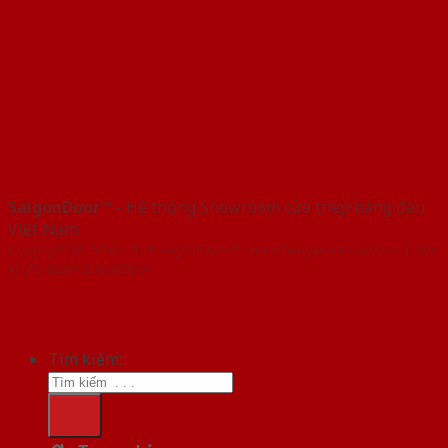
SaigonDoor™
- Hệ thống Showroom cửa thép hàng đầu
Việt Nam
Copyright ⓒ 2016 – 2026 SaigonDoor™ - www.baogiacuathep.com | Đơn
vị chủ quản SaigonDoor
Tìm kiếm: