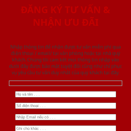
ĐĂNG KÝ TƯ VẤN &
NHẬN ƯU ĐÃI
Nhập thông tin để nhận được tư vấn miễn phí qua
điện thoại / email/ tại văn phòng hoặc tại nhà quý
khách. Chúng tôi cam kết mọi thông tin nhập vào
dưới đây được bảo mật tuyệt đối cũng như chỉ phục
vụ yêu cầu tư vấn duy nhất của quý khách tại đây.