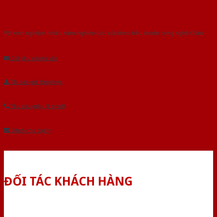
Với kinh nghiệm nhiêu năm nghiên cứu cửa theo tiêu chuẩn công nghệ Châu
Âu.Chúng tôi tự tin là nhà sản xuất & cung cấp hàng đầu tại Việt Nam!
Gửi yêu cầu tư vấn
Tải báo giá tổng hợp
Yêu cầu gọi lại (3 phút)
Dành cho đại lý
ĐỐI TÁC KHÁCH HÀNG