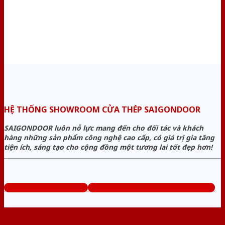
HỆ THỐNG SHOWROOM CỬA THÉP SAIGONDOOR
SAIGONDOOR luôn nỗ lực mang đến cho đối tác và khách
hàng những sản phẩm công nghệ cao cấp, có giá trị gia tăng
tiện ích, sáng tạo cho cộng đồng một tương lai tốt đẹp hơn!
www.baogiacuathep.com
Tổng đài tư vấn miễn phí: 0824.400.400