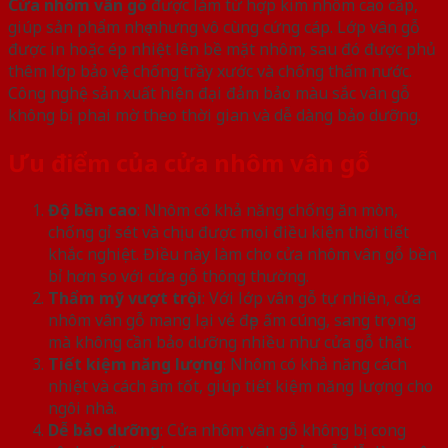
Cửa nhôm vân gỗ
được làm từ hợp kim nhôm cao cấp,
giúp sản phẩm nhẹ nhưng vô cùng cứng cáp. Lớp vân gỗ
được in hoặc ép nhiệt lên bề mặt nhôm, sau đó được phủ
thêm lớp bảo vệ chống trầy xước và chống thấm nước.
Công nghệ sản xuất hiện đại đảm bảo màu sắc vân gỗ
không bị phai mờ theo thời gian và dễ dàng bảo dưỡng.
Ưu điểm của cửa nhôm vân gỗ
Độ bền cao
: Nhôm có khả năng chống ăn mòn,
chống gỉ sét và chịu được mọi điều kiện thời tiết
khắc nghiệt. Điều này làm cho cửa nhôm vân gỗ bền
bỉ hơn so với cửa gỗ thông thường.
Thẩm mỹ vượt trội
: Với lớp vân gỗ tự nhiên, cửa
nhôm vân gỗ mang lại vẻ đẹp ấm cúng, sang trọng
mà không cần bảo dưỡng nhiều như cửa gỗ thật.
Tiết kiệm năng lượng
: Nhôm có khả năng cách
nhiệt và cách âm tốt, giúp tiết kiệm năng lượng cho
ngôi nhà.
Dễ bảo dưỡng
: Cửa nhôm vân gỗ không bị cong