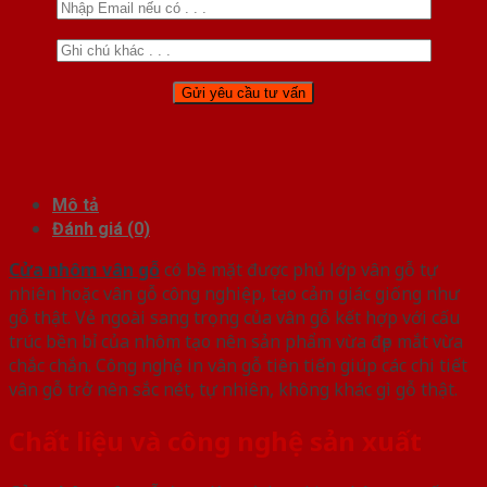
Mô tả
Đánh giá (0)
Cửa nhôm vân gỗ
có bề mặt được phủ lớp vân gỗ tự
nhiên hoặc vân gỗ công nghiệp, tạo cảm giác giống như
gỗ thật. Vẻ ngoài sang trọng của vân gỗ kết hợp với cấu
trúc bền bỉ của nhôm tạo nên sản phẩm vừa đẹp mắt vừa
chắc chắn. Công nghệ in vân gỗ tiên tiến giúp các chi tiết
vân gỗ trở nên sắc nét, tự nhiên, không khác gì gỗ thật.
Chất liệu và công nghệ sản xuất