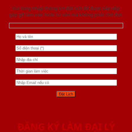
Vui lòng nhập thông tin đặt lịch để được sắp xếp
gặp gỡ làm việc hoăc tư vấn mà không phải chờ đợi.
ĐĂNG KÝ LÀM ĐẠI LÝ