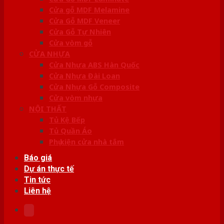
Cửa gỗ MDF Melamine
Cửa Gỗ MDF Veneer
Cửa Gỗ Tự Nhiên
Cửa vòm gỗ
CỬA NHỰA
Cửa Nhựa ABS Hàn Quốc
Cửa Nhựa Đài Loan
Cửa Nhựa Gỗ Composite
Cửa vòm nhựa
NỘI THẤT
Tủ Kệ Bếp
Tủ Quần Áo
Phụ kiện cửa nhà tắm
Báo giá
Dự án thực tế
Tin tức
Liên hệ