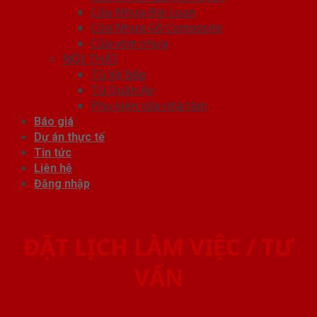
Cửa Nhựa Đài Loan
Cửa Nhựa Gỗ Composite
Cửa vòm nhựa
NỘI THẤT
Tủ Kệ Bếp
Tủ Quần Áo
Phụ kiện cửa nhà tắm
Báo giá
Dự án thực tế
Tin tức
Liên hệ
Đăng nhập
ĐẶT LỊCH LÀM VIỆC / TƯ
VẤN