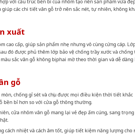
t hợp với cấu trúc bền bỉ của nhôm tạo nên sản phẩm vừa đẹ
 giúp các chi tiết vân gỗ trở nên sắc nét, tự nhiên, không kh
ản xuất
m cao cấp, giúp sản phẩm nhẹ nhưng vô cùng cứng cáp. Lớ
 sau đó được phủ thêm lớp bảo vệ chống trầy xước và chống
màu sắc vân gỗ không bị phai mờ theo thời gian và dễ dàng
ân gỗ
mòn, chống gỉ sét và chịu được mọi điều kiện thời tiết khắc
ỗ bền bỉ hơn so với cửa gỗ thông thường.
nhiên, cửa nhôm vân gỗ mang lại vẻ đẹp ấm cúng, sang trọn
hật.
g cách nhiệt và cách âm tốt, giúp tiết kiệm năng lượng cho 