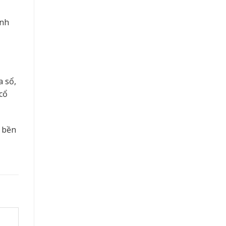
inh
a sổ,
cổ
ộ bền