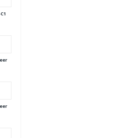
-C1
eer
eer