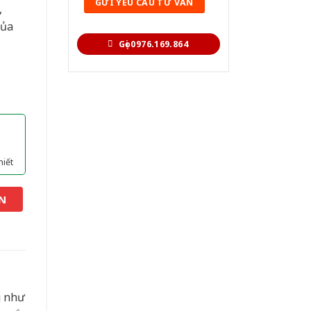
,
của
Gọi 0976.169.864
hiết
N
g như