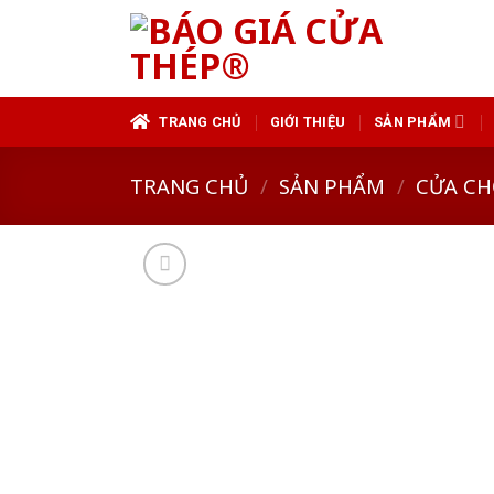
Skip
to
content
TRANG CHỦ
GIỚI THIỆU
SẢN PHẨM
TRANG CHỦ
/
SẢN PHẨM
/
CỬA CH