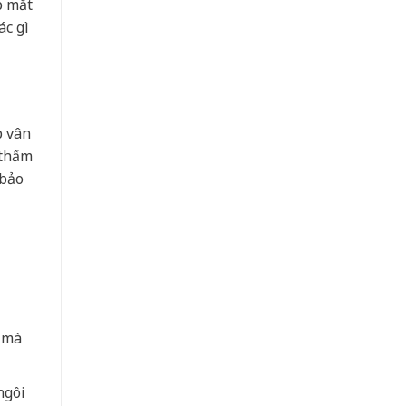
p mắt
ác gì
p vân
 thấm
 bảo
g mà
ngôi