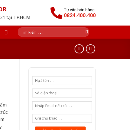
OR
Tư vấn bán hàng
0824.400.400
021 tại TP.HCM
Tìm
kiếm:
hẩm
trúc
ẩm
y