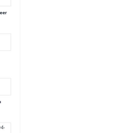
eer
o