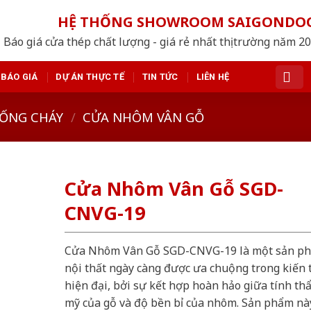
HỆ THỐNG SHOWROOM SAIGONDO
Báo giá cửa thép chất lượng - giá rẻ nhất thị trường năm 2
BÁO GIÁ
DỰ ÁN THỰC TẾ
TIN TỨC
LIÊN HỆ
ỐNG CHÁY
/
CỬA NHÔM VÂN GỖ
Cửa Nhôm Vân Gỗ SGD-
CNVG-19
Cửa Nhôm Vân Gỗ SGD-CNVG-19 là một sản p
nội thất ngày càng được ưa chuộng trong kiến 
hiện đại, bởi sự kết hợp hoàn hảo giữa tính th
mỹ của gỗ và độ bền bỉ của nhôm. Sản phẩm nà