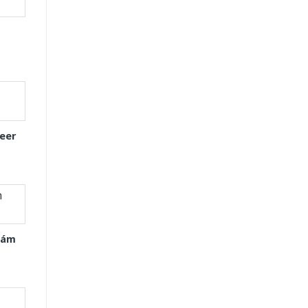
eer
Xám