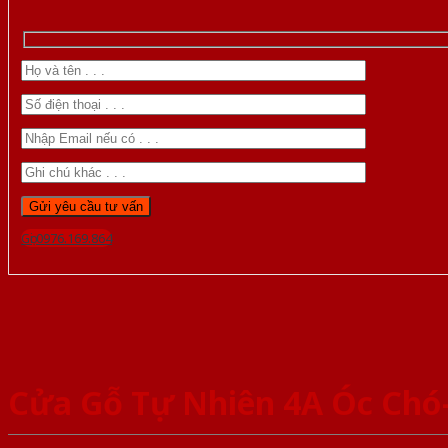
Gọi 0976.169.864
Cửa Gỗ Tự Nhiên 4A Óc Ch