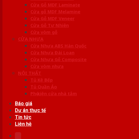
Cửa Gỗ MDF Laminate
Cửa gỗ MDF Melamine
Cửa Gỗ MDF Veneer
Cửa Gỗ Tự Nhiên
Cửa vòm gỗ
CỬA NHỰA
Cửa Nhựa ABS Hàn Quốc
Cửa Nhựa Đài Loan
Cửa Nhựa Gỗ Composite
Cửa vòm nhựa
NỘI THẤT
Tủ Kệ Bếp
Tủ Quần Áo
Phụ kiện cửa nhà tắm
Báo giá
Dự án thực tế
Tin tức
Liên hệ