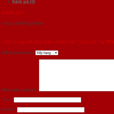
Đánh giá (0)
Đánh giá
Chưa có đánh giá nào.
Hãy là người đầu tiên nhận xét “Cửa Gỗ Tự N
Đánh giá của bạn
Nhận xét của bạn
*
Tên
*
Email
*