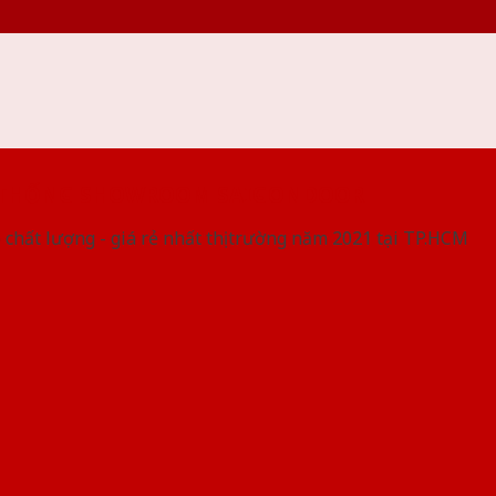
 THỐNG SHOWROOM SAIGONDOOR
 chất lượng - giá rẻ nhất thị trường năm 2021 tại TP.HCM