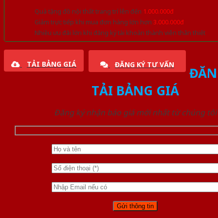
Quà tặng đồ nội thất trang trí lên đến
1.000.000đ
Giảm trực tiếp khi mua đơn hàng lớn hơn
3.000.000đ
Nhiều ưu đãi lớn khi đăng ký tài khoản thành viên thân thiết
TẢI BẢNG GIÁ
ĐĂNG KÝ TƯ VẤN
ĐĂN
TẢI BẢNG GIÁ
Đăng ký nhận báo giá mới nhất từ chúng tôi