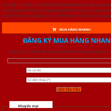
Cửa gỗ Tự Nhiên tại SAIGONDOOR là thương hiệu sản ph
và phân phối những dòng cửa gỗ chất lượng cao, giá thà
chính sách bán hàng ƯU ĐÃI CAO đi kèm với sự đa dạng về
MUA HÀNG NHANH
ĐĂNG KÝ MUA HÀNG NHAN
Chúng tôi sẽ liên lạc lại với quý khách trong thời gian
Khuyến mại