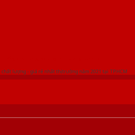
 THỐNG SHOWROOM SAIGONDOOR
 chất lượng - giá rẻ nhất thị trường năm 2021 tại TP.HCM