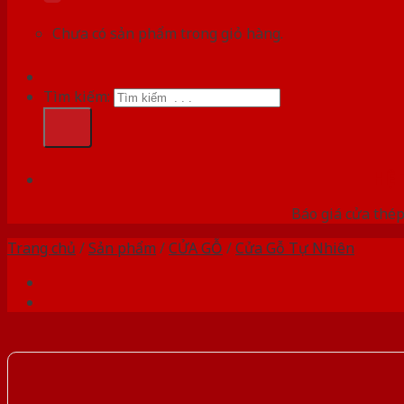
Chưa có sản phẩm trong giỏ hàng.
Tìm kiếm:
HỆ
Báo giá cửa thép
Trang chủ
/
Sản phẩm
/
CỬA GỖ
/
Cửa Gỗ Tự Nhiên