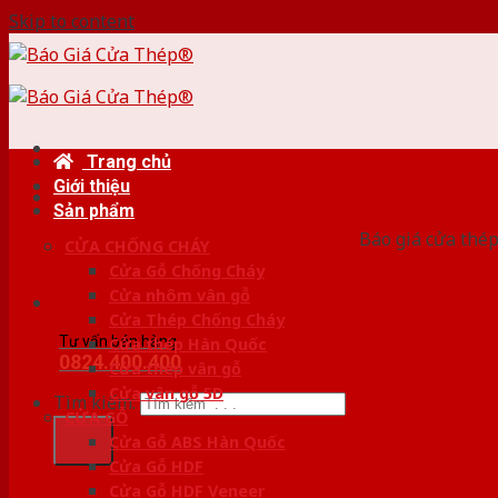
Skip to content
Trang chủ
Giới thiệu
HỆ
Sản phẩm
Báo giá cửa thép
CỬA CHỐNG CHÁY
Cửa Gỗ Chống Cháy
Cửa nhôm vân gỗ
Cửa Thép Chống Cháy
Tư vấn bán hàng
Cửa thép Hàn Quốc
0824.400.400
Cửa thép vân gỗ
Cửa vân gỗ 5D
Tìm kiếm:
CỬA GỖ
Cửa Gỗ ABS Hàn Quốc
Cửa Gỗ HDF
Cửa Gỗ HDF Veneer