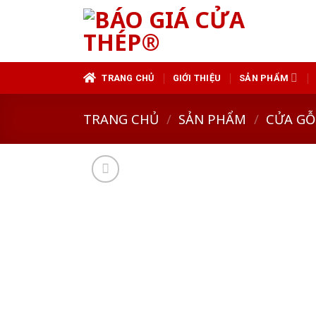
Skip
to
content
TRANG CHỦ
GIỚI THIỆU
SẢN PHẨM
TRANG CHỦ
/
SẢN PHẨM
/
CỬA GỖ