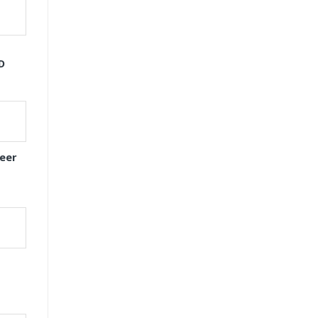
D
eer