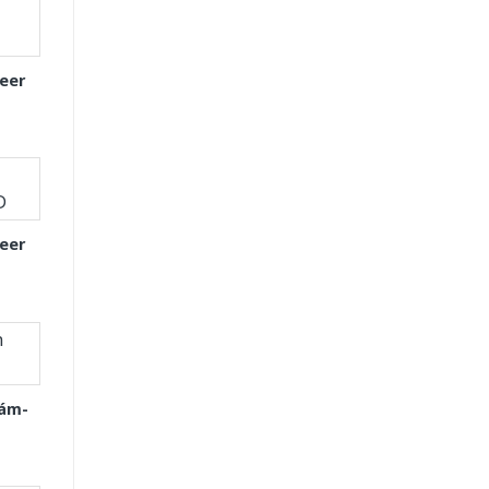
eer
eer
Xám-