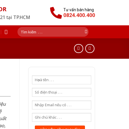
OR
Tư vấn bán hàng
0824.400.400
021 tại TP.HCM
Tìm
kiếm:
iệu
ệ
uất
ao,