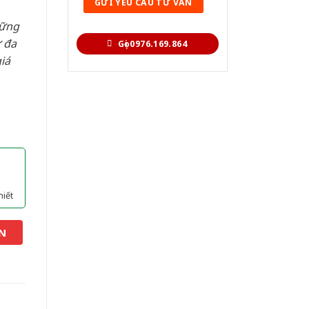
hững
 đa
Gọi 0976.169.864
iá
hiết
N