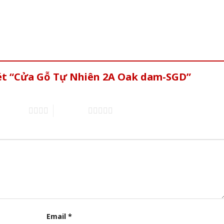
xét “Cửa Gỗ Tự Nhiên 2A Oak dam-SGD”
of 5 stars
5 of 5 stars
Email
*