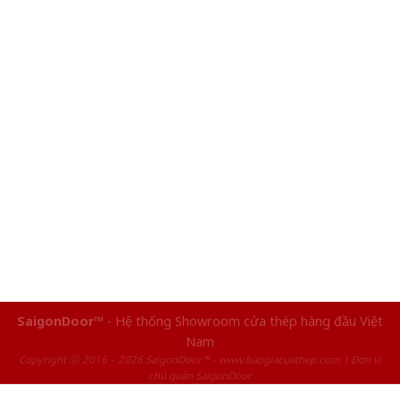
SaigonDoor™
- Hệ thống Showroom cửa thép hàng đầu Việt
Nam
Copyright ⓒ 2016 – 2026 SaigonDoor™ - www.baogiacuathep.com | Đơn vị
chủ quản SaigonDoor