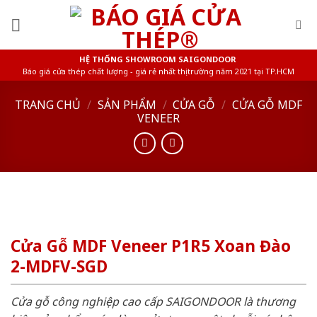
Skip
to
content
HỆ THỐNG SHOWROOM SAIGONDOOR
Báo giá cửa thép chất lượng - giá rẻ nhất thị trường năm 2021 tại TP.HCM
TRANG CHỦ
/
SẢN PHẨM
/
CỬA GỖ
/
CỬA GỖ MDF
VENEER
Cửa Gỗ MDF Veneer P1R5 Xoan Đào
2-MDFV-SGD
Cửa gỗ công nghiệp cao cấp SAIGONDOOR là thương