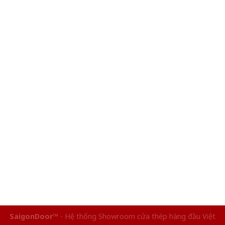
SaigonDoor™
- Hệ thống Showroom cửa thép hàng đầu Việt