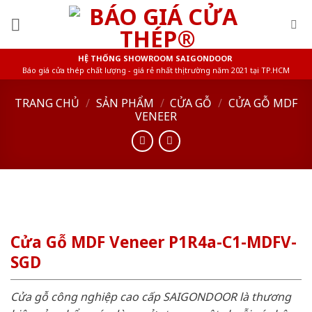
Skip
to
content
HỆ THỐNG SHOWROOM SAIGONDOOR
Báo giá cửa thép chất lượng - giá rẻ nhất thị trường năm 2021 tại TP.HCM
TRANG CHỦ
/
SẢN PHẨM
/
CỬA GỖ
/
CỬA GỖ MDF
VENEER
Cửa Gỗ MDF Veneer P1R4a-C1-MDFV-
SGD
Cửa gỗ công nghiệp cao cấp SAIGONDOOR là thương