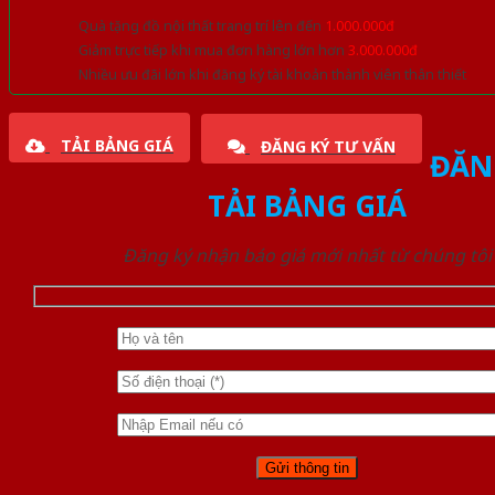
Quà tặng đồ nội thất trang trí lên đến
1.000.000đ
Giảm trực tiếp khi mua đơn hàng lớn hơn
3.000.000đ
Nhiều ưu đãi lớn khi đăng ký tài khoản thành viên thân thiết
TẢI BẢNG GIÁ
ĐĂNG KÝ TƯ VẤN
ĐĂN
TẢI BẢNG GIÁ
Đăng ký nhận báo giá mới nhất từ chúng tôi