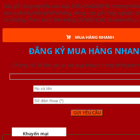
Cửa gỗ công nghiệp cao cấp SAIGONDOOR là thương hiệ
sản xuất và phân phối những dòng cửa gỗ công nghiệp ch
có những chính sách bán hàng ƯU ĐÃI CAO đi kèm với sự đ
MUA HÀNG NHANH
ĐĂNG KÝ MUA HÀNG NHAN
Chúng tôi sẽ liên lạc lại với quý khách trong thời gian
Khuyến mại