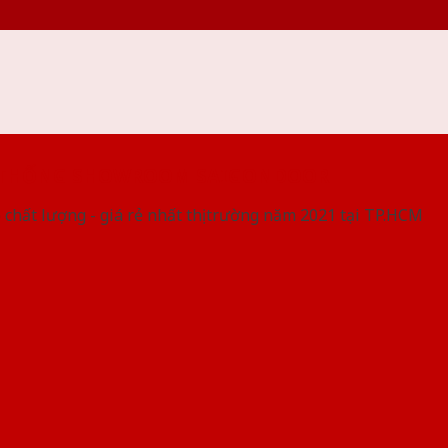
 THỐNG SHOWROOM SAIGONDOOR
 chất lượng - giá rẻ nhất thị trường năm 2021 tại TP.HCM