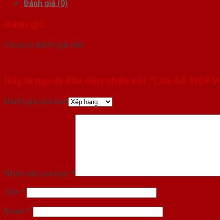
Đánh giá (0)
Đánh giá
Chưa có đánh giá nào.
Hãy là người đầu tiên nhận xét “Cửa Gỗ MDF
Đánh giá của bạn
Nhận xét của bạn
*
Tên
*
Email
*