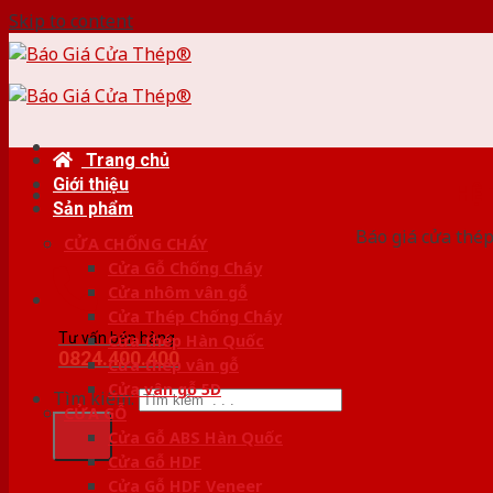
Skip to content
Trang chủ
Giới thiệu
HỆ
Sản phẩm
Báo giá cửa thép
CỬA CHỐNG CHÁY
Cửa Gỗ Chống Cháy
Cửa nhôm vân gỗ
Cửa Thép Chống Cháy
Tư vấn bán hàng
Cửa thép Hàn Quốc
0824.400.400
Cửa thép vân gỗ
Cửa vân gỗ 5D
Tìm kiếm:
CỬA GỖ
Cửa Gỗ ABS Hàn Quốc
Cửa Gỗ HDF
Cửa Gỗ HDF Veneer