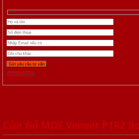
Gọi 0976.169.864
Cửa Gỗ MDF Veneer P1R2 