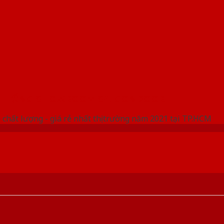
 THỐNG SHOWROOM SAIGONDOOR
 chất lượng - giá rẻ nhất thị trường năm 2021 tại TP.HCM