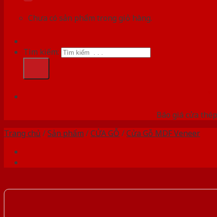
Chưa có sản phẩm trong giỏ hàng.
Tìm kiếm:
HỆ
Báo giá cửa thép
Trang chủ
/
Sản phẩm
/
CỬA GỖ
/
Cửa Gỗ MDF Veneer