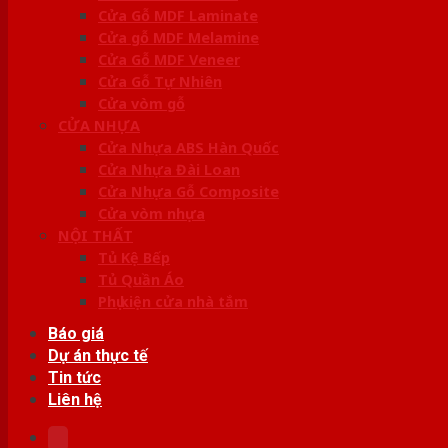
Cửa Gỗ MDF Laminate
Cửa gỗ MDF Melamine
Cửa Gỗ MDF Veneer
Cửa Gỗ Tự Nhiên
Cửa vòm gỗ
CỬA NHỰA
Cửa Nhựa ABS Hàn Quốc
Cửa Nhựa Đài Loan
Cửa Nhựa Gỗ Composite
Cửa vòm nhựa
NỘI THẤT
Tủ Kệ Bếp
Tủ Quần Áo
Phụ kiện cửa nhà tắm
Báo giá
Dự án thực tế
Tin tức
Liên hệ