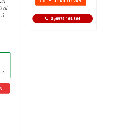
OR
 đi
cả
Gọi 0976.169.864
hiết
N