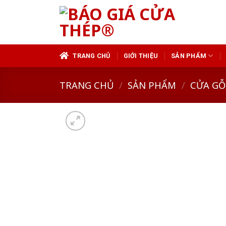
Skip
to
content
TRANG CHỦ
GIỚI THIỆU
SẢN PHẨM
TRANG CHỦ
/
SẢN PHẨM
/
CỬA GỖ