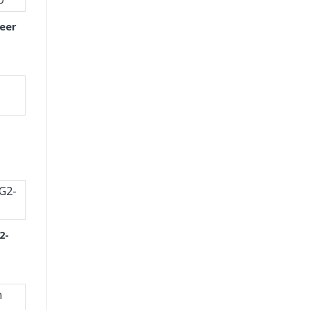
eer
2-