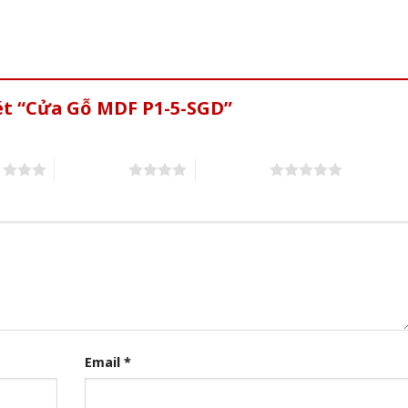
ét “Cửa Gỗ MDF P1-5-SGD”
s
4 of 5 stars
5 of 5 stars
Email
*