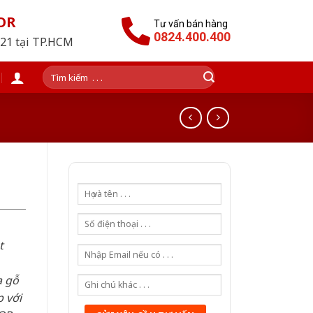
OR
Tư vấn bán hàng
0824.400.400
021 tại TP.HCM
Tìm
kiếm:
t
a gỗ
 với