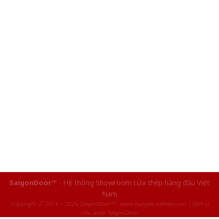
SaigonDoor™
- Hệ thống Showroom cửa thép hàng đầu Việt
Nam
Copyright ⓒ 2016 – 2026 SaigonDoor™ - www.baogiacuathep.com | Đơn vị
chủ quản SaigonDoor