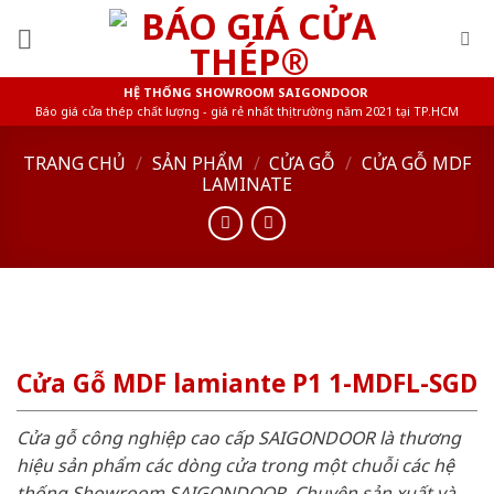
Skip
to
content
HỆ THỐNG SHOWROOM SAIGONDOOR
Báo giá cửa thép chất lượng - giá rẻ nhất thị trường năm 2021 tại TP.HCM
TRANG CHỦ
/
SẢN PHẨM
/
CỬA GỖ
/
CỬA GỖ MDF
LAMINATE
Cửa Gỗ MDF lamiante P1 1-MDFL-SGD
Cửa gỗ công nghiệp cao cấp SAIGONDOOR là thương
hiệu sản phẩm các dòng cửa trong một chuỗi các hệ
thống Showroom SAIGONDOOR. Chuyên sản xuất và