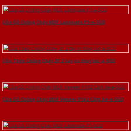
Cửa Gỗ Chống Cháy MDF Laminate P1-a-SGD
Cửa Thép Chống Cháy 2P 2 tay co thuy luc-a-SGD
Cửa Gỗ Chống Cháy MDF Veneer P1R2 Căm Xe-a-SGD