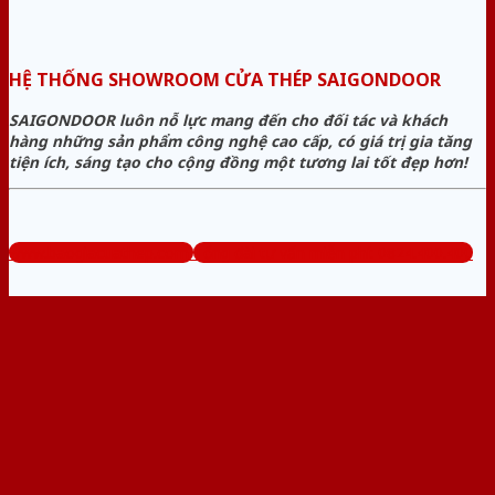
HỆ THỐNG SHOWROOM CỬA THÉP SAIGONDOOR
SAIGONDOOR luôn nỗ lực mang đến cho đối tác và khách
hàng những sản phẩm công nghệ cao cấp, có giá trị gia tăng
tiện ích, sáng tạo cho cộng đồng một tương lai tốt đẹp hơn!
www.baogiacuathep.com
Tổng đài tư vấn miễn phí: 0824.400.400