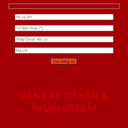
ĐĂNG KÝ TƯ VẤN &
NHẬN ƯU ĐÃI