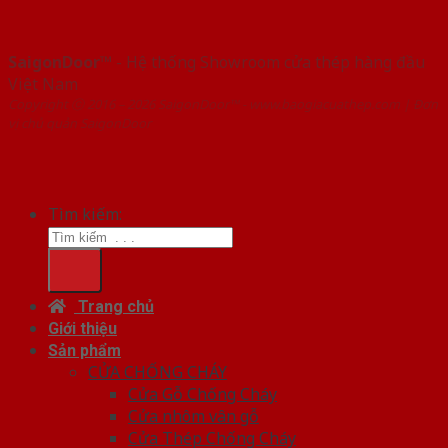
SaigonDoor™
- Hệ thống Showroom cửa thép hàng đầu
Việt Nam
Copyright ⓒ 2016 – 2026 SaigonDoor™ - www.baogiacuathep.com | Đơn
vị chủ quản SaigonDoor
Tìm kiếm:
Trang chủ
Giới thiệu
Sản phẩm
CỬA CHỐNG CHÁY
Cửa Gỗ Chống Cháy
Cửa nhôm vân gỗ
Cửa Thép Chống Cháy