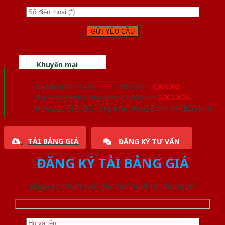
Khuyến mại
Quà tặng đồ nội thất trang trí lên đến
1.000.000đ
Giảm trực tiếp khi mua đơn hàng lớn hơn
3.000.000đ
Nhiều ưu đãi lớn khi đăng ký tài khoản thành viên thân thiết
TẢI BẢNG GIÁ
ĐĂNG KÝ TƯ VẤN
ĐĂNG KÝ TẢI BẢNG GIÁ
Đăng ký nhận báo giá mới nhất từ chúng tôi