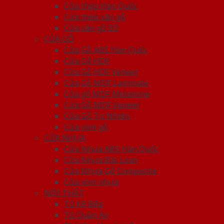
Cửa thép Hàn Quốc
Cửa thép vân gỗ
Cửa vân gỗ 5D
CỬA GỖ
Cửa Gỗ ABS Hàn Quốc
Cửa Gỗ HDF
Cửa Gỗ HDF Veneer
Cửa Gỗ MDF Laminate
Cửa gỗ MDF Melamine
Cửa Gỗ MDF Veneer
Cửa Gỗ Tự Nhiên
Cửa vòm gỗ
CỬA NHỰA
Cửa Nhựa ABS Hàn Quốc
Cửa Nhựa Đài Loan
Cửa Nhựa Gỗ Composite
Cửa vòm nhựa
NỘI THẤT
Tủ Kệ Bếp
Tủ Quần Áo