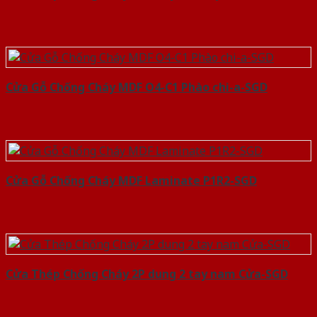
Cửa Gỗ Chống Cháy MDF O4-C1 Phào chi-a-SGD
Cửa Gỗ Chống Cháy MDF Laminate P1R2-SGD
Cửa Thép Chống Cháy 2P dung 2 tay nam Cửa-SGD