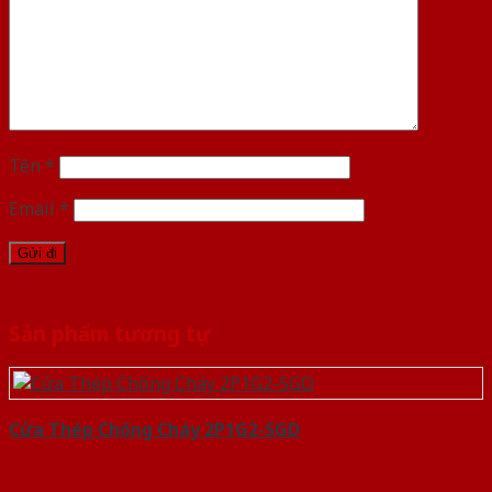
Tên
*
Email
*
Sản phẩm tương tự
Cửa Thép Chống Cháy 2P1G2-SGD