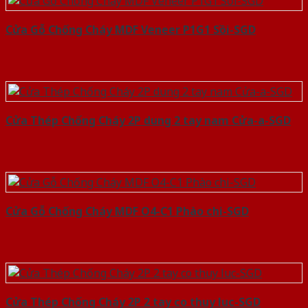
Cửa Gỗ Chống Cháy MDF Veneer P1G1 Sồi-SGD
Cửa Thép Chống Cháy 2P dung 2 tay nam Cửa-a-SGD
Cửa Gỗ Chống Cháy MDF O4-C1 Phào chi-SGD
Cửa Thép Chống Cháy 2P 2 tay co thuy luc-SGD