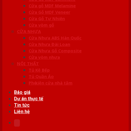
Cửa gỗ MDF Melamine
Cửa Gỗ MDF Veneer
Cửa Gỗ Tự Nhiên
Cửa vòm gỗ
CỬA NHỰA
Cửa Nhựa ABS Hàn Quốc
Cửa Nhựa Đài Loan
Cửa Nhựa Gỗ Composite
Cửa vòm nhựa
NỘI THẤT
Tủ Kệ Bếp
Tủ Quần Áo
Phụ kiện cửa nhà tắm
Báo giá
Dự án thực tế
Tin tức
Liên hệ