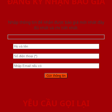
ĐĂNG KÝ NHẬN BÁO GIÁ
Nhập thông tin để nhận được báo giá mới nhât đầy
đủ nhất và chi tiết nhất.
YÊU CẦU GỌI LẠI