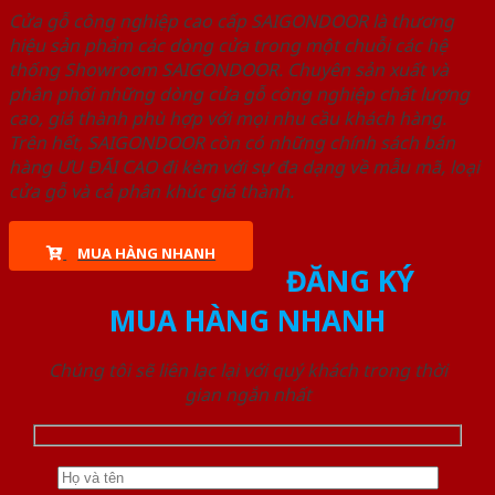
Cửa gỗ công nghiệp cao cấp SAIGONDOOR là thương
hiệu sản phẩm các dòng cửa trong một chuỗi các hệ
thống Showroom SAIGONDOOR. Chuyên sản xuất và
phân phối những dòng cửa gỗ công nghiệp chất lượng
cao, giá thành phù hợp với mọi nhu cầu khách hàng.
Trên hết, SAIGONDOOR còn có những chính sách bán
hàng ƯU ĐÃI CAO đi kèm với sự đa dạng về mẫu mã, loại
cửa gỗ và cả phân khúc giá thành.
MUA HÀNG NHANH
ĐĂNG KÝ
MUA HÀNG NHANH
Chúng tôi sẽ liên lạc lại với quý khách trong thời
gian ngắn nhất