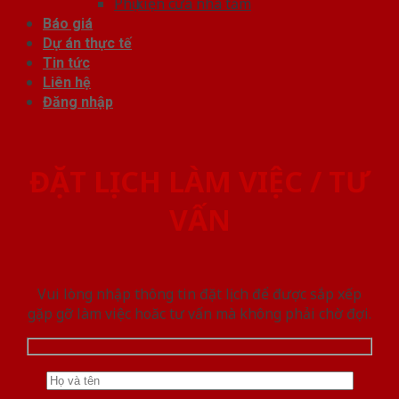
Phụ kiện cửa nhà tắm
Báo giá
Dự án thực tế
Tin tức
Liên hệ
Đăng nhập
ĐẶT LỊCH LÀM VIỆC / TƯ
VẤN
Vui lòng nhập thông tin đặt lịch để được sắp xếp
gặp gỡ làm việc hoăc tư vấn mà không phải chờ đợi.