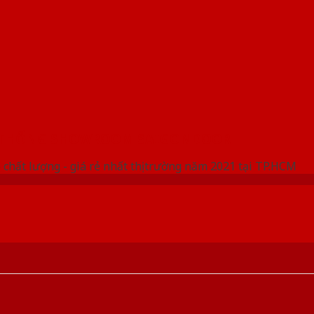
 THỐNG SHOWROOM SAIGONDOOR
 chất lượng - giá rẻ nhất thị trường năm 2021 tại TP.HCM