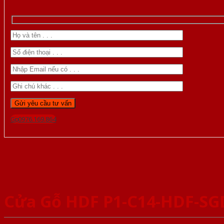
Gọi 0976.169.864
Cửa Gỗ HDF P1-C14-HDF-SG