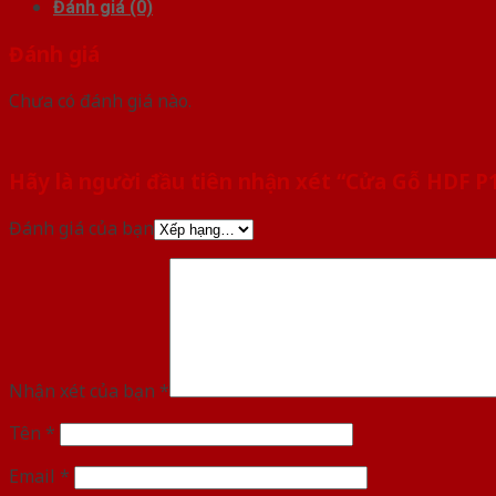
Đánh giá (0)
Đánh giá
Chưa có đánh giá nào.
Hãy là người đầu tiên nhận xét “Cửa Gỗ HDF 
Đánh giá của bạn
Nhận xét của bạn
*
Tên
*
Email
*