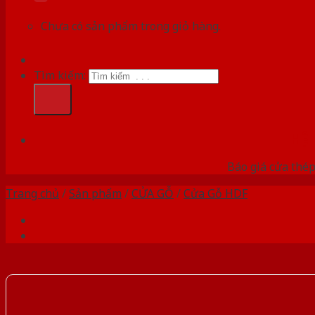
Chưa có sản phẩm trong giỏ hàng.
Tìm kiếm:
HỆ
Báo giá cửa thép
Trang chủ
/
Sản phẩm
/
CỬA GỖ
/
Cửa Gỗ HDF