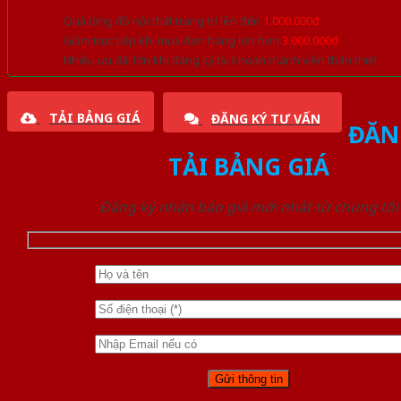
Quà tặng đồ nội thất trang trí lên đến
1.000.000đ
Giảm trực tiếp khi mua đơn hàng lớn hơn
3.000.000đ
Nhiều ưu đãi lớn khi đăng ký tài khoản thành viên thân thiết
TẢI BẢNG GIÁ
ĐĂNG KÝ TƯ VẤN
ĐĂN
TẢI BẢNG GIÁ
Đăng ký nhận báo giá mới nhất từ chúng tôi