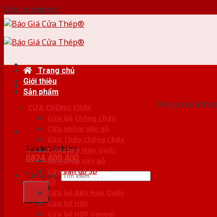
Skip to content
Trang chủ
Giới thiệu
HỆ
Sản phẩm
Báo giá cửa thép
CỬA CHỐNG CHÁY
Cửa Gỗ Chống Cháy
Cửa nhôm vân gỗ
Cửa Thép Chống Cháy
Tư vấn bán hàng
Cửa thép Hàn Quốc
0824.400.400
Cửa thép vân gỗ
Cửa vân gỗ 5D
Tìm kiếm:
CỬA GỖ
Cửa Gỗ ABS Hàn Quốc
Cửa Gỗ HDF
Cửa Gỗ HDF Veneer