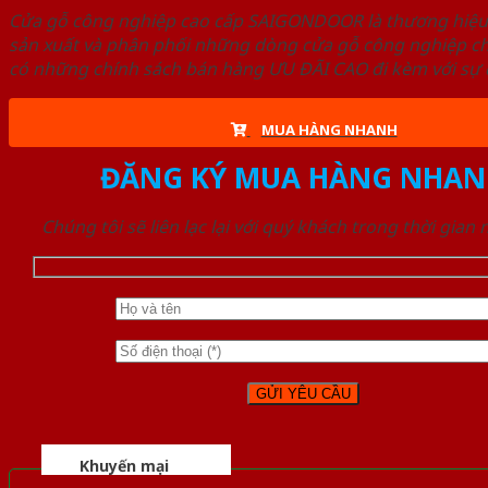
Cửa gỗ công nghiệp cao cấp SAIGONDOOR là thương hiệ
sản xuất và phân phối những dòng cửa gỗ công nghiệp ch
có những chính sách bán hàng ƯU ĐÃI CAO đi kèm với sự đ
MUA HÀNG NHANH
ĐĂNG KÝ MUA HÀNG NHAN
Chúng tôi sẽ liên lạc lại với quý khách trong thời gian
Khuyến mại