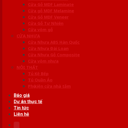
Cửa Gỗ MDF Laminate
Cửa gỗ MDF Melamine
Cửa Gỗ MDF Veneer
Cửa Gỗ Tự Nhiên
Cửa vòm gỗ
CỬA NHỰA
Cửa Nhựa ABS Hàn Quốc
Cửa Nhựa Đài Loan
Cửa Nhựa Gỗ Composite
Cửa vòm nhựa
NỘI THẤT
Tủ Kệ Bếp
Tủ Quần Áo
Phụ kiện cửa nhà tắm
Báo giá
Dự án thực tế
Tin tức
Liên hệ