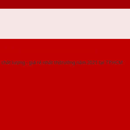
 THỐNG SHOWROOM SAIGONDOOR
 chất lượng - giá rẻ nhất thị trường năm 2021 tại TP.HCM