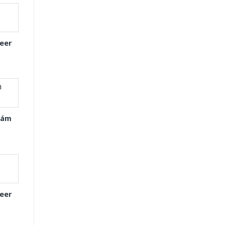
eer
Xám
eer