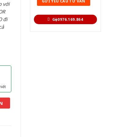
 với
OR
 đi
Gọi 0976.169.864
cả
hiết
N