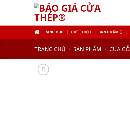
Skip
to
content
TRANG CHỦ
GIỚI THIỆU
SẢN PHẨM
TRANG CHỦ
/
SẢN PHẨM
/
CỬA GỖ