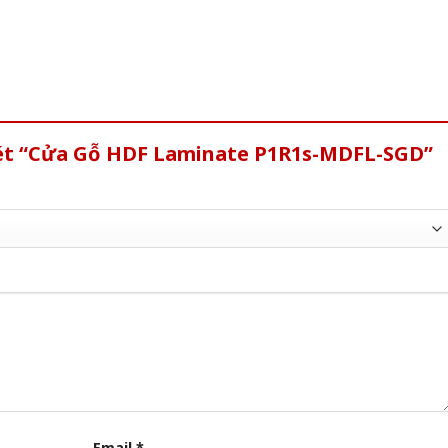
xét “Cửa Gỗ HDF Laminate P1R1s-MDFL-SGD”
Email
*