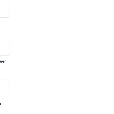
eer
D