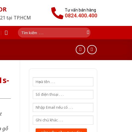
OR
Tư vấn bán hàng
0824.400.400
021 tại TP.HCM
Tìm
kiếm:
1s-
t
a gỗ