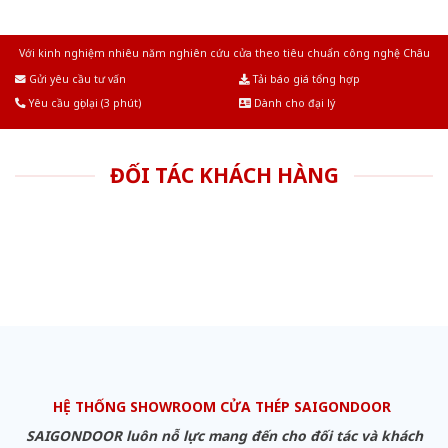
Với kinh nghiệm nhiêu năm nghiên cứu cửa theo tiêu chuẩn công nghệ Châu
Âu.Chúng tôi tự tin là nhà sản xuất & cung cấp hàng đầu tại Việt Nam!
Gửi yêu cầu tư vấn
Tải báo giá tổng hợp
Yêu cầu gọi lại (3 phút)
Dành cho đại lý
ĐỐI TÁC KHÁCH HÀNG
HỆ THỐNG SHOWROOM CỬA THÉP SAIGONDOOR
SAIGONDOOR luôn nỗ lực mang đến cho đối tác và khách