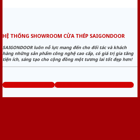
HỆ THỐNG SHOWROOM CỬA THÉP SAIGONDOOR
SAIGONDOOR luôn nỗ lực mang đến cho đối tác và khách
hàng những sản phẩm công nghệ cao cấp, có giá trị gia tăng
tiện ích, sáng tạo cho cộng đồng một tương lai tốt đẹp hơn!
www.baogiacuathep.com
Tổng đài tư vấn miễn phí: 0824.400.400