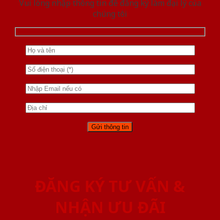
Vui lòng nhập thông tin để đăng ký làm đại lý của
chúng tôi
ĐĂNG KÝ TƯ VẤN &
NHẬN ƯU ĐÃI