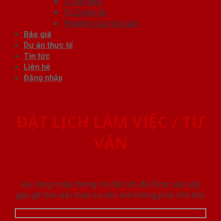
Tủ Kệ Bếp
Tủ Quần Áo
Phụ kiện cửa nhà tắm
Báo giá
Dự án thực tế
Tin tức
Liên hệ
Đăng nhập
ĐẶT LỊCH LÀM VIỆC / TƯ
VẤN
Vui lòng nhập thông tin đặt lịch để được sắp xếp
gặp gỡ làm việc hoăc tư vấn mà không phải chờ đợi.