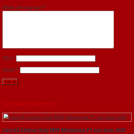
Nhận xét của bạn
*
Tên
*
Email
*
Sản phẩm tương tự
Cửa Gỗ Chống Cháy MDF Melamine P1 van kem-SGD