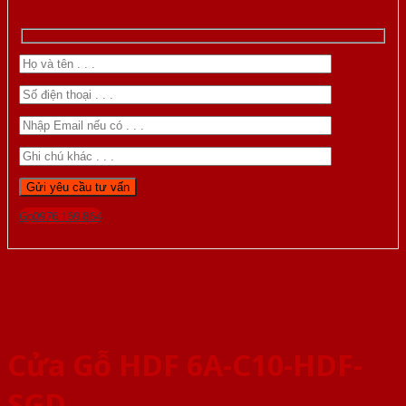
Gọi 0976.169.864
Cửa Gỗ HDF 6A-C10-HDF-
SGD