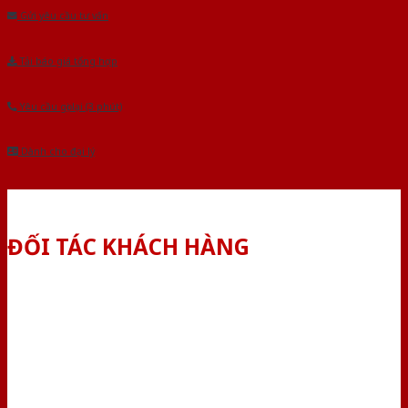
Gửi yêu cầu tư vấn
Tải báo giá tổng hợp
Yêu cầu gọi lại (3 phút)
Dành cho đại lý
ĐỐI TÁC KHÁCH HÀNG