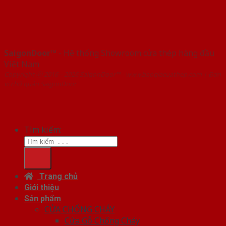
SaigonDoor™
- Hệ thống Showroom cửa thép hàng đầu
Việt Nam
Copyright ⓒ 2016 – 2026 SaigonDoor™ - www.baogiacuathep.com | Đơn
vị chủ quản SaigonDoor
Tìm kiếm:
Trang chủ
Giới thiệu
Sản phẩm
CỬA CHỐNG CHÁY
Cửa Gỗ Chống Cháy