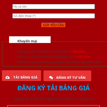
Khuyến mại
Quà tặng đồ nội thất trang trí lên đến
1.000.000đ
Giảm trực tiếp khi mua đơn hàng lớn hơn
3.000.000đ
Nhiều ưu đãi lớn khi đăng ký tài khoản thành viên thân thiết
TẢI BẢNG GIÁ
ĐĂNG KÝ TƯ VẤN
ĐĂNG KÝ TẢI BẢNG GIÁ
Đăng ký nhận báo giá mới nhất từ chúng tôi