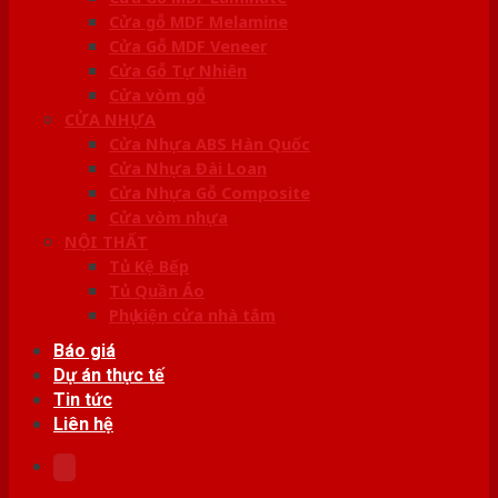
Cửa gỗ MDF Melamine
Cửa Gỗ MDF Veneer
Cửa Gỗ Tự Nhiên
Cửa vòm gỗ
CỬA NHỰA
Cửa Nhựa ABS Hàn Quốc
Cửa Nhựa Đài Loan
Cửa Nhựa Gỗ Composite
Cửa vòm nhựa
NỘI THẤT
Tủ Kệ Bếp
Tủ Quần Áo
Phụ kiện cửa nhà tắm
Báo giá
Dự án thực tế
Tin tức
Liên hệ