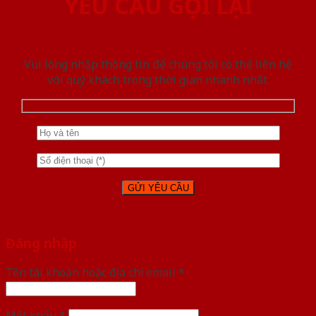
YÊU CẦU GỌI LẠI
Vui lòng nhập thông tin để chúng tôi có thể liên hệ
với quý khách trong thời gian nhanh nhất.
Đăng nhập
Tên tài khoản hoặc địa chỉ email
*
Mật khẩu
*