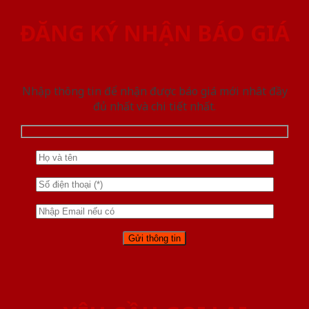
ĐĂNG KÝ NHẬN BÁO GIÁ
Nhập thông tin để nhận được báo giá mới nhât đầy
đủ nhất và chi tiết nhất.