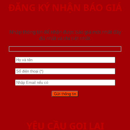
ĐĂNG KÝ NHẬN BÁO GIÁ
Nhập thông tin để nhận được báo giá mới nhât đầy
đủ nhất và chi tiết nhất.
YÊU CẦU GỌI LẠI