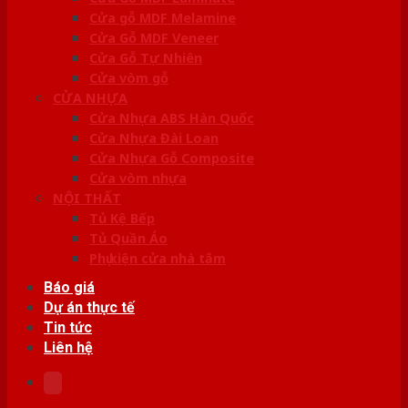
Cửa gỗ MDF Melamine
Cửa Gỗ MDF Veneer
Cửa Gỗ Tự Nhiên
Cửa vòm gỗ
CỬA NHỰA
Cửa Nhựa ABS Hàn Quốc
Cửa Nhựa Đài Loan
Cửa Nhựa Gỗ Composite
Cửa vòm nhựa
NỘI THẤT
Tủ Kệ Bếp
Tủ Quần Áo
Phụ kiện cửa nhà tắm
Báo giá
Dự án thực tế
Tin tức
Liên hệ