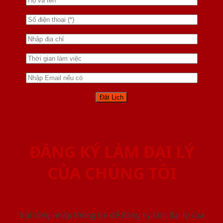
ĐĂNG KÝ LÀM ĐẠI LÝ
CỦA CHÚNG TÔI
Vui lòng nhập thông tin để đăng ký làm đại lý của