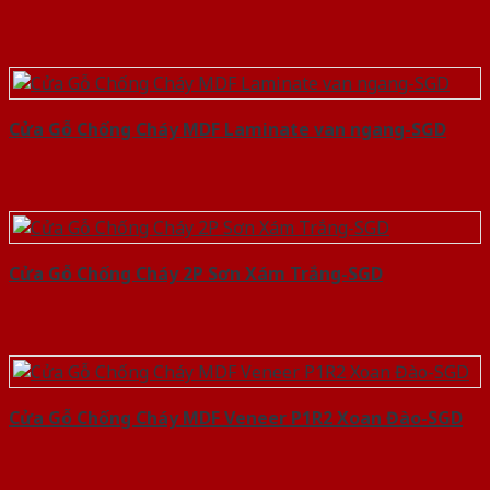
Cửa Gỗ Chống Cháy MDF Laminate van ngang-SGD
Cửa Gỗ Chống Cháy 2P Sơn Xám Trắng-SGD
Cửa Gỗ Chống Cháy MDF Veneer P1R2 Xoan Đào-SGD