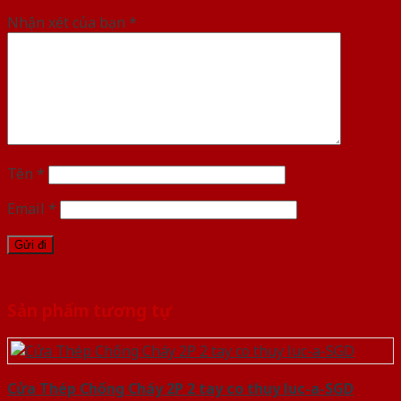
Nhận xét của bạn
*
Tên
*
Email
*
Sản phẩm tương tự
Cửa Thép Chống Cháy 2P 2 tay co thuy luc-a-SGD