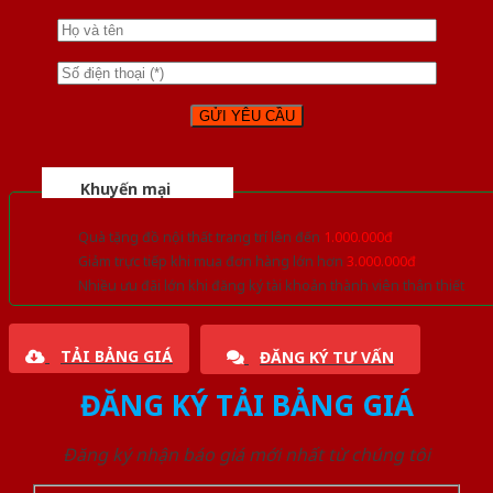
Khuyến mại
Quà tặng đồ nội thất trang trí lên đến
1.000.000đ
Giảm trực tiếp khi mua đơn hàng lớn hơn
3.000.000đ
Nhiều ưu đãi lớn khi đăng ký tài khoản thành viên thân thiết
TẢI BẢNG GIÁ
ĐĂNG KÝ TƯ VẤN
ĐĂNG KÝ TẢI BẢNG GIÁ
Đăng ký nhận báo giá mới nhất từ chúng tôi