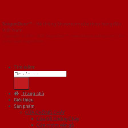
SaigonDoor™
- Hệ thống Showroom cửa thép hàng đầu
Việt Nam
Copyright ⓒ 2016 – 2026 SaigonDoor™ - www.baogiacuathep.com | Đơn
vị chủ quản SaigonDoor
Tìm kiếm:
Trang chủ
Giới thiệu
Sản phẩm
CỬA CHỐNG CHÁY
Cửa Gỗ Chống Cháy
Cửa nhôm vân gỗ