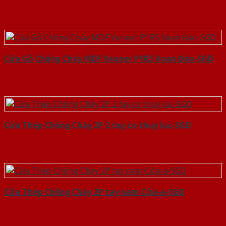
Cửa Gỗ Chống Cháy MDF Veneer P1R5 Xoan Đào-SGD
Cửa Thép Chống Cháy 2P 2 tay co thuy luc-SGD
Cửa Thép Chống Cháy 2P tay nam Cửa-a-SGD