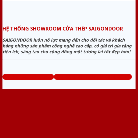
HỆ THỐNG SHOWROOM CỬA THÉP SAIGONDOOR
SAIGONDOOR luôn nỗ lực mang đến cho đối tác và khách
hàng những sản phẩm công nghệ cao cấp, có giá trị gia tăng
tiện ích, sáng tạo cho cộng đồng một tương lai tốt đẹp hơn!
www.baogiacuathep.com
Tổng đài tư vấn miễn phí: 0824.400.400