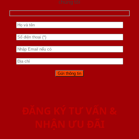
chúng tôi
ĐĂNG KÝ TƯ VẤN &
NHẬN ƯU ĐÃI