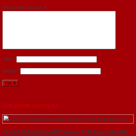
Nhận xét của bạn
*
Tên
*
Email
*
Sản phẩm tương tự
Cửa Gỗ Chống Cháy MDF Veneer P1R2 Xoan Đào-SGD