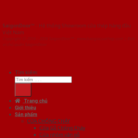
SaigonDoor™
- Hệ thống Showroom cửa thép hàng đầu
Việt Nam
Copyright ⓒ 2016 – 2026 SaigonDoor™ - www.baogiacuathep.com | Đơn
vị chủ quản SaigonDoor
Tìm kiếm:
Trang chủ
Giới thiệu
Sản phẩm
CỬA CHỐNG CHÁY
Cửa Gỗ Chống Cháy
Cửa nhôm vân gỗ