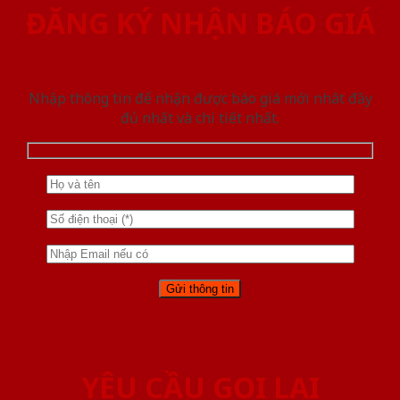
ĐĂNG KÝ NHẬN BÁO GIÁ
Nhập thông tin để nhận được báo giá mới nhât đầy
đủ nhất và chi tiết nhất.
YÊU CẦU GỌI LẠI