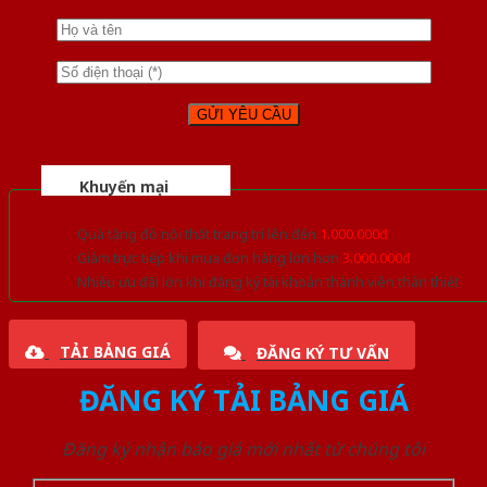
Khuyến mại
Quà tặng đồ nội thất trang trí lên đến
1.000.000đ
Giảm trực tiếp khi mua đơn hàng lớn hơn
3.000.000đ
Nhiều ưu đãi lớn khi đăng ký tài khoản thành viên thân thiết
TẢI BẢNG GIÁ
ĐĂNG KÝ TƯ VẤN
ĐĂNG KÝ TẢI BẢNG GIÁ
Đăng ký nhận báo giá mới nhất từ chúng tôi