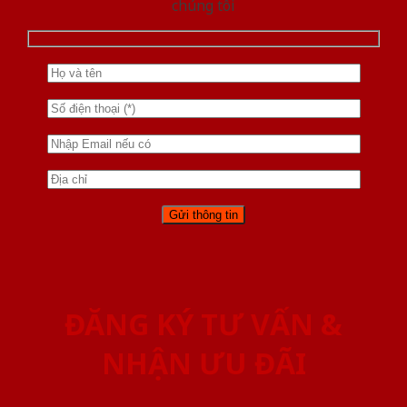
chúng tôi
ĐĂNG KÝ TƯ VẤN &
NHẬN ƯU ĐÃI