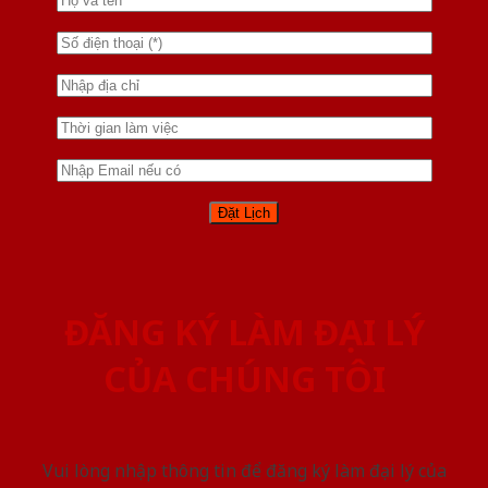
ĐĂNG KÝ LÀM ĐẠI LÝ
CỦA CHÚNG TÔI
Vui lòng nhập thông tin để đăng ký làm đại lý của