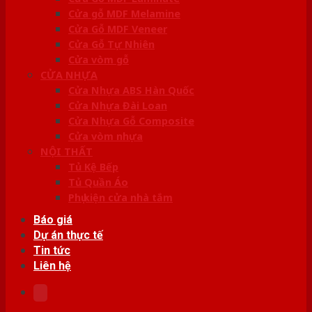
Cửa gỗ MDF Melamine
Cửa Gỗ MDF Veneer
Cửa Gỗ Tự Nhiên
Cửa vòm gỗ
CỬA NHỰA
Cửa Nhựa ABS Hàn Quốc
Cửa Nhựa Đài Loan
Cửa Nhựa Gỗ Composite
Cửa vòm nhựa
NỘI THẤT
Tủ Kệ Bếp
Tủ Quần Áo
Phụ kiện cửa nhà tắm
Báo giá
Dự án thực tế
Tin tức
Liên hệ