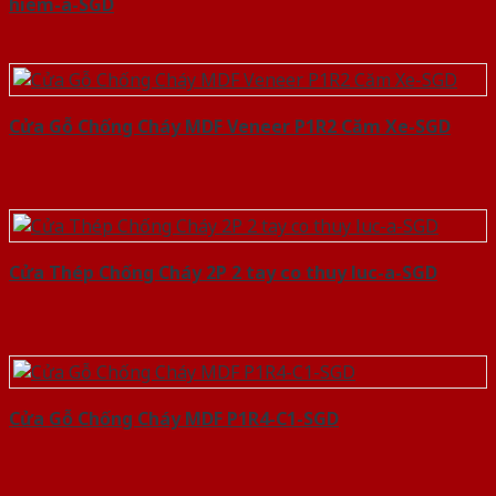
hiem-a-SGD
Cửa Gỗ Chống Cháy MDF Veneer P1R2 Căm Xe-SGD
Cửa Thép Chống Cháy 2P 2 tay co thuy luc-a-SGD
Cửa Gỗ Chống Cháy MDF P1R4-C1-SGD