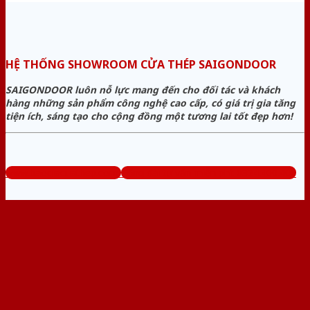
HỆ THỐNG SHOWROOM CỬA THÉP SAIGONDOOR
SAIGONDOOR luôn nỗ lực mang đến cho đối tác và khách
hàng những sản phẩm công nghệ cao cấp, có giá trị gia tăng
tiện ích, sáng tạo cho cộng đồng một tương lai tốt đẹp hơn!
www.baogiacuathep.com
Tổng đài tư vấn miễn phí: 0824.400.400