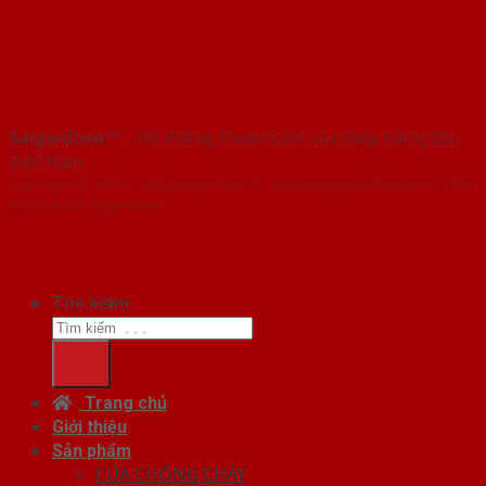
SaigonDoor™
- Hệ thống Showroom cửa thép hàng đầu
Việt Nam
Copyright ⓒ 2016 – 2026 SaigonDoor™ - www.baogiacuathep.com | Đơn
vị chủ quản SaigonDoor
Tìm kiếm:
Trang chủ
Giới thiệu
Sản phẩm
CỬA CHỐNG CHÁY