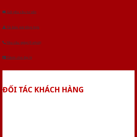
Âu.Chúng tôi tự tin là nhà sản xuất & cung cấp hàng đầu tại Việt Nam!
Gửi yêu cầu tư vấn
Tải báo giá tổng hợp
Yêu cầu gọi lại (3 phút)
Dành cho đại lý
ĐỐI TÁC KHÁCH HÀNG