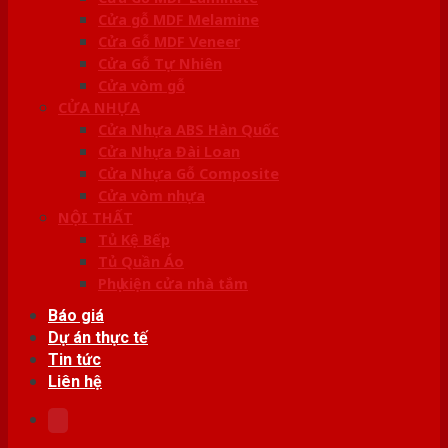
Cửa gỗ MDF Melamine
Cửa Gỗ MDF Veneer
Cửa Gỗ Tự Nhiên
Cửa vòm gỗ
CỬA NHỰA
Cửa Nhựa ABS Hàn Quốc
Cửa Nhựa Đài Loan
Cửa Nhựa Gỗ Composite
Cửa vòm nhựa
NỘI THẤT
Tủ Kệ Bếp
Tủ Quần Áo
Phụ kiện cửa nhà tắm
Báo giá
Dự án thực tế
Tin tức
Liên hệ