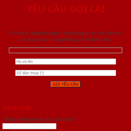
YÊU CẦU GỌI LẠI
Vui lòng nhập thông tin để chúng tôi có thể liên hệ
với quý khách trong thời gian nhanh nhất.
Đăng nhập
Tên tài khoản hoặc địa chỉ email
*