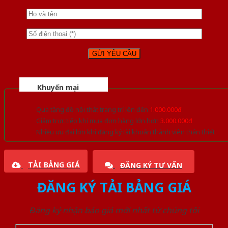
Khuyến mại
Quà tặng đồ nội thất trang trí lên đến
1.000.000đ
Giảm trực tiếp khi mua đơn hàng lớn hơn
3.000.000đ
Nhiều ưu đãi lớn khi đăng ký tài khoản thành viên thân thiết
TẢI BẢNG GIÁ
ĐĂNG KÝ TƯ VẤN
ĐĂNG KÝ TẢI BẢNG GIÁ
Đăng ký nhận báo giá mới nhất từ chúng tôi