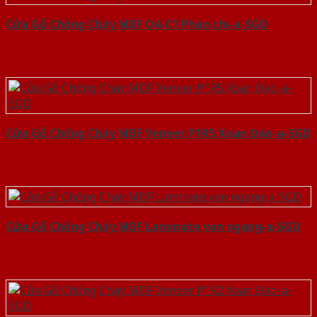
Cửa Gỗ Chống Cháy MDF O4-C1 Phào chi-a-SGD
Cửa Gỗ Chống Cháy MDF Veneer P1R5 Xoan Đào-a-SGD
Cửa Gỗ Chống Cháy MDF Laminate van ngang-a-SGD