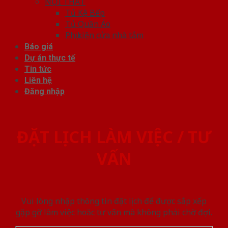
NỘI THẤT
Tủ Kệ Bếp
Tủ Quần Áo
Phụ kiện cửa nhà tắm
Báo giá
Dự án thực tế
Tin tức
Liên hệ
Đăng nhập
ĐẶT LỊCH LÀM VIỆC / TƯ
VẤN
Vui lòng nhập thông tin đặt lịch để được sắp xếp
gặp gỡ làm việc hoăc tư vấn mà không phải chờ đợi.