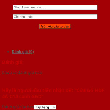
Đánh giá (0)
Đánh giá
Chưa có đánh giá nào.
Hãy là người đầu tiên nhận xét “Cửa Gỗ HDF
4A-C14 canh-SGD”
Đánh giá của bạn