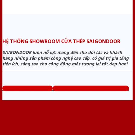
HỆ THỐNG SHOWROOM CỬA THÉP SAIGONDOOR
SAIGONDOOR luôn nỗ lực mang đến cho đối tác và khách
hàng những sản phẩm công nghệ cao cấp, có giá trị gia tăng
tiện ích, sáng tạo cho cộng đồng một tương lai tốt đẹp hơn!
www.baogiacuathep.com
Tổng đài tư vấn miễn phí: 0824.400.400