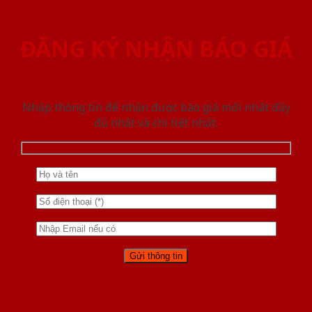
ĐĂNG KÝ NHẬN BÁO GIÁ
Nhập thông tin để nhận được báo giá mới nhât đầy
đủ nhất và chi tiết nhất.