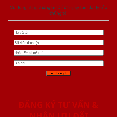
Vui lòng nhập thông tin để đăng ký làm đại lý của
chúng tôi
ĐĂNG KÝ TƯ VẤN &
NHẬN ƯU ĐÃI