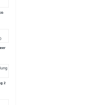
R4-
eer
g 2