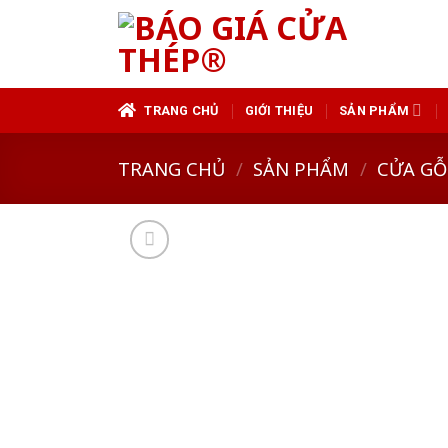
Skip
to
content
TRANG CHỦ
GIỚI THIỆU
SẢN PHẨM
TRANG CHỦ
/
SẢN PHẨM
/
CỬA GỖ