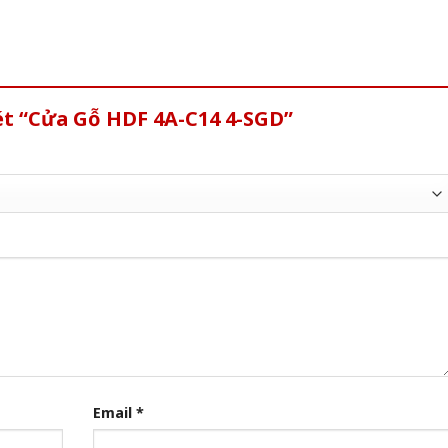
ét “Cửa Gỗ HDF 4A-C14 4-SGD”
Email
*