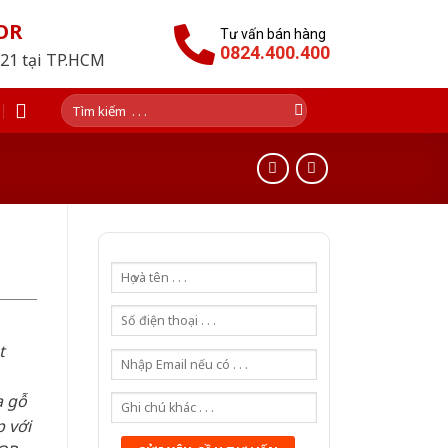
OR
Tư vấn bán hàng
0824.400.400
021 tại TP.HCM
Tìm
kiếm:
t
a gỗ
 với