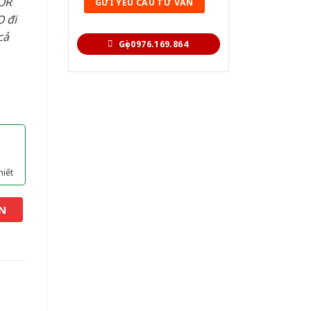
OR
 đi
cả
Gọi 0976.169.864
hiết
N