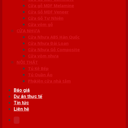
Cửa gỗ MDF Melamine
Cửa Gỗ MDF Veneer
Cửa Gỗ Tự Nhiên
Cửa vòm gỗ
CỬA NHỰA
Cửa Nhựa ABS Hàn Quốc
Cửa Nhựa Đài Loan
Cửa Nhựa Gỗ Composite
Cửa vòm nhựa
NỘI THẤT
Tủ Kệ Bếp
Tủ Quần Áo
Phụ kiện cửa nhà tắm
Báo giá
Dự án thực tế
Tin tức
Liên hệ