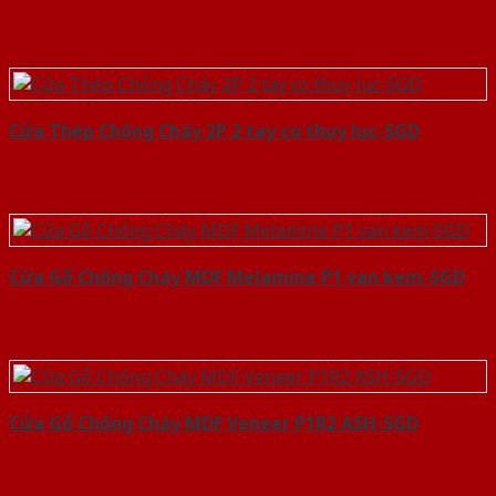
Cửa Thép Chống Cháy 2P 2 tay co thuy luc-SGD
Cửa Gỗ Chống Cháy MDF Melamine P1 van kem-SGD
Cửa Gỗ Chống Cháy MDF Veneer P1R2 ASH-SGD