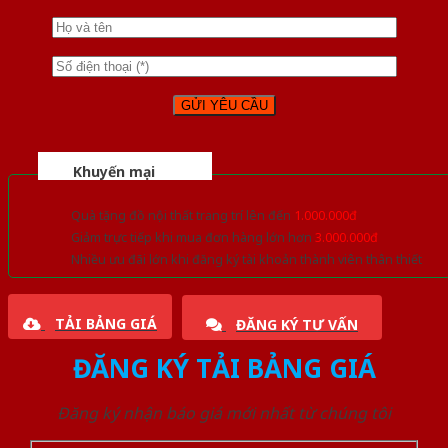
Khuyến mại
Quà tặng đồ nội thất trang trí lên đến
1.000.000đ
Giảm trực tiếp khi mua đơn hàng lớn hơn
3.000.000đ
Nhiều ưu đãi lớn khi đăng ký tài khoản thành viên thân thiết
TẢI BẢNG GIÁ
ĐĂNG KÝ TƯ VẤN
ĐĂNG KÝ TẢI BẢNG GIÁ
Đăng ký nhận báo giá mới nhất từ chúng tôi