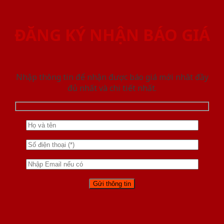
ĐĂNG KÝ NHẬN BÁO GIÁ
Nhập thông tin để nhận được báo giá mới nhât đầy
đủ nhất và chi tiết nhất.