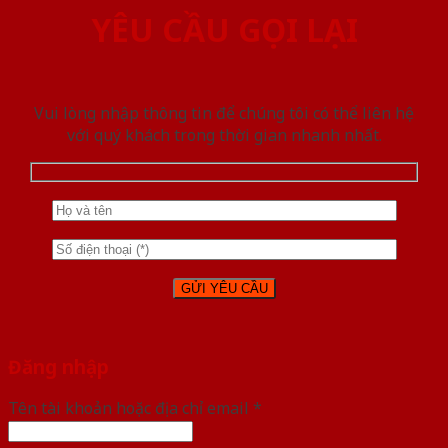
YÊU CẦU GỌI LẠI
Vui lòng nhập thông tin để chúng tôi có thể liên hệ
với quý khách trong thời gian nhanh nhất.
Đăng nhập
Tên tài khoản hoặc địa chỉ email
*