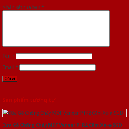
Nhận xét của bạn
*
Tên
*
Email
*
Sản phẩm tương tự
Cửa Gỗ Chống Cháy MDF Veneer P1R2 Căm Xe-a-SGD