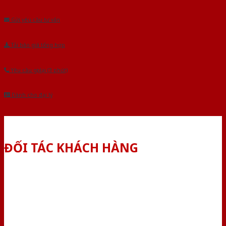
Âu.Chúng tôi tự tin là nhà sản xuất & cung cấp hàng đầu tại Việt Nam!
Gửi yêu cầu tư vấn
Tải báo giá tổng hợp
Yêu cầu gọi lại (3 phút)
Dành cho đại lý
ĐỐI TÁC KHÁCH HÀNG