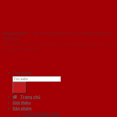
SaigonDoor™
- Hệ thống Showroom cửa thép hàng đầu
Việt Nam
Copyright ⓒ 2016 – 2026 SaigonDoor™ - www.baogiacuathep.com | Đơn
vị chủ quản SaigonDoor
Tìm kiếm:
Trang chủ
Giới thiệu
Sản phẩm
CỬA CHỐNG CHÁY