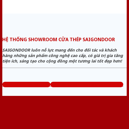
HỆ THỐNG SHOWROOM CỬA THÉP SAIGONDOOR
SAIGONDOOR luôn nỗ lực mang đến cho đối tác và khách
hàng những sản phẩm công nghệ cao cấp, có giá trị gia tăng
tiện ích, sáng tạo cho cộng đồng một tương lai tốt đẹp hơn!
www.baogiacuathep.com
Tổng đài tư vấn miễn phí: 0824.400.400