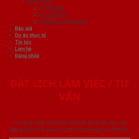
NỘI THẤT
Tủ Kệ Bếp
Tủ Quần Áo
Phụ kiện cửa nhà tắm
Báo giá
Dự án thực tế
Tin tức
Liên hệ
Đăng nhập
ĐẶT LỊCH LÀM VIỆC / TƯ
VẤN
Vui lòng nhập thông tin đặt lịch để được sắp xếp
gặp gỡ làm việc hoăc tư vấn mà không phải chờ đợi.