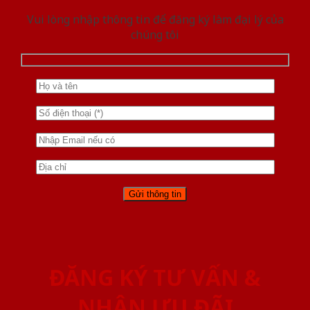
Vui lòng nhập thông tin để đăng ký làm đại lý của
chúng tôi
ĐĂNG KÝ TƯ VẤN &
NHẬN ƯU ĐÃI