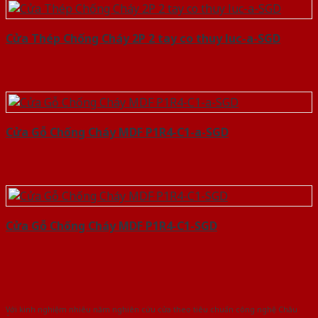
Cửa Thép Chống Cháy 2P 2 tay co thuy luc-a-SGD
Cửa Gỗ Chống Cháy MDF P1R4-C1-a-SGD
Cửa Gỗ Chống Cháy MDF P1R4-C1-SGD
Với kinh nghiệm nhiêu năm nghiên cứu cửa theo tiêu chuẩn công nghệ Châu