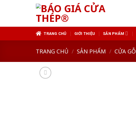
Skip
to
content
TRANG CHỦ
GIỚI THIỆU
SẢN PHẨM
TRANG CHỦ
/
SẢN PHẨM
/
CỬA GỖ