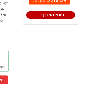
 với
OR
 đi
Gọi 0976.169.864
cả
hiết
N