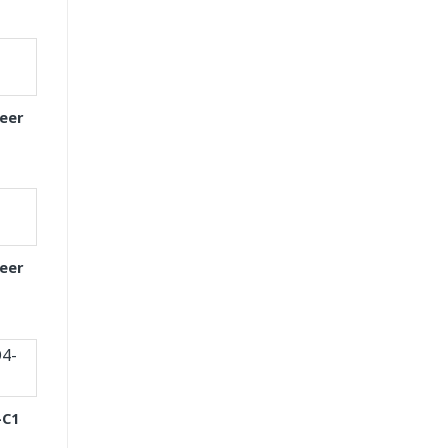
eer
eer
-C1