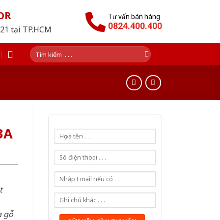
OR
Tư vấn bán hàng
0824.400.400
021 tại TP.HCM
Tìm
kiếm:
3A
t
a gỗ