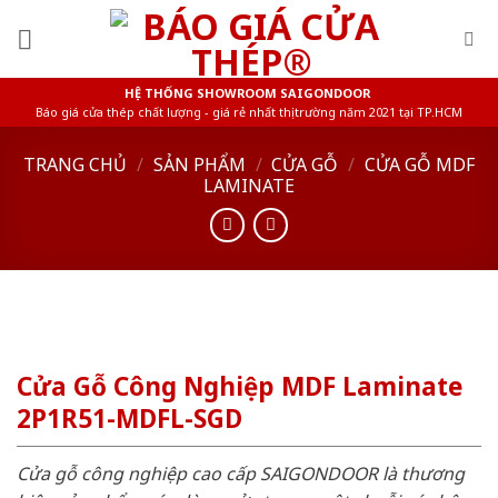
Skip
to
content
HỆ THỐNG SHOWROOM SAIGONDOOR
Báo giá cửa thép chất lượng - giá rẻ nhất thị trường năm 2021 tại TP.HCM
TRANG CHỦ
/
SẢN PHẨM
/
CỬA GỖ
/
CỬA GỖ MDF
LAMINATE
Cửa Gỗ Công Nghiệp MDF Laminate
2P1R51-MDFL-SGD
Cửa gỗ công nghiệp cao cấp SAIGONDOOR là thương