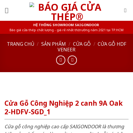
Skip
to
content
HỆ THỐNG SHOWROOM SAIGONDOOR
Báo giá cửa thép chất lượng - giá rẻ nhất thị trường năm 2021 tại TP.HCM
TRANG CHỦ
/
SẢN PHẨM
/
CỬA GỖ
/
CỬA GỖ HDF
VENEER
Cửa Gỗ Công Nghiệp 2 canh 9A Oak
2-HDFV-SGD_1
Cửa gỗ công nghiệp cao cấp SAIGONDOOR là thương