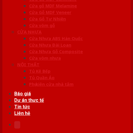
Cửa gỗ MDF Melamine
Cửa Gỗ MDF Veneer
Cửa Gỗ Tự Nhiên
Cửa vòm gỗ
CỬA NHỰA
Cửa Nhựa ABS Hàn Quốc
Cửa Nhựa Đài Loan
Cửa Nhựa Gỗ Composite
Cửa vòm nhựa
NỘI THẤT
Tủ Kệ Bếp
Tủ Quần Áo
Phụ kiện cửa nhà tắm
Báo giá
Dự án thực tế
Tin tức
Liên hệ