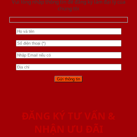
Vui lòng nhập thông tin để đăng ký làm đại lý của
chúng tôi
ĐĂNG KÝ TƯ VẤN &
NHẬN ƯU ĐÃI