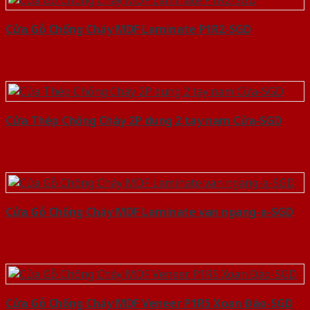
Cửa Gỗ Chống Cháy MDF Laminate P1R2-SGD
Cửa Thép Chống Cháy 2P dung 2 tay nam Cửa-SGD
Cửa Gỗ Chống Cháy MDF Laminate van ngang-a-SGD
Cửa Gỗ Chống Cháy MDF Veneer P1R5 Xoan Đào-SGD