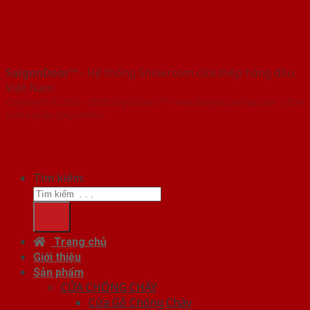
SaigonDoor™
- Hệ thống Showroom cửa thép hàng đầu
Việt Nam
Copyright ⓒ 2016 – 2026 SaigonDoor™ - www.baogiacuathep.com | Đơn
vị chủ quản SaigonDoor
Tìm kiếm:
Trang chủ
Giới thiệu
Sản phẩm
CỬA CHỐNG CHÁY
Cửa Gỗ Chống Cháy