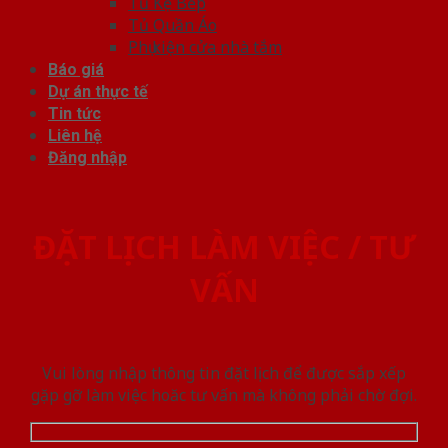
Tủ Kệ Bếp
Tủ Quần Áo
Phụ kiện cửa nhà tắm
Báo giá
Dự án thực tế
Tin tức
Liên hệ
Đăng nhập
ĐẶT LỊCH LÀM VIỆC / TƯ
VẤN
Vui lòng nhập thông tin đặt lịch để được sắp xếp
gặp gỡ làm việc hoăc tư vấn mà không phải chờ đợi.