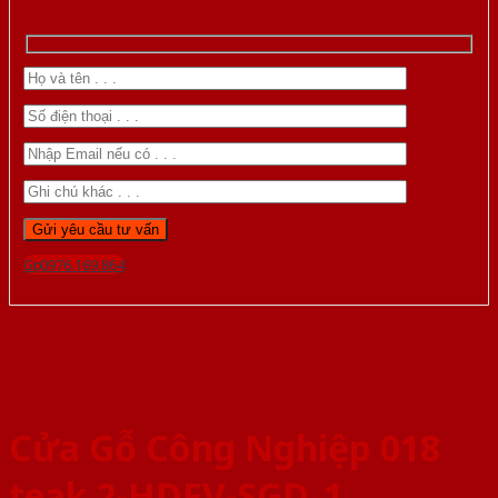
Gọi 0976.169.864
Cửa Gỗ Công Nghiệp 018
teak 2-HDFV-SGD_1