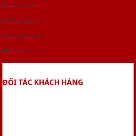
Gửi yêu cầu tư vấn
Tải báo giá tổng hợp
Yêu cầu gọi lại (3 phút)
Dành cho đại lý
ĐỐI TÁC KHÁCH HÀNG