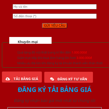
Khuyến mại
Quà tặng đồ nội thất trang trí lên đến
1.000.000đ
Giảm trực tiếp khi mua đơn hàng lớn hơn
3.000.000đ
Nhiều ưu đãi lớn khi đăng ký tài khoản thành viên thân thiết
TẢI BẢNG GIÁ
ĐĂNG KÝ TƯ VẤN
ĐĂNG KÝ TẢI BẢNG GIÁ
Đăng ký nhận báo giá mới nhất từ chúng tôi