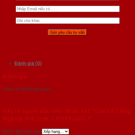
Đánh giá (0)
Đánh giá
Chưa có đánh giá nào.
Hãy là người đầu tiên nhận xét “Cửa Gỗ Công
Nghiệp 018 teak 2-HDFV-SGD_1”
Đánh giá của bạn