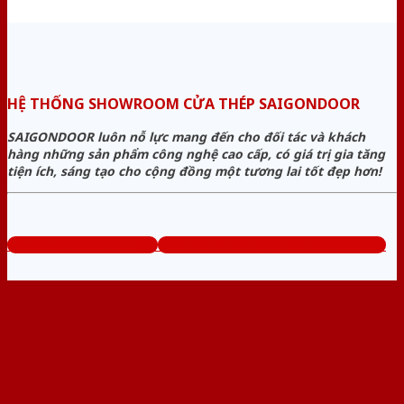
HỆ THỐNG SHOWROOM CỬA THÉP SAIGONDOOR
SAIGONDOOR luôn nỗ lực mang đến cho đối tác và khách
hàng những sản phẩm công nghệ cao cấp, có giá trị gia tăng
tiện ích, sáng tạo cho cộng đồng một tương lai tốt đẹp hơn!
www.baogiacuathep.com
Tổng đài tư vấn miễn phí: 0824.400.400