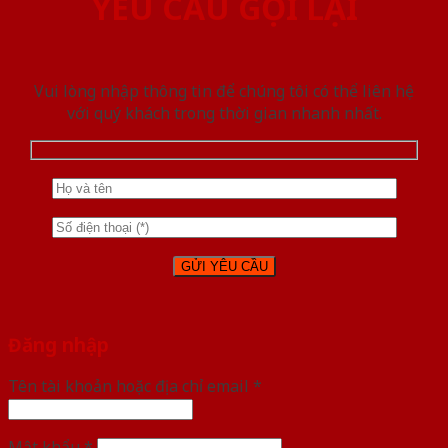
YÊU CẦU GỌI LẠI
Vui lòng nhập thông tin để chúng tôi có thể liên hệ
với quý khách trong thời gian nhanh nhất.
Đăng nhập
Tên tài khoản hoặc địa chỉ email
*
Mật khẩu
*