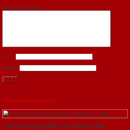
Nhận xét của bạn
*
Tên
*
Email
*
Sản phẩm tương tự
Cửa Gỗ Chống Cháy MDF O4-C1 Phào chi-SGD