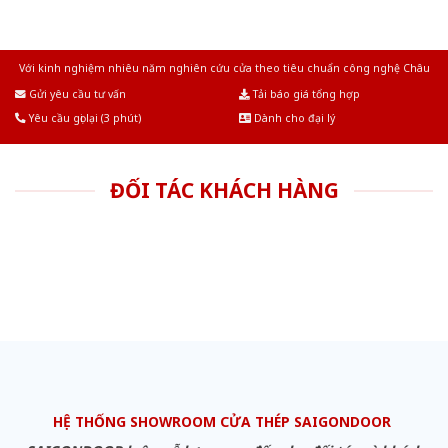
Với kinh nghiệm nhiêu năm nghiên cứu cửa theo tiêu chuẩn công nghệ Châu
Âu.Chúng tôi tự tin là nhà sản xuất & cung cấp hàng đầu tại Việt Nam!
Gửi yêu cầu tư vấn
Tải báo giá tổng hợp
Yêu cầu gọi lại (3 phút)
Dành cho đại lý
ĐỐI TÁC KHÁCH HÀNG
HỆ THỐNG SHOWROOM CỬA THÉP SAIGONDOOR