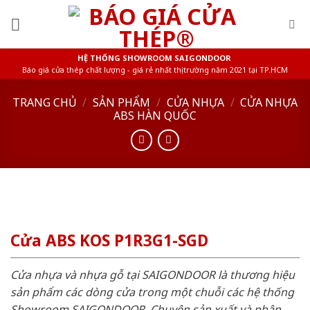
Skip
to
content
HỆ THỐNG SHOWROOM SAIGONDOOR
Báo giá cửa thép chất lượng - giá rẻ nhất thị trường năm 2021 tại TP.HCM
TRANG CHỦ
/
SẢN PHẨM
/
CỬA NHỰA
/
CỬA NHỰA
ABS HÀN QUỐC
Cửa ABS KOS P1R3G1-SGD
Cửa nhựa và nhựa gỗ tại SAIGONDOOR là thương hiệu
sản phẩm các dòng cửa trong một chuỗi các hệ thống
Showroom SAIGONDOOR. Chuyên sản xuất và phân