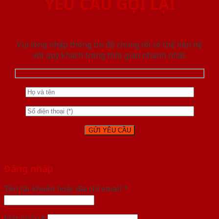
YÊU CẦU GỌI LẠI
Vui lòng nhập thông tin để chúng tôi có thể liên hệ
với quý khách trong thời gian nhanh nhất.
Đăng nhập
Tên tài khoản hoặc địa chỉ email
*
Mật khẩu
*