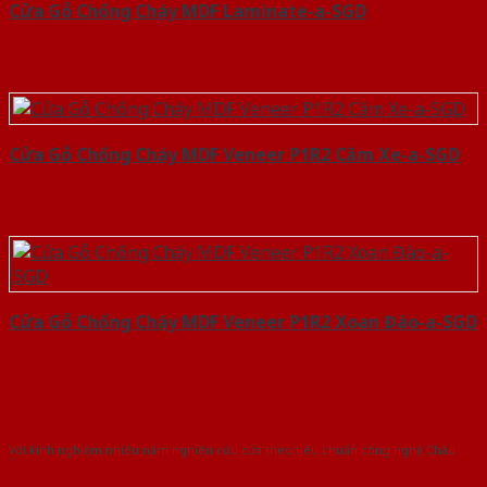
Cửa Gỗ Chống Cháy MDF Laminate-a-SGD
Cửa Gỗ Chống Cháy MDF Veneer P1R2 Căm Xe-a-SGD
Cửa Gỗ Chống Cháy MDF Veneer P1R2 Xoan Đào-a-SGD
Với kinh nghiệm nhiêu năm nghiên cứu cửa theo tiêu chuẩn công nghệ Châu
Âu.Chúng tôi tự tin là nhà sản xuất & cung cấp hàng đầu tại Việt Nam!