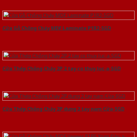
Cửa Gỗ Chống Cháy MDF Laminate P1R2-SGD
Cửa Thép Chống Cháy 2P 2 tay co thuy luc-a-SGD
Cửa Thép Chống Cháy 2P dung 2 tay nam Cửa-SGD