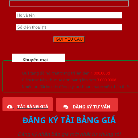
Khuyến mại
Quà tặng đồ nội thất trang trí lên đến
1.000.000đ
Giảm trực tiếp khi mua đơn hàng lớn hơn
3.000.000đ
Nhiều ưu đãi lớn khi đăng ký tài khoản thành viên thân thiết
TẢI BẢNG GIÁ
ĐĂNG KÝ TƯ VẤN
ĐĂNG KÝ TẢI BẢNG GIÁ
Đăng ký nhận báo giá mới nhất từ chúng tôi