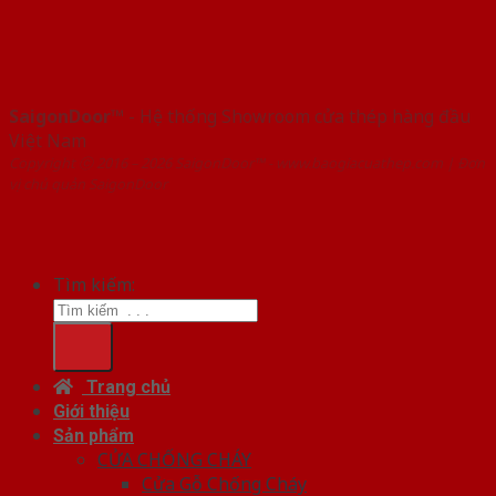
SaigonDoor™
- Hệ thống Showroom cửa thép hàng đầu
Việt Nam
Copyright ⓒ 2016 – 2026 SaigonDoor™ - www.baogiacuathep.com | Đơn
vị chủ quản SaigonDoor
Tìm kiếm:
Trang chủ
Giới thiệu
Sản phẩm
CỬA CHỐNG CHÁY
Cửa Gỗ Chống Cháy