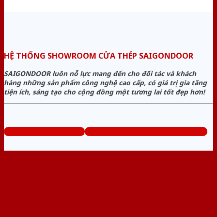
HỆ THỐNG SHOWROOM CỬA THÉP SAIGONDOOR
SAIGONDOOR luôn nỗ lực mang đến cho đối tác và khách
hàng những sản phẩm công nghệ cao cấp, có giá trị gia tăng
tiện ích, sáng tạo cho cộng đồng một tương lai tốt đẹp hơn!
www.baogiacuathep.com
Tổng đài tư vấn miễn phí: 0824.400.400