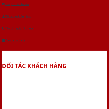
Gửi yêu cầu tư vấn
Tải báo giá tổng hợp
Yêu cầu gọi lại (3 phút)
Dành cho đại lý
ĐỐI TÁC KHÁCH HÀNG