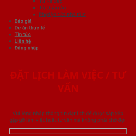
Tủ Kệ Bếp
Tủ Quần Áo
Phụ kiện cửa nhà tắm
Báo giá
Dự án thực tế
Tin tức
Liên hệ
Đăng nhập
ĐẶT LỊCH LÀM VIỆC / TƯ
VẤN
Vui lòng nhập thông tin đặt lịch để được sắp xếp
gặp gỡ làm việc hoăc tư vấn mà không phải chờ đợi.