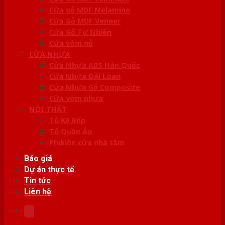
Cửa gỗ MDF Melamine
Cửa Gỗ MDF Veneer
Cửa Gỗ Tự Nhiên
Cửa vòm gỗ
CỬA NHỰA
Cửa Nhựa ABS Hàn Quốc
Cửa Nhựa Đài Loan
Cửa Nhựa Gỗ Composite
Cửa vòm nhựa
NỘI THẤT
Tủ Kệ Bếp
Tủ Quần Áo
Phụ kiện cửa nhà tắm
Báo giá
Dự án thực tế
Tin tức
Liên hệ