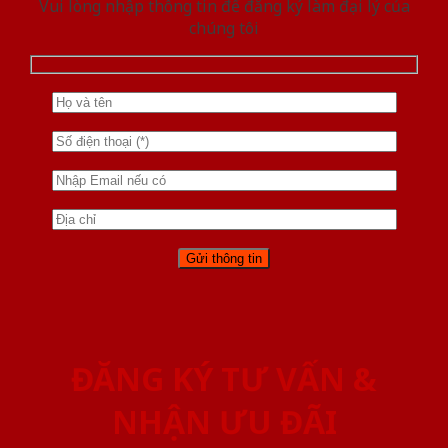
Vui lòng nhập thông tin để đăng ký làm đại lý của
chúng tôi
ĐĂNG KÝ TƯ VẤN &
NHẬN ƯU ĐÃI