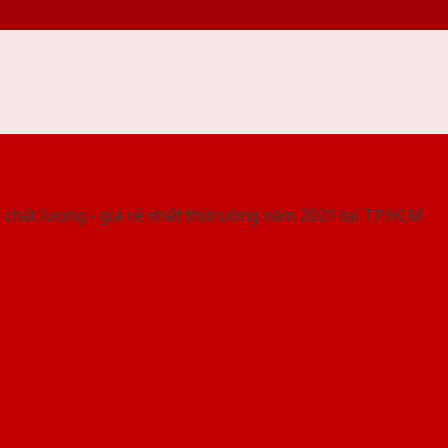
 THỐNG SHOWROOM SAIGONDOOR
 chất lượng - giá rẻ nhất thị trường năm 2021 tại TP.HCM