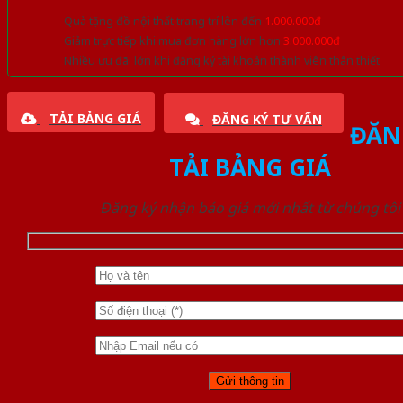
Quà tặng đồ nội thất trang trí lên đến
1.000.000đ
Giảm trực tiếp khi mua đơn hàng lớn hơn
3.000.000đ
Nhiều ưu đãi lớn khi đăng ký tài khoản thành viên thân thiết
TẢI BẢNG GIÁ
ĐĂNG KÝ TƯ VẤN
ĐĂN
TẢI BẢNG GIÁ
Đăng ký nhận báo giá mới nhất từ chúng tôi