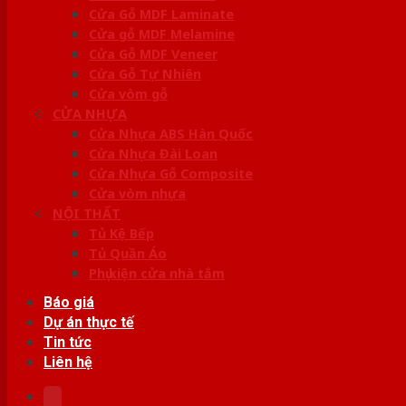
Cửa Gỗ MDF Laminate
Cửa gỗ MDF Melamine
Cửa Gỗ MDF Veneer
Cửa Gỗ Tự Nhiên
Cửa vòm gỗ
CỬA NHỰA
Cửa Nhựa ABS Hàn Quốc
Cửa Nhựa Đài Loan
Cửa Nhựa Gỗ Composite
Cửa vòm nhựa
NỘI THẤT
Tủ Kệ Bếp
Tủ Quần Áo
Phụ kiện cửa nhà tắm
Báo giá
Dự án thực tế
Tin tức
Liên hệ