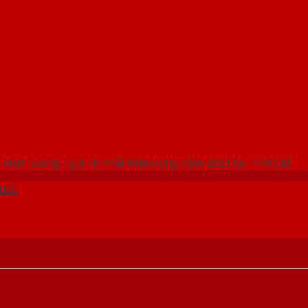
 THỐNG SHOWROOM SAIGONDOOR
 chất lượng - giá rẻ nhất thị trường năm 2021 tại TP.HCM
uốc