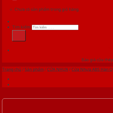
Chưa có sản phẩm trong giỏ hàng.
Tìm kiếm:
HỆ
Báo giá cửa thép
Trang chủ
/
Sản phẩm
/
CỬA NHỰA
/
Cửa Nhựa ABS Hàn Q