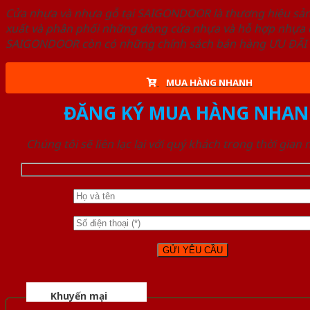
Cửa nhựa và nhựa gỗ tại SAIGONDOOR là thương hiệu s
xuất và phân phối những dòng cửa nhựa và hỗ hợp nhựa ch
SAIGONDOOR còn có những chính sách bán hàng ƯU ĐÃI CAO
MUA HÀNG NHANH
ĐĂNG KÝ MUA HÀNG NHAN
Chúng tôi sẽ liên lạc lại với quý khách trong thời gian
Khuyến mại