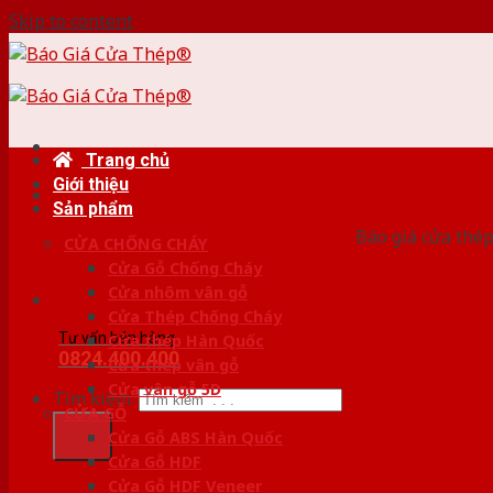
Skip to content
Trang chủ
Giới thiệu
HỆ
Sản phẩm
Báo giá cửa thép
CỬA CHỐNG CHÁY
Cửa Gỗ Chống Cháy
Cửa nhôm vân gỗ
Cửa Thép Chống Cháy
Tư vấn bán hàng
Cửa thép Hàn Quốc
0824.400.400
Cửa thép vân gỗ
Cửa vân gỗ 5D
Tìm kiếm:
CỬA GỖ
Cửa Gỗ ABS Hàn Quốc
Cửa Gỗ HDF
Cửa Gỗ HDF Veneer