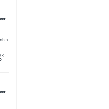
eer
h o
D
eer