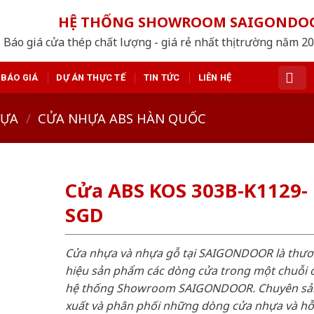
HỆ THỐNG SHOWROOM SAIGONDO
Báo giá cửa thép chất lượng - giá rẻ nhất thị trường năm 2
BÁO GIÁ
DỰ ÁN THỰC TẾ
TIN TỨC
LIÊN HỆ
HỰA
/
CỬA NHỰA ABS HÀN QUỐC
Cửa ABS KOS 303B-K1129-
SGD
Cửa nhựa và nhựa gỗ tại SAIGONDOOR là thư
hiệu sản phẩm các dòng cửa trong một chuỗi 
hệ thống Showroom SAIGONDOOR. Chuyên sả
xuất và phân phối những dòng cửa nhựa và h