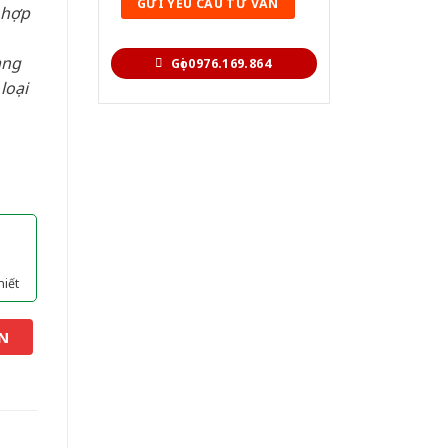
 hợp
àng
Gọi 0976.169.864
loại
hiết
N