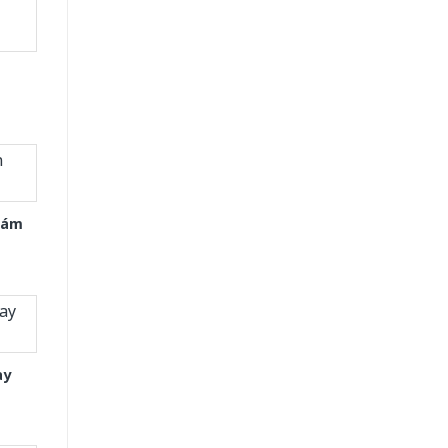
Xám
ay