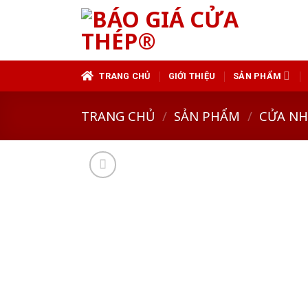
Skip
to
content
TRANG CHỦ
GIỚI THIỆU
SẢN PHẨM
TRANG CHỦ
/
SẢN PHẨM
/
CỬA N