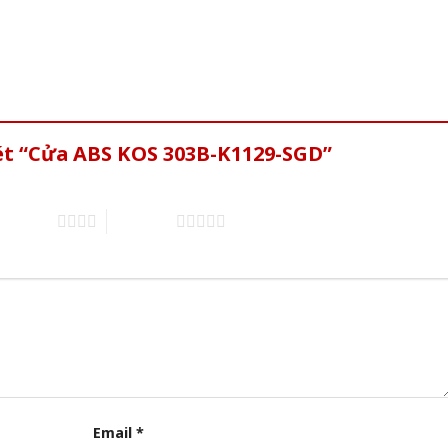
xét “Cửa ABS KOS 303B-K1129-SGD”
of 5 stars
5 of 5 stars
Email
*