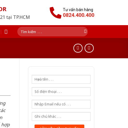
OR
Tư vấn bán hàng
0824.400.400
021 tại TP.HCM
Tìm
kiếm:
ơng
các
n
ỗ hợp