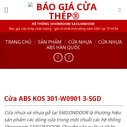
Skip
to
content
HỆ THỐNG SHOWROOM SAIGONDOOR
Báo giá cửa thép chất lượng - giá rẻ nhất thị trường năm 2021 tại TP.HCM
TRANG CHỦ
/
SẢN PHẨM
/
CỬA NHỰA
/
CỬA NHỰA
ABS HÀN QUỐC
Cửa ABS KOS 301-W0901 3-SGD
Cửa nhựa và nhựa gỗ tại SAIGONDOOR là thương hiệu
sản phẩm các dòng cửa trong một chuỗi các hệ thống
Showroom SAIGONDOOR. Chuyên sản xuất và phân