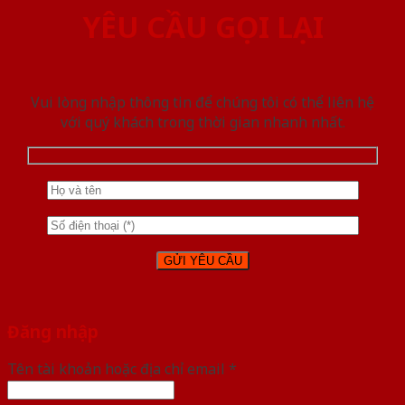
YÊU CẦU GỌI LẠI
Vui lòng nhập thông tin để chúng tôi có thể liên hệ
với quý khách trong thời gian nhanh nhất.
Đăng nhập
Tên tài khoản hoặc địa chỉ email
*