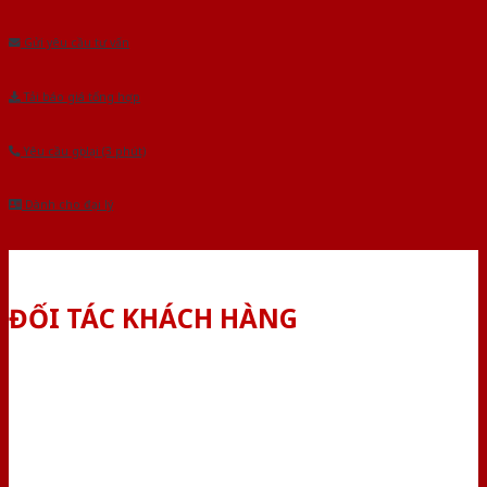
Âu.Chúng tôi tự tin là nhà sản xuất & cung cấp hàng đầu tại Việt Nam!
Gửi yêu cầu tư vấn
Tải báo giá tổng hợp
Yêu cầu gọi lại (3 phút)
Dành cho đại lý
ĐỐI TÁC KHÁCH HÀNG