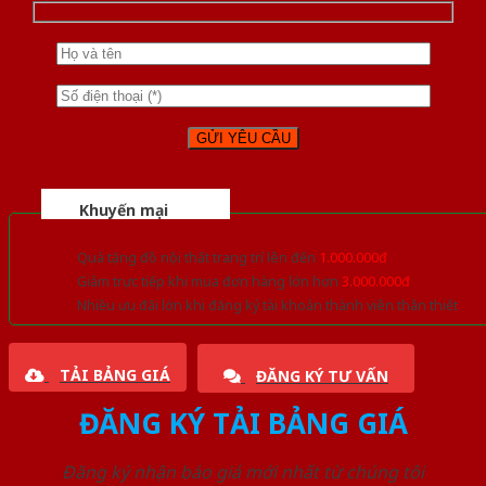
Khuyến mại
Quà tặng đồ nội thất trang trí lên đến
1.000.000đ
Giảm trực tiếp khi mua đơn hàng lớn hơn
3.000.000đ
Nhiều ưu đãi lớn khi đăng ký tài khoản thành viên thân thiết
TẢI BẢNG GIÁ
ĐĂNG KÝ TƯ VẤN
ĐĂNG KÝ TẢI BẢNG GIÁ
Đăng ký nhận báo giá mới nhất từ chúng tôi