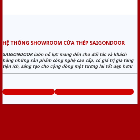
HỆ THỐNG SHOWROOM CỬA THÉP SAIGONDOOR
SAIGONDOOR luôn nỗ lực mang đến cho đối tác và khách
hàng những sản phẩm công nghệ cao cấp, có giá trị gia tăng
tiện ích, sáng tạo cho cộng đồng một tương lai tốt đẹp hơn!
www.baogiacuathep.com
Tổng đài tư vấn miễn phí: 0824.400.400