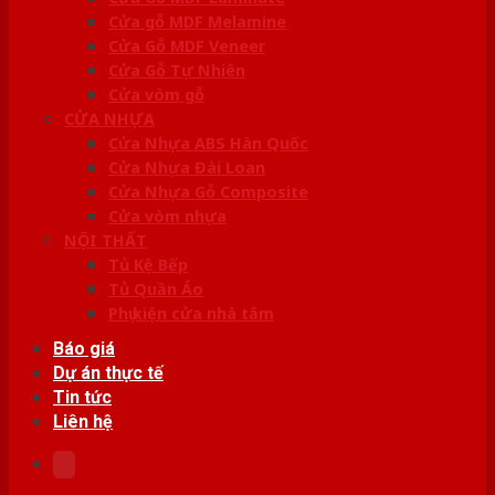
Cửa gỗ MDF Melamine
Cửa Gỗ MDF Veneer
Cửa Gỗ Tự Nhiên
Cửa vòm gỗ
CỬA NHỰA
Cửa Nhựa ABS Hàn Quốc
Cửa Nhựa Đài Loan
Cửa Nhựa Gỗ Composite
Cửa vòm nhựa
NỘI THẤT
Tủ Kệ Bếp
Tủ Quần Áo
Phụ kiện cửa nhà tắm
Báo giá
Dự án thực tế
Tin tức
Liên hệ