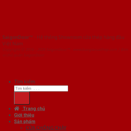
SaigonDoor™
- Hệ thống Showroom cửa thép hàng đầu
Việt Nam
Copyright ⓒ 2016 – 2026 SaigonDoor™ - www.baogiacuathep.com | Đơn
vị chủ quản SaigonDoor
Tìm kiếm:
Trang chủ
Giới thiệu
Sản phẩm
CỬA CHỐNG CHÁY