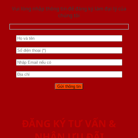
Vui lòng nhập thông tin để đăng ký làm đại lý của
chúng tôi
ĐĂNG KÝ TƯ VẤN &
NHẬN ƯU ĐÃI