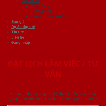
NỘI THẤT
Tủ Kệ Bếp
Tủ Quần Áo
Phụ kiện cửa nhà tắm
Báo giá
Dự án thực tế
Tin tức
Liên hệ
Đăng nhập
ĐẶT LỊCH LÀM VIỆC / TƯ
VẤN
Vui lòng nhập thông tin đặt lịch để được sắp xếp
gặp gỡ làm việc hoăc tư vấn mà không phải chờ đợi.