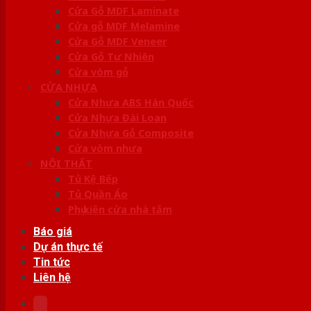
Cửa Gỗ MDF Laminate
Cửa gỗ MDF Melamine
Cửa Gỗ MDF Veneer
Cửa Gỗ Tự Nhiên
Cửa vòm gỗ
CỬA NHỰA
Cửa Nhựa ABS Hàn Quốc
Cửa Nhựa Đài Loan
Cửa Nhựa Gỗ Composite
Cửa vòm nhựa
NỘI THẤT
Tủ Kệ Bếp
Tủ Quần Áo
Phụ kiện cửa nhà tắm
Báo giá
Dự án thực tế
Tin tức
Liên hệ