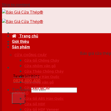
Skip to content
Trang chủ
Giới thiệu
HỆ
Sản phẩm
Báo giá cửa thép
CỬA CHỐNG CHÁY
Cửa Gỗ Chống Cháy
Cửa nhôm vân gỗ
Cửa Thép Chống Cháy
Tư vấn bán hàng
Cửa thép Hàn Quốc
0824.400.400
Cửa thép vân gỗ
Cửa vân gỗ 5D
Tìm kiếm:
CỬA GỖ
Cửa Gỗ ABS Hàn Quốc
Cửa Gỗ HDF
Cửa Gỗ HDF Veneer