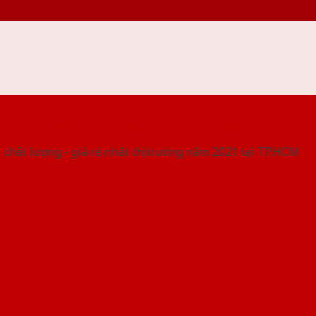
 THỐNG SHOWROOM SAIGONDOOR
 chất lượng - giá rẻ nhất thị trường năm 2021 tại TP.HCM