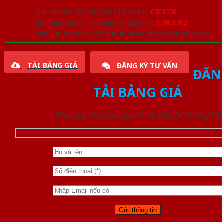
Quà tặng đồ nội thất trang trí lên đến
1.000.000đ
Giảm trực tiếp khi mua đơn hàng lớn hơn
3.000.000đ
Nhiều ưu đãi lớn khi đăng ký tài khoản thành viên thân thiết
TẢI BẢNG GIÁ
ĐĂNG KÝ TƯ VẤN
ĐĂN
TẢI BẢNG GIÁ
Đăng ký nhận báo giá mới nhất từ chúng tôi