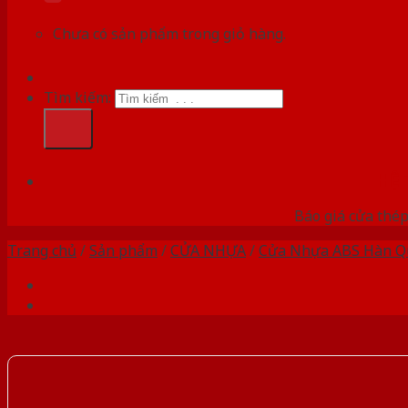
Chưa có sản phẩm trong giỏ hàng.
Tìm kiếm:
HỆ
Báo giá cửa thép
Trang chủ
/
Sản phẩm
/
CỬA NHỰA
/
Cửa Nhựa ABS Hàn Q