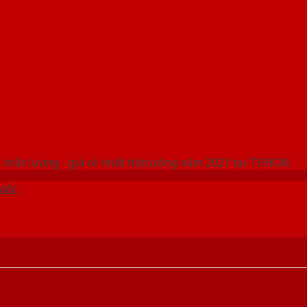
 THỐNG SHOWROOM SAIGONDOOR
 chất lượng - giá rẻ nhất thị trường năm 2021 tại TP.HCM
uốc