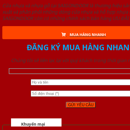
Cửa nhựa và nhựa gỗ tại SAIGONDOOR là thương hiệu s
xuất và phân phối những dòng cửa nhựa và hỗ hợp nhựa ch
SAIGONDOOR còn có những chính sách bán hàng ƯU ĐÃI CAO
MUA HÀNG NHANH
ĐĂNG KÝ MUA HÀNG NHAN
Chúng tôi sẽ liên lạc lại với quý khách trong thời gian
Khuyến mại