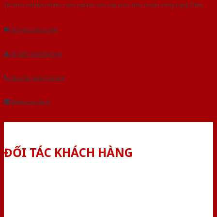
Với kinh nghiệm nhiêu năm nghiên cứu cửa theo tiêu chuẩn công nghệ Châu
Âu.Chúng tôi tự tin là nhà sản xuất & cung cấp hàng đầu tại Việt Nam!
Gửi yêu cầu tư vấn
Tải báo giá tổng hợp
Yêu cầu gọi lại (3 phút)
Dành cho đại lý
ĐỐI TÁC KHÁCH HÀNG