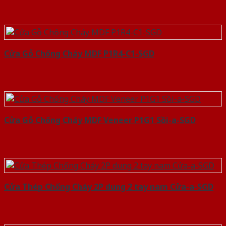
Cửa Gỗ Chống Cháy MDF P1R4-C1-SGD
Cửa Gỗ Chống Cháy MDF Veneer P1G1 Sồi-a-SGD
Cửa Thép Chống Cháy 2P dung 2 tay nam Cửa-a-SGD