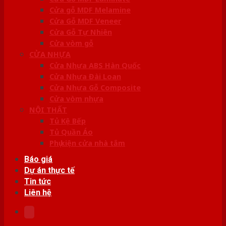
Cửa gỗ MDF Melamine
Cửa Gỗ MDF Veneer
Cửa Gỗ Tự Nhiên
Cửa vòm gỗ
CỬA NHỰA
Cửa Nhựa ABS Hàn Quốc
Cửa Nhựa Đài Loan
Cửa Nhựa Gỗ Composite
Cửa vòm nhựa
NỘI THẤT
Tủ Kệ Bếp
Tủ Quần Áo
Phụ kiện cửa nhà tắm
Báo giá
Dự án thực tế
Tin tức
Liên hệ