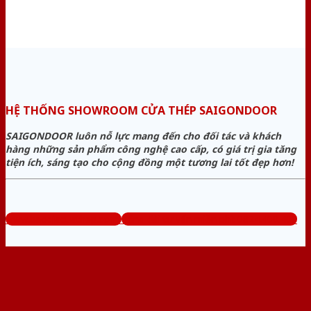
HỆ THỐNG SHOWROOM CỬA THÉP SAIGONDOOR
SAIGONDOOR luôn nỗ lực mang đến cho đối tác và khách
hàng những sản phẩm công nghệ cao cấp, có giá trị gia tăng
tiện ích, sáng tạo cho cộng đồng một tương lai tốt đẹp hơn!
www.baogiacuathep.com
Tổng đài tư vấn miễn phí: 0824.400.400