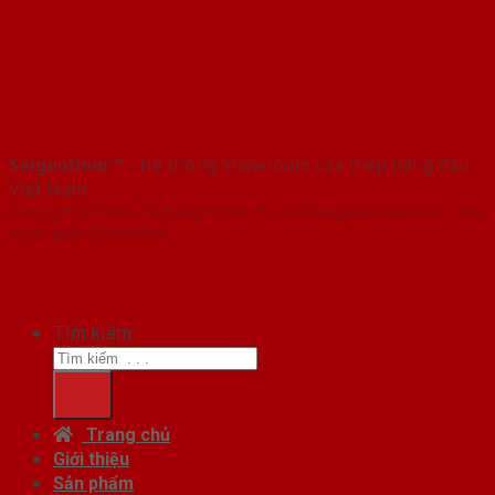
SaigonDoor™
- Hệ thống Showroom cửa thép hàng đầu
Việt Nam
Copyright ⓒ 2016 – 2026 SaigonDoor™ - www.baogiacuathep.com | Đơn
vị chủ quản SaigonDoor
Tìm kiếm:
Trang chủ
Giới thiệu
Sản phẩm