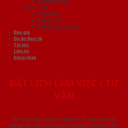
Cửa vòm nhựa
NỘI THẤT
Tủ Kệ Bếp
Tủ Quần Áo
Phụ kiện cửa nhà tắm
Báo giá
Dự án thực tế
Tin tức
Liên hệ
Đăng nhập
ĐẶT LỊCH LÀM VIỆC / TƯ
VẤN
Vui lòng nhập thông tin đặt lịch để được sắp xếp
gặp gỡ làm việc hoăc tư vấn mà không phải chờ đợi.