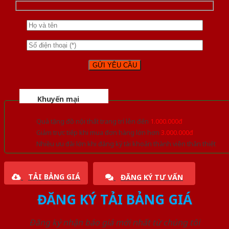
Khuyến mại
Quà tặng đồ nội thất trang trí lên đến
1.000.000đ
Giảm trực tiếp khi mua đơn hàng lớn hơn
3.000.000đ
Nhiều ưu đãi lớn khi đăng ký tài khoản thành viên thân thiết
TẢI BẢNG GIÁ
ĐĂNG KÝ TƯ VẤN
ĐĂNG KÝ TẢI BẢNG GIÁ
Đăng ký nhận báo giá mới nhất từ chúng tôi