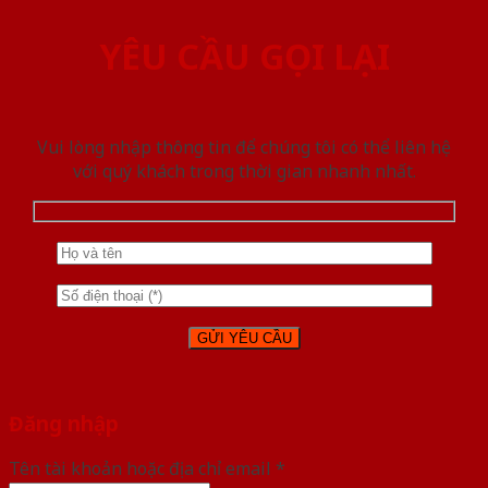
YÊU CẦU GỌI LẠI
Vui lòng nhập thông tin để chúng tôi có thể liên hệ
với quý khách trong thời gian nhanh nhất.
Đăng nhập
Tên tài khoản hoặc địa chỉ email
*