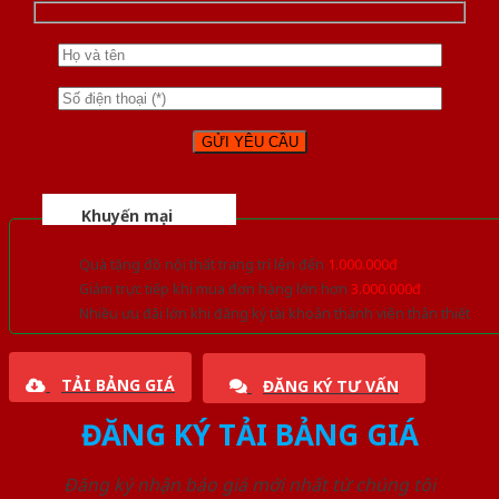
Khuyến mại
Quà tặng đồ nội thất trang trí lên đến
1.000.000đ
Giảm trực tiếp khi mua đơn hàng lớn hơn
3.000.000đ
Nhiều ưu đãi lớn khi đăng ký tài khoản thành viên thân thiết
TẢI BẢNG GIÁ
ĐĂNG KÝ TƯ VẤN
ĐĂNG KÝ TẢI BẢNG GIÁ
Đăng ký nhận báo giá mới nhất từ chúng tôi