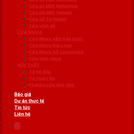
Cửa gỗ MDF Melamine
Cửa Gỗ MDF Veneer
Cửa Gỗ Tự Nhiên
Cửa vòm gỗ
CỬA NHỰA
Cửa Nhựa ABS Hàn Quốc
Cửa Nhựa Đài Loan
Cửa Nhựa Gỗ Composite
Cửa vòm nhựa
NỘI THẤT
Tủ Kệ Bếp
Tủ Quần Áo
Phụ kiện cửa nhà tắm
Báo giá
Dự án thực tế
Tin tức
Liên hệ