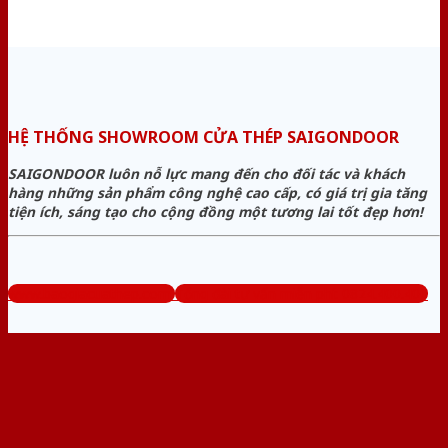
HỆ THỐNG SHOWROOM CỬA THÉP SAIGONDOOR
SAIGONDOOR luôn nỗ lực mang đến cho đối tác và khách
hàng những sản phẩm công nghệ cao cấp, có giá trị gia tăng
tiện ích, sáng tạo cho cộng đồng một tương lai tốt đẹp hơn!
www.baogiacuathep.com
Tổng đài tư vấn miễn phí: 0824.400.400