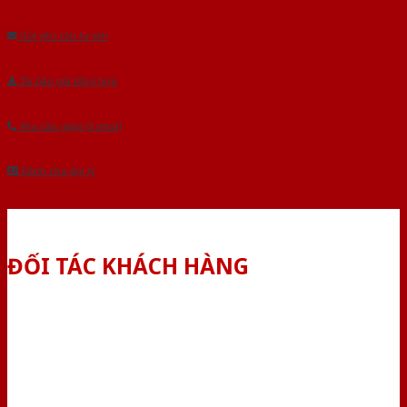
Âu.Chúng tôi tự tin là nhà sản xuất & cung cấp hàng đầu tại Việt Nam!
Gửi yêu cầu tư vấn
Tải báo giá tổng hợp
Yêu cầu gọi lại (3 phút)
Dành cho đại lý
ĐỐI TÁC KHÁCH HÀNG