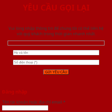
YÊU CẦU GỌI LẠI
Vui lòng nhập thông tin để chúng tôi có thể liên hệ
với quý khách trong thời gian nhanh nhất.
Đăng nhập
Tên tài khoản hoặc địa chỉ email
*