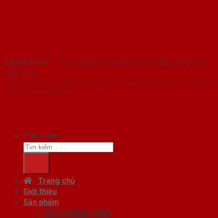
SaigonDoor™
- Hệ thống Showroom cửa thép hàng đầu
Việt Nam
Copyright ⓒ 2016 – 2026 SaigonDoor™ - www.baogiacuathep.com | Đơn
vị chủ quản SaigonDoor
Tìm kiếm:
Trang chủ
Giới thiệu
Sản phẩm
CỬA CHỐNG CHÁY