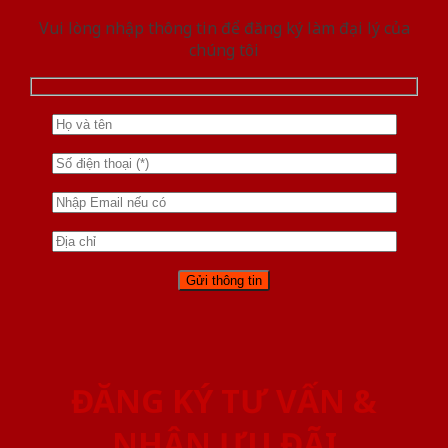
Vui lòng nhập thông tin để đăng ký làm đại lý của
chúng tôi
ĐĂNG KÝ TƯ VẤN &
NHẬN ƯU ĐÃI