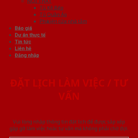
NỘI THẤT
Tủ Kệ Bếp
Tủ Quần Áo
Phụ kiện cửa nhà tắm
Báo giá
Dự án thực tế
Tin tức
Liên hệ
Đăng nhập
ĐẶT LỊCH LÀM VIỆC / TƯ
VẤN
Vui lòng nhập thông tin đặt lịch để được sắp xếp
gặp gỡ làm việc hoăc tư vấn mà không phải chờ đợi.