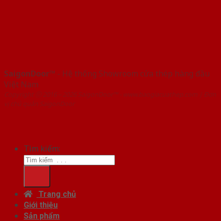
SaigonDoor™
- Hệ thống Showroom cửa thép hàng đầu
Việt Nam
Copyright ⓒ 2016 – 2026 SaigonDoor™ - www.baogiacuathep.com | Đơn
vị chủ quản SaigonDoor
Tìm kiếm:
Trang chủ
Giới thiệu
Sản phẩm