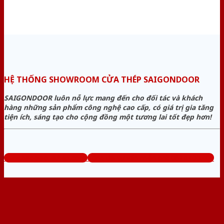
HỆ THỐNG SHOWROOM CỬA THÉP SAIGONDOOR
SAIGONDOOR luôn nỗ lực mang đến cho đối tác và khách
hàng những sản phẩm công nghệ cao cấp, có giá trị gia tăng
tiện ích, sáng tạo cho cộng đồng một tương lai tốt đẹp hơn!
www.baogiacuathep.com
Tổng đài tư vấn miễn phí: 0824.400.400