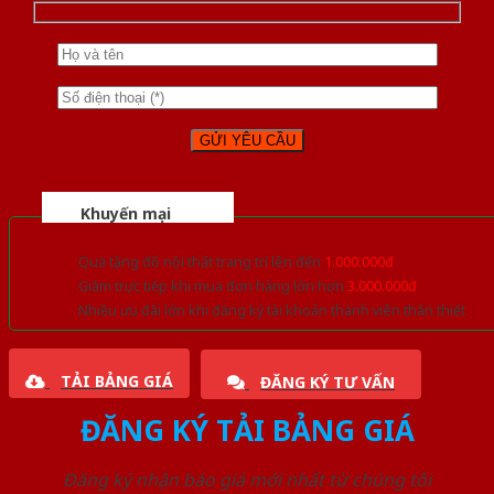
Khuyến mại
Quà tặng đồ nội thất trang trí lên đến
1.000.000đ
Giảm trực tiếp khi mua đơn hàng lớn hơn
3.000.000đ
Nhiều ưu đãi lớn khi đăng ký tài khoản thành viên thân thiết
TẢI BẢNG GIÁ
ĐĂNG KÝ TƯ VẤN
ĐĂNG KÝ TẢI BẢNG GIÁ
Đăng ký nhận báo giá mới nhất từ chúng tôi