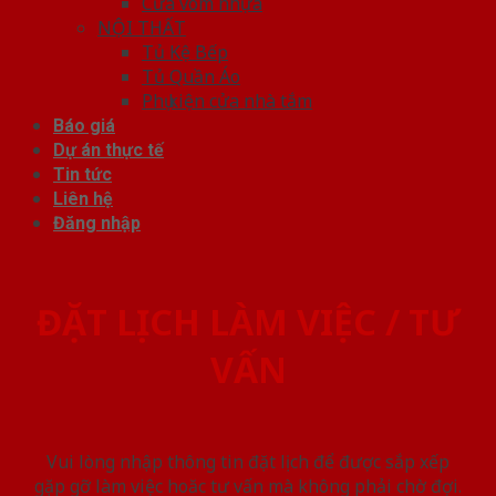
Cửa vòm nhựa
NỘI THẤT
Tủ Kệ Bếp
Tủ Quần Áo
Phụ kiện cửa nhà tắm
Báo giá
Dự án thực tế
Tin tức
Liên hệ
Đăng nhập
ĐẶT LỊCH LÀM VIỆC / TƯ
VẤN
Vui lòng nhập thông tin đặt lịch để được sắp xếp
gặp gỡ làm việc hoăc tư vấn mà không phải chờ đợi.