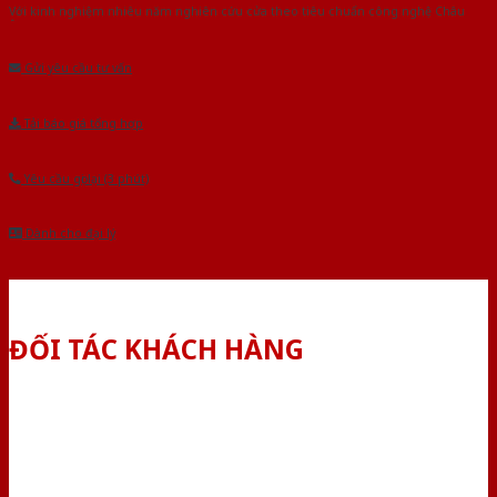
Với kinh nghiệm nhiêu năm nghiên cứu cửa theo tiêu chuẩn công nghệ Châu
Âu.Chúng tôi tự tin là nhà sản xuất & cung cấp hàng đầu tại Việt Nam!
Gửi yêu cầu tư vấn
Tải báo giá tổng hợp
Yêu cầu gọi lại (3 phút)
Dành cho đại lý
ĐỐI TÁC KHÁCH HÀNG