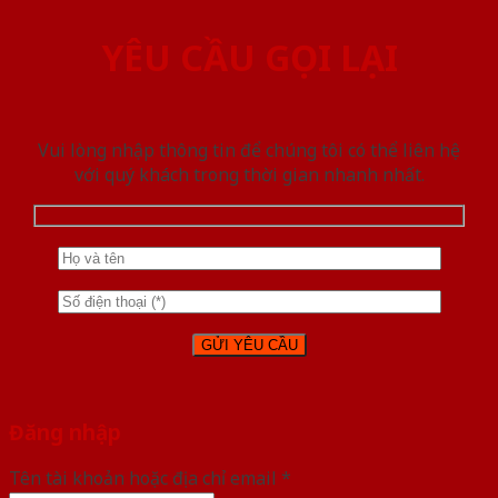
YÊU CẦU GỌI LẠI
Vui lòng nhập thông tin để chúng tôi có thể liên hệ
với quý khách trong thời gian nhanh nhất.
Đăng nhập
Tên tài khoản hoặc địa chỉ email
*