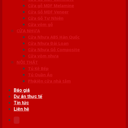
Cửa gỗ MDF Melamine
Cửa Gỗ MDF Veneer
Cửa Gỗ Tự Nhiên
Cửa vòm gỗ
CỬA NHỰA
Cửa Nhựa ABS Hàn Quốc
Cửa Nhựa Đài Loan
Cửa Nhựa Gỗ Composite
Cửa vòm nhựa
NỘI THẤT
Tủ Kệ Bếp
Tủ Quần Áo
Phụ kiện cửa nhà tắm
Báo giá
Dự án thực tế
Tin tức
Liên hệ