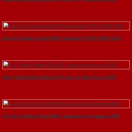
Cửa Gỗ Chống Cháy MDF Laminate P1R2 23029-SGD
Cửa Thép Chống Cháy 2P 2 tay co thuy luc-a-SGD
Cửa Gỗ Chống Cháy MDF Laminate van ngang-SGD