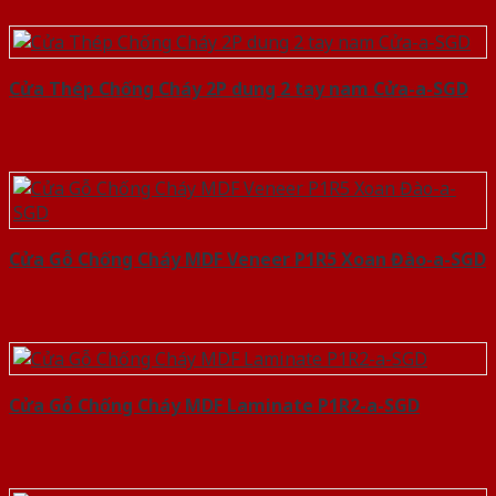
Cửa Thép Chống Cháy 2P dung 2 tay nam Cửa-a-SGD
Cửa Gỗ Chống Cháy MDF Veneer P1R5 Xoan Đào-a-SGD
Cửa Gỗ Chống Cháy MDF Laminate P1R2-a-SGD