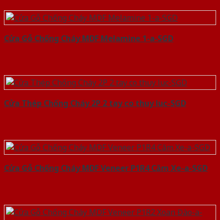
Cửa Gỗ Chống Cháy MDF Melamine 1-a-SGD
Cửa Thép Chống Cháy 2P 2 tay co thuy luc-SGD
Cửa Gỗ Chống Cháy MDF Veneer P1R4 Căm Xe-a-SGD