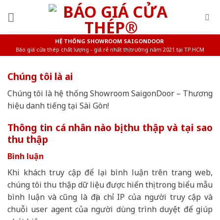
Skip
to
content
HỆ THỐNG SHOWROOM SAIGONDOOR
Báo giá cửa thép chất lượng - giá rẻ nhất thị trường năm 2021 tại TP.HCM
Chúng tôi là ai
Chúng tôi là hệ thống Showroom SaigonDoor – Thương
hiệu danh tiếng tại Sài Gòn!
Thông tin cá nhân nào bị thu thập và tại sao
thu thập
Bình luận
Khi khách truy cập để lại bình luận trên trang web,
chúng tôi thu thập dữ liệu được hiển thị trong biểu mẫu
bình luận và cũng là địa chỉ IP của người truy cập và
chuỗi user agent của người dùng trình duyệt để giúp