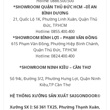
Holine: 0886.500.500
*SHOWROOM QUẬN THỦ ĐỨC HCM –DĨ AN
BÌNH DƯƠNG
21, Quốc Lộ 1K, Phường Linh Xuân, Quận Thủ
Đức, TP.HCM
Hotline: 0855.400.400
*SHOWROOM BÌNH LỢI – PHẠM VĂN ĐỒNG
615 Phạm Văn Đồng, Phường Hiệp Bình Chánh,
Quận Thủ Đức, TP.HCM
Hotline: 0824.400.400
*SHOWROOM NINH KIỀU – CẦN THƠ
Số 94c, Đường 3/2, Phường Hưng Lợi, Quận Ninh
Kiều,TP Cần Thơ
HỆ THỐNG XƯỞNG SẢN XUẤT SAIGONDOOR®
Xưởng SX I: Số 361 TX25, Phường Thạnh Xuân,