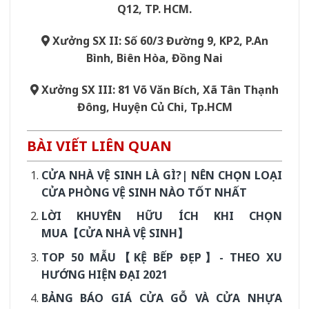
Q12, TP. HCM.
Xưởng SX II: Số 60/3 Đường 9, KP2, P.An
Bình, Biên Hòa, Đồng Nai
Xưởng SX III: 81 Võ Văn Bích, Xã Tân Thạnh
Đông, Huyện Củ Chi, Tp.HCM
BÀI VIẾT LIÊN QUAN
CỬA NHÀ VỆ SINH LÀ GÌ?| NÊN CHỌN LOẠI
CỬA PHÒNG VỆ SINH NÀO TỐT NHẤT
LỜI KHUYÊN HỮU ÍCH KHI CHỌN
MUA【CỬA NHÀ VỆ SINH】
TOP 50 MẪU【KỆ BẾP ĐẸP】- THEO XU
HƯỚNG HIỆN ĐẠI 2021
BẢNG BÁO GIÁ CỬA GỖ VÀ CỬA NHỰA