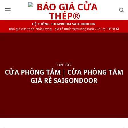
Skip
to
content
HỆ THỐNG SHOWROOM SAIGONDOOR
Báo giá cửa thép chất lượng - giá rẻ nhất thị trường năm 2021 tại TP.HCM
TIN TỨC
CỬA PHÒNG TẮM | CỬA PHÒNG TẮM
GIÁ RẺ SAIGONDOOR