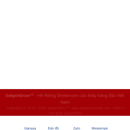
SaigonDoor™
- Hệ thống Showroom cửa thép hàng đầu Việt
Nam
Copyright ⓒ 2016 – 2026 SaigonDoor™ - www.baogiacuathep.com | Đơn vị
chủ quản SaigonDoor
Gọi ngay
Bản đồ
Zalo
Messenger