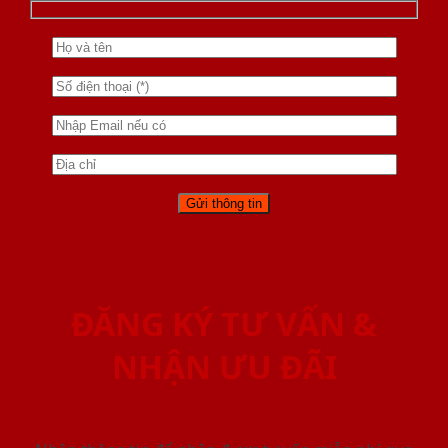
ĐĂNG KÝ TƯ VẤN &
NHẬN ƯU ĐÃI