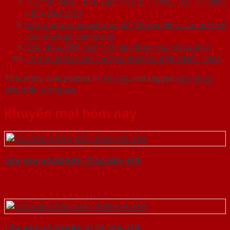
TOP 50 MẪU【KỆ BẾP ĐẸP】- THEO XU HƯỚNG
HIỆN ĐẠI 2021
Cửa nhựa composite là gì? Những điều cần biết về
cửa nhựa gỗ composite
Cửa nhựa ABS là gì? Có nên dùng cửa nhựa abs?
TOP 30 MẪU CỬA THÔNG PHÒNG ĐẸP NHẤT 2021
This entry was posted in
Tin tức
and tagged
cửa nhựa
abs chất lượng cao
.
Khuyến mại hôm nay
Cửa Vân Gỗ 5D KAT-41.52.52A-4TK
Cửa Vân Gỗ 5D KAT-41.51.51A-3TK