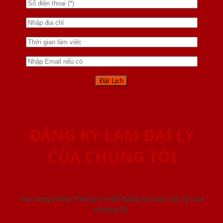
ĐĂNG KÝ LÀM ĐẠI LÝ
CỦA CHÚNG TÔI
Vui lòng nhập thông tin để đăng ký làm đại lý của
chúng tôi