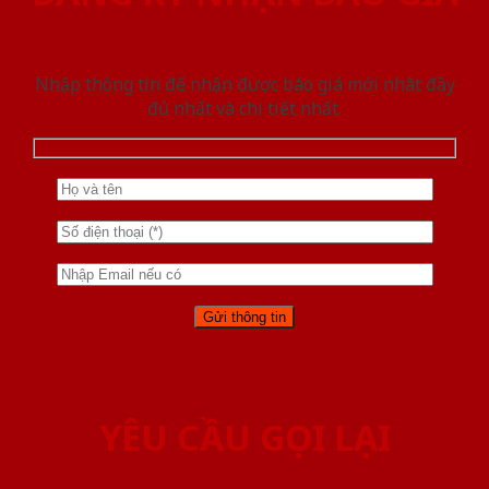
Nhập thông tin để nhận được báo giá mới nhât đầy
đủ nhất và chi tiết nhất.
YÊU CẦU GỌI LẠI