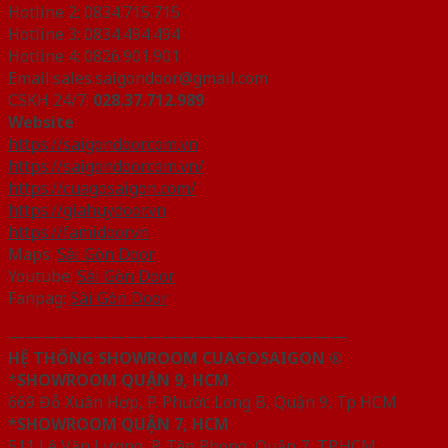
Hotline 2: 0834.715.715
Hotline 3: 0834.494.494
Hotline 4: 0826.901.901
Email:sales.saigondoor@gmail.com
CSKH 24/7:
028.37.712.989
Website
https://saigondoor.com.vn
https://saigondoor.com.vn/
https://cuagosaigon.com/
https://giahuydoor.vn
https://famidoor.vn
Maps:
Sài Gòn Door
Youtube:
Sài Gòn Door
Fanpag:
Sài Gòn Door
————————————————————
HỆ THỐNG SHOWROOM CUAGOSAIGON ®
*
SHOWROOM QUẬN 9, HCM
669 Đỗ Xuân Hợp, P. Phước Long B, Quận 9, Tp HCM
*SHOWROOM QUẬN 7, HCM
511 Lê Văn Lương, P. Tân Phong, Quận 7, TP.HCM