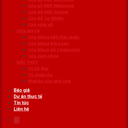
Cửa gỗ MDF Melamine
Cửa Gỗ MDF Veneer
Cửa Gỗ Tự Nhiên
Cửa vòm gỗ
CỬA NHỰA
Cửa Nhựa ABS Hàn Quốc
Cửa Nhựa Đài Loan
Cửa Nhựa Gỗ Composite
Cửa vòm nhựa
NỘI THẤT
Tủ Kệ Bếp
Tủ Quần Áo
Phụ kiện cửa nhà tắm
Báo giá
Dự án thực tế
Tin tức
Liên hệ