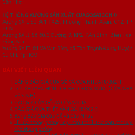
Cần Thơ
————————————————————
HỆ THỐNG XƯỞNG SẢN XUẤT CUAGOSAIGON®
Xưởng SX I: Số 361 TX25, Phường Thạnh Xuân, Q12, TP.
HCM.
Xưởng SX II: Số 60/3 Đường 9, KP2, P.An Bình, Biên Hòa,
Đồng Nai
Xưởng SX III: 81 Võ Văn Bích, Xã Tân Thạnh Đông, Huyện
Củ Chi, Tp.HCM
BÀI VIẾT LIÊN QUAN
BẢNG BÁO GIÁ CỬA GỖ VÀ CỬA NHỰA [8/2021]
LỜI KHUYÊN HỮU ÍCH KHI CHỌN MUA【CỬA NHÀ
VỆ SINH】
BÁO GIÁ CỬA GỖ VÀ CỬA NHỰA
BÁO GIÁ CỬA THÉP VÂN GỖ [8/2021]
Bảng Báo Giá Cửa Gỗ và Cửa Nhựa
【Cửa thông phòng loại nào tốt?】Giá bán các loại
cửa thông phòng