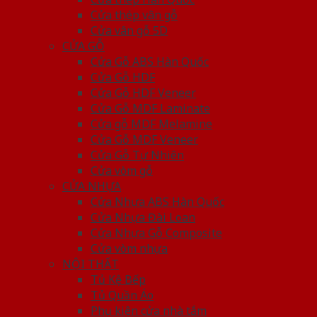
Cửa thép vân gỗ
Cửa vân gỗ 5D
CỬA GỖ
Cửa Gỗ ABS Hàn Quốc
Cửa Gỗ HDF
Cửa Gỗ HDF Veneer
Cửa Gỗ MDF Laminate
Cửa gỗ MDF Melamine
Cửa Gỗ MDF Veneer
Cửa Gỗ Tự Nhiên
Cửa vòm gỗ
CỬA NHỰA
Cửa Nhựa ABS Hàn Quốc
Cửa Nhựa Đài Loan
Cửa Nhựa Gỗ Composite
Cửa vòm nhựa
NỘI THẤT
Tủ Kệ Bếp
Tủ Quần Áo
Phụ kiện cửa nhà tắm