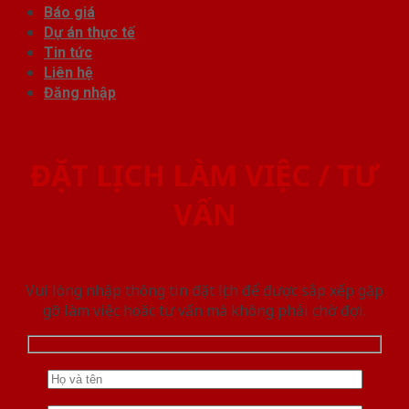
Báo giá
Dự án thực tế
Tin tức
Liên hệ
Đăng nhập
ĐẶT LỊCH LÀM VIỆC / TƯ
VẤN
Vui lòng nhập thông tin đặt lịch để được sắp xếp gặp
gỡ làm việc hoăc tư vấn mà không phải chờ đợi.