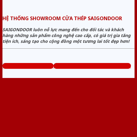
HỆ THỐNG SHOWROOM CỬA THÉP SAIGONDOOR
SAIGONDOOR luôn nỗ lực mang đến cho đối tác và khách
hàng những sản phẩm công nghệ cao cấp, có giá trị gia tăng
tiện ích, sáng tạo cho cộng đồng một tương lai tốt đẹp hơn!
www.baogiacuathep.com
Tổng đài tư vấn miễn phí: 0824.400.400