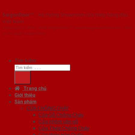
SaigonDoor™
- Hệ thống Showroom cửa thép hàng đầu
Việt Nam
Copyright ⓒ 2016 – 2026 SaigonDoor™ - www.baogiacuathep.com | Đơn
vị chủ quản SaigonDoor
Tìm kiếm:
Trang chủ
Giới thiệu
Sản phẩm
CỬA CHỐNG CHÁY
Cửa Gỗ Chống Cháy
Cửa nhôm vân gỗ
Cửa Thép Chống Cháy
Cửa thép Hàn Quốc