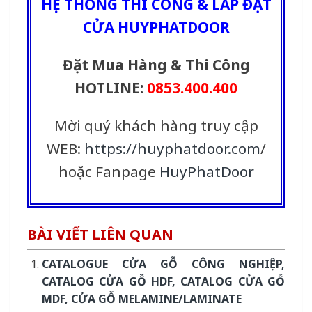
HỆ THỐNG THI CÔNG & LẮP ĐẶT
CỬA HUYPHATDOOR
Đặt Mua Hàng & Thi Công
HOTLINE:
0853.400.400
Mời quý khách hàng truy cập
WEB:
https://huyphatdoor.com
/
hoặc Fanpage
HuyPhatDoor
BÀI VIẾT LIÊN QUAN
CATALOGUE CỬA GỖ CÔNG NGHIỆP,
CATALOG CỬA GỖ HDF, CATALOG CỬA GỖ
MDF, CỬA GỖ MELAMINE/LAMINATE