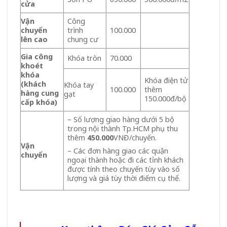
cửa
Vận
Công
chuyển
trình
100.000
lên cao
chung cư
Gia công
Khóa tròn
70.000
khoét
khóa
Khóa điện tử
(khách
Khóa tay
100.000
thêm
hàng cung
gạt
150.000đ/bộ
cấp khóa)
– Số lượng giao hàng dưới 5 bộ
trong nội thành Tp.HCM phụ thu
thêm
450.000
VNĐ/chuyến.
Vận
– Các đơn hàng giao các quận
chuyển
ngoại thành hoặc đi các tỉnh khách
được tính theo chuyến tùy vào số
lượng và giá tùy thời điểm cụ thể.