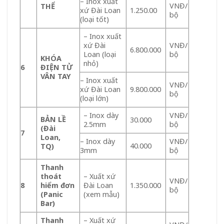
– Inox xuất
VNĐ/
THỂ
xứ Đài Loan
1.250.00
bộ
(loại tốt)
– Inox xuất
xứ Đài
VNĐ/
6.800.000
Loan (loại
bộ
KHÓA
nhỏ)
6
ĐIỆN TỬ
VÂN TAY
– Inox xuất
VNĐ/
xứ Đài Loan
9.800.000
bộ
(loại lớn)
– Inox dày
VNĐ/
BẢN LỀ
30.000
2.5mm
bộ
(Đài
7
Loan,
– Inox dày
VNĐ/
40.000
TQ)
3mm
bộ
Thanh
thoát
– Xuất xứ
VNĐ/
8
hiểm đơn
Đài Loan
1.350.000
bộ
(Panic
(xem mẫu)
Bar)
Thanh
– Xuất xứ