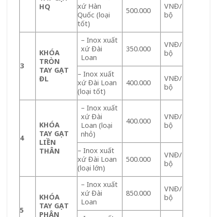
xứ Hàn
VNĐ/
HQ
500.000
Quốc (loại
bộ
tốt)
– Inox xuất
VNĐ/
xứ Đài
350.000
KHÓA
bộ
Loan
TRÒN
3
TAY GẠT
– Inox xuất
VNĐ/
ĐL
xứ Đài Loan
400.000
bộ
(loại tốt)
– Inox xuất
xứ Đài
VNĐ/
400.000
KHÓA
Loan (loại
bộ
TAY GẠT
nhỏ)
4
LIỀN
– Inox xuất
THÂN
VNĐ/
xứ Đài Loan
500.000
bộ
(loại lớn)
– Inox xuất
VNĐ/
xứ Đài
850.000
KHÓA
bộ
Loan
TAY GẠT
5
PHÂN