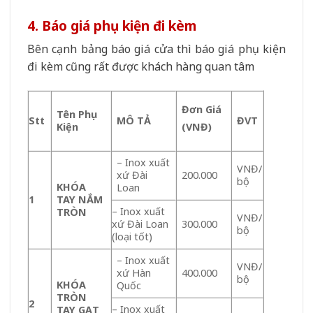
4. Báo giá phụ kiện đi kèm
Bên cạnh bảng báo giá cửa thì báo giá phụ kiện
đi kèm cũng rất được khách hàng quan tâm
Đơn Giá
Tên Phụ
Stt
MÔ TẢ
ĐVT
Kiện
(VNĐ)
– Inox xuất
VNĐ/
xứ Đài
200.000
bộ
KHÓA
Loan
1
TAY NẮM
– Inox xuất
TRÒN
VNĐ/
xứ Đài Loan
300.000
bộ
(loại tốt)
– Inox xuất
VNĐ/
xứ Hàn
400.000
bộ
KHÓA
Quốc
TRÒN
2
– Inox xuất
TAY GẠT