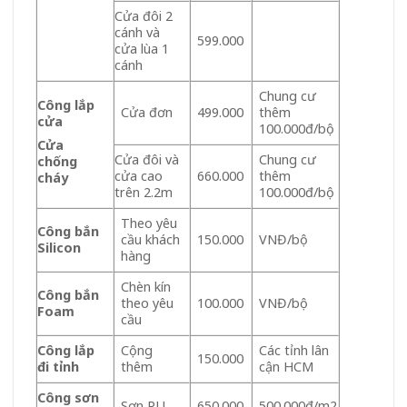
Cửa đôi 2
cánh và
599.000
cửa lùa 1
cánh
Chung cư
Công lắp
Cửa đơn
499.000
thêm
cửa
100.000đ/bộ
Cửa
Cửa đôi và
Chung cư
chống
cửa cao
660.000
thêm
cháy
trên 2.2m
100.000đ/bộ
Theo yêu
Công bắn
cầu khách
150.000
VNĐ/bộ
Silicon
hàng
Chèn kín
Công bắn
theo yêu
100.000
VNĐ/bộ
Foam
cầu
Công lắp
Cộng
Các tỉnh lân
150.000
đi tỉnh
thêm
cận HCM
Công sơn
Sơn PU
650.000
500.000đ/m2