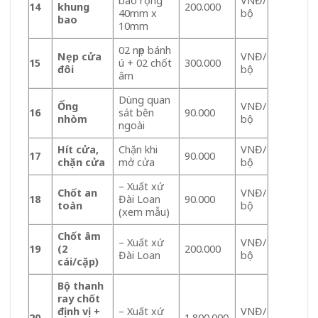
bao rộng
VNĐ/
14
khung
200.000
40mm x
bộ
bao
10mm
02 nẹp bánh
Nẹp cửa
VNĐ/
15
ú + 02 chốt
300.000
đôi
bộ
âm
Dùng quan
Ống
VNĐ/
16
sát bên
90.000
nhòm
bộ
ngoài
Hít cửa,
Chặn khi
VNĐ/
17
90.000
chặn cửa
mở cửa
bộ
– Xuất xứ
Chốt an
VNĐ/
18
Đài Loan
90.000
toàn
bộ
(xem mẫu)
Chốt âm
– Xuất xứ
VNĐ/
19
(2
200.000
Đài Loan
bộ
cái/cặp)
Bộ thanh
ray chốt
định vị +
– Xuất xứ
VNĐ/
20
1.800.000