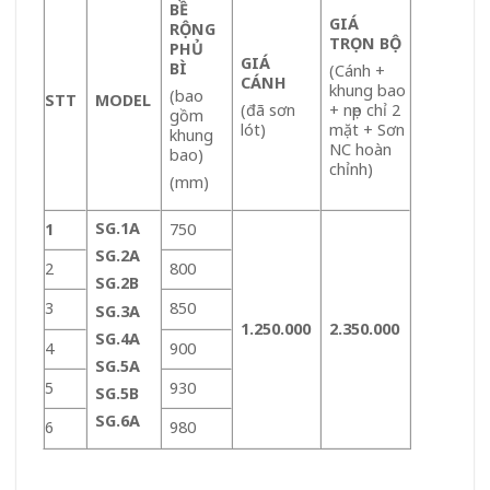
BỀ
GIÁ
RỘNG
TRỌN BỘ
PHỦ
GIÁ
BÌ
(Cánh +
CÁNH
khung bao
(bao
STT
MODEL
(đã sơn
+ nẹp chỉ 2
gồm
lót)
mặt + Sơn
khung
NC hoàn
bao)
chỉnh)
(mm)
SG.1A
1
750
SG.2A
2
800
SG.2B
3
850
SG.3A
1.250.000
2.350.000
SG.4A
4
900
SG.5A
5
930
SG.5B
SG.6A
6
980