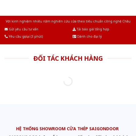
Với kinh nghiệm nhiêu năm nghiên cứu cửa theo tiêu chuẩn công nghệ Châu
Âu.Chúng tôi tự tin là nhà sản xuất & cung cấp hàng đầu tại Việt Nam!
Gửi yêu cầu tư vấn
Tải báo giá tổng hợp
Yêu cầu gọi lại (3 phút)
Dành cho đại lý
ĐỐI TÁC KHÁCH HÀNG
HỆ THỐNG SHOWROOM CỬA THÉP SAIGONDOOR