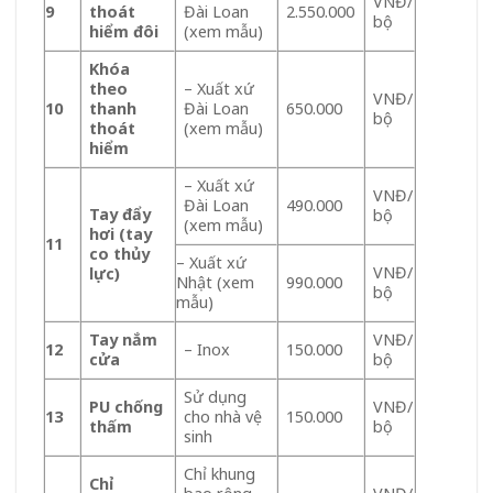
VNĐ/
9
thoát
Đài Loan
2.550.000
bộ
hiểm đôi
(xem mẫu)
Khóa
theo
– Xuất xứ
VNĐ/
10
thanh
Đài Loan
650.000
bộ
thoát
(xem mẫu)
hiểm
– Xuất xứ
VNĐ/
Đài Loan
490.000
Tay đẩy
bộ
(xem mẫu)
hơi (tay
11
co thủy
– Xuất xứ
VNĐ/
lực)
Nhật (xem
990.000
bộ
mẫu)
Tay nắm
VNĐ/
12
– Inox
150.000
cửa
bộ
Sử dụng
PU chống
VNĐ/
13
cho nhà vệ
150.000
thấm
bộ
sinh
Chỉ khung
Chỉ