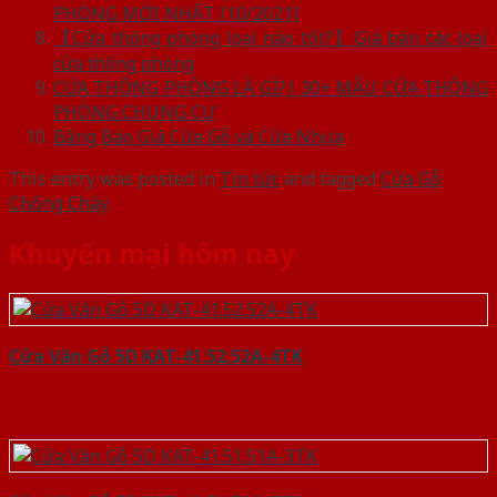
PHÒNG MỚI NHẤT [10/2021]
【Cửa thông phòng loại nào tốt?】Giá bán các loại
cửa thông phòng
CỬA THÔNG PHÒNG LÀ GÌ?| 30+ MẪU CỬA THÔNG
PHÒNG CHUNG CƯ
Bảng Báo Giá Cửa Gỗ và Cửa Nhựa
This entry was posted in
Tin tức
and tagged
Cửa Gỗ
Chống Cháy
.
Khuyến mại hôm nay
Cửa Vân Gỗ 5D KAT-41.52.52A-4TK