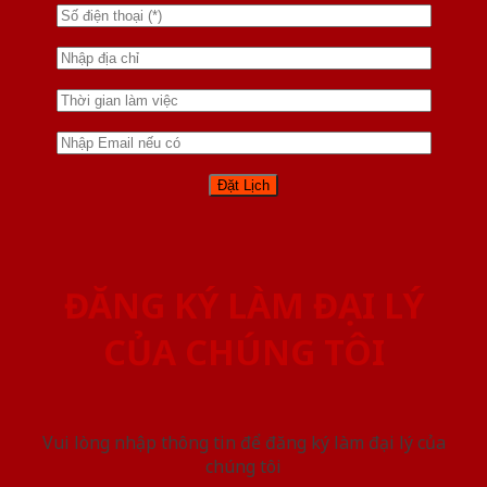
ĐĂNG KÝ LÀM ĐẠI LÝ
CỦA CHÚNG TÔI
Vui lòng nhập thông tin để đăng ký làm đại lý của
chúng tôi