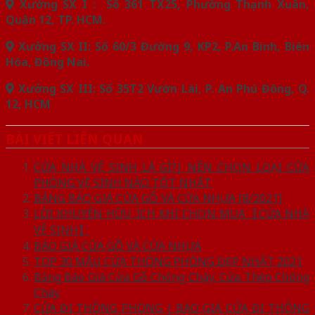
Xưởng SX I : Số 361 TX25, Phường Thạnh Xuân,
Quận 12, TP. HCM.
Xưởng SX II: Số 60/3 Đường 9, KP2, P.An Bình, Biên
Hòa, Đồng Nai.
Xưởng SX III: Số 35T2 Vườn Lài, P. An Phú Đông, Q.
12, HCM
BÀI VIẾT LIÊN QUAN
CỬA NHÀ VỆ SINH LÀ GÌ?| NÊN CHỌN LOẠI CỬA
PHÒNG VỆ SINH NÀO TỐT NHẤT
BẢNG BÁO GIÁ CỬA GỖ VÀ CỬA NHỰA [8/2021]
LỜI KHUYÊN HỮU ÍCH KHI CHỌN MUA【CỬA NHÀ
VỆ SINH】
BÁO GIÁ CỬA GỖ VÀ CỬA NHỰA
TOP 30 MẪU CỬA THÔNG PHÒNG ĐẸP NHẤT 2021
Bảng Báo Giá Cửa Gỗ Chống Cháy, Cửa Thép Chống
Cháy
CỬA ĐI THÔNG PHÒNG | BÁO GIÁ CỬA ĐI THÔNG