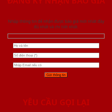
ĐĂNG KÝ NHẬN BÁO GIÁ
Nhập thông tin để nhận được báo giá mới nhât đầy
đủ nhất và chi tiết nhất.
YÊU CẦU GỌI LẠI