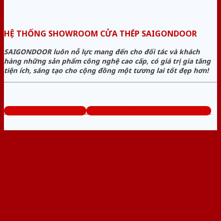
HỆ THỐNG SHOWROOM CỬA THÉP SAIGONDOOR
SAIGONDOOR luôn nỗ lực mang đến cho đối tác và khách
hàng những sản phẩm công nghệ cao cấp, có giá trị gia tăng
tiện ích, sáng tạo cho cộng đồng một tương lai tốt đẹp hơn!
www.baogiacuathep.com
Tổng đài tư vấn miễn phí: 0824.400.400