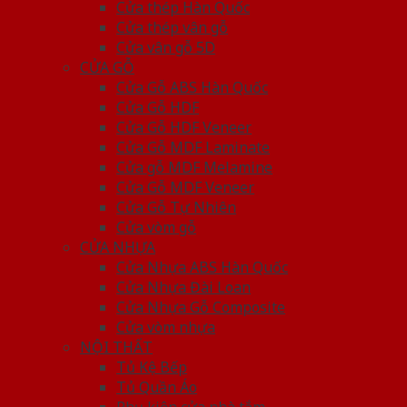
Cửa thép Hàn Quốc
Cửa thép vân gỗ
Cửa vân gỗ 5D
CỬA GỖ
Cửa Gỗ ABS Hàn Quốc
Cửa Gỗ HDF
Cửa Gỗ HDF Veneer
Cửa Gỗ MDF Laminate
Cửa gỗ MDF Melamine
Cửa Gỗ MDF Veneer
Cửa Gỗ Tự Nhiên
Cửa vòm gỗ
CỬA NHỰA
Cửa Nhựa ABS Hàn Quốc
Cửa Nhựa Đài Loan
Cửa Nhựa Gỗ Composite
Cửa vòm nhựa
NỘI THẤT
Tủ Kệ Bếp
Tủ Quần Áo
Phụ kiện cửa nhà tắm