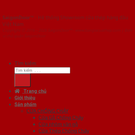
SaigonDoor™
- Hệ thống Showroom cửa thép hàng đầu
Việt Nam
Copyright ⓒ 2016 – 2026 SaigonDoor™ - www.baogiacuathep.com | Đơn
vị chủ quản SaigonDoor
Tìm kiếm:
Trang chủ
Giới thiệu
Sản phẩm
CỬA CHỐNG CHÁY
Cửa Gỗ Chống Cháy
Cửa nhôm vân gỗ
Cửa Thép Chống Cháy