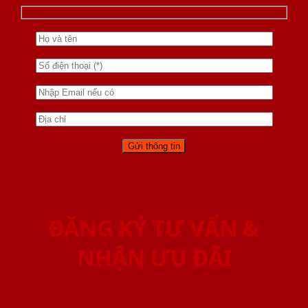
ĐĂNG KÝ TƯ VẤN &
NHẬN ƯU ĐÃI