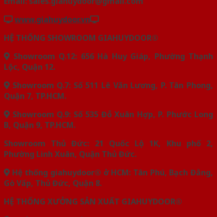
Email: sales.giahuydoor@gmail.com
www.giahuydoor.vn
HỆ THỐNG SHOWROOM GIAHUYDOOR®
Showroom Q.12: 656 Hà Huy Giáp, Phường Thạnh
Lộc, Quận 12.
Showroom Q.7: Số 511 Lê Văn Lương, P. Tân Phong,
Quận 7, TP.HCM.
Showroom Q.9: Số 535 Đỗ Xuân Hợp, P. Phước Long
B, Quận 9, TP.HCM.
Showroom Thủ Đức: 21 Quốc Lộ 1K, Khu phố 2,
Phường Linh Xuân, Quận Thủ Đức.
Hệ thống giahuydoor® ở HCM: Tân Phú, Bạch Đằng,
Gò Vấp, Thủ Đức, Quận 8.
HỆ THỐNG XƯỞNG SẢN XUẤT GIAHUYDOOR®