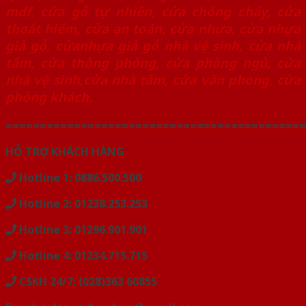
mdf
,
cửa gỗ tự nhiên,
cửa chống cháy
,
cửa
thoát hiểm
,
cửa an toàn
,
cửa nhựa
,
cửa nhựa
giả gỗ
,
cửanhựa giả gỗ nhà vệ sinh
,
cửa nhà
tắm
,
cửa thông phòng
,
cửa phòng ngủ
,
cửa
nhà vệ sinh
,
cửa nhà tắm
,
cửa văn phòng
,
cửa
phòng khách.
============================================
HỖ TRỢ KHÁCH HÀNG
Hotline 1: 0886.500.500
Hotline 2: 01238.253.253
Hotline 3: 01296.901.901
Hotline 4: 01234.715.715
CSKH 24/7: (028)363 60855