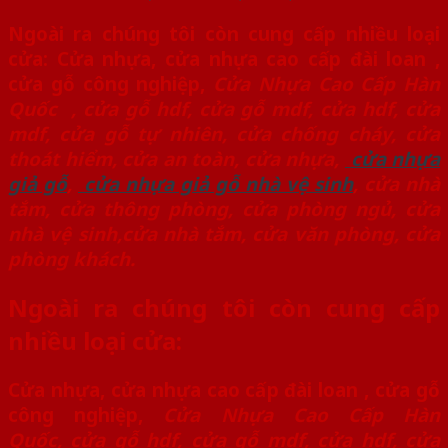
Ngoài ra chúng tôi còn cung cấp nhiều loại
cửa: Cửa nhựa, cửa nhựa cao cấp đài loan ,
cửa gỗ công nghiệp,
Cửa Nhựa Cao Cấp Hàn
Quốc
,
cửa gỗ hdf
,
cửa gỗ mdf
,
cửa hdf
,
cửa
mdf
,
cửa gỗ tự nhiên,
cửa chống cháy
,
cửa
thoát hiểm
,
cửa an toàn
,
cửa nhựa
,
cửa nhựa
giả gỗ
,
cửa nhựa giả gỗ nhà vệ sinh
,
cửa nhà
tắm
,
cửa thông phòng
,
cửa phòng ngủ
,
cửa
nhà vệ sinh
,
cửa nhà tắm
,
cửa văn phòng
,
cửa
phòng khách.
Ngoài ra chúng tôi còn cung cấp
nhiều loại cửa:
Cửa nhựa, cửa nhựa cao cấp đài loan , cửa gỗ
công nghiệp,
Cửa Nhựa Cao Cấp Hàn
Quốc
,
cửa gỗ hdf
,
cửa gỗ mdf
,
cửa hdf
,
cửa