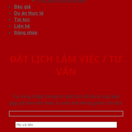
Báo giá
Dự án thực tế
Tin tức
Liên hệ
Đăng nhập
ĐẶT LỊCH LÀM VIỆC / TƯ
VẤN
Vui lòng nhập thông tin đặt lịch để được sắp xếp
gặp gỡ làm việc hoăc tư vấn mà không phải chờ đợi.