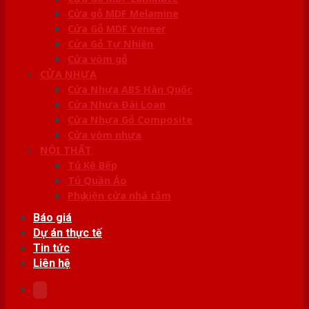
Cửa gỗ MDF Melamine
Cửa Gỗ MDF Veneer
Cửa Gỗ Tự Nhiên
Cửa vòm gỗ
CỬA NHỰA
Cửa Nhựa ABS Hàn Quốc
Cửa Nhựa Đài Loan
Cửa Nhựa Gỗ Composite
Cửa vòm nhựa
NỘI THẤT
Tủ Kệ Bếp
Tủ Quần Áo
Phụ kiện cửa nhà tắm
Báo giá
Dự án thực tế
Tin tức
Liên hệ