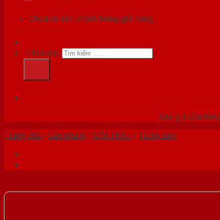
Chưa có sản phẩm trong giỏ hàng.
Tìm kiếm:
HỆ
Báo giá cửa thép
Trang chủ
/
Sản phẩm
/
NỘI THẤT
/
Tủ Kệ Bếp