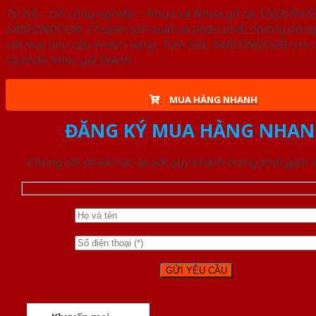
Tủ Gỗ – Gỗ công nghiêp – Nhựa và Nhựa gỗ tại SAIGOND
SAIGONDOOR. Chuyên sản xuất và phân phối những dòng T
với mọi nhu cầu khách hàng. Trên hết, SAIGONDOOR còn c
cả phân khúc giá thành.
MUA HÀNG NHANH
ĐĂNG KÝ MUA HÀNG NHAN
Chúng tôi sẽ liên lạc lại với quý khách trong thời gian