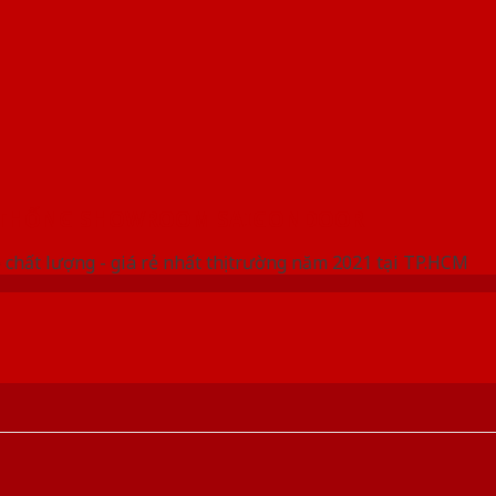
 THỐNG SHOWROOM SAIGONDOOR
 chất lượng - giá rẻ nhất thị trường năm 2021 tại TP.HCM