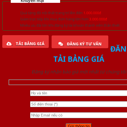
Khuyến mại
Quà tặng đồ nội thất trang trí lên đến
1.000.000đ
Giảm trực tiếp khi mua đơn hàng lớn hơn
3.000.000đ
Nhiều ưu đãi lớn khi đăng ký tài khoản thành viên thân thiết
TẢI BẢNG GIÁ
ĐĂNG KÝ TƯ VẤN
ĐĂN
TẢI BẢNG GIÁ
Đăng ký nhận báo giá mới nhất từ chúng tôi