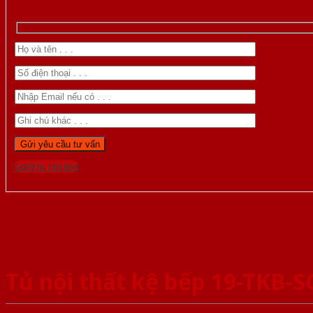
Gọi 0976.169.864
Tủ nội thất kệ bếp 19-TKB-