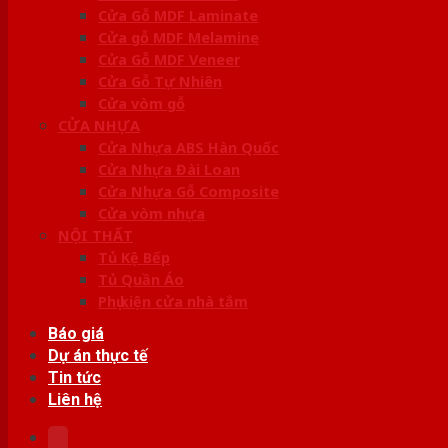
Cửa Gỗ MDF Laminate
Cửa gỗ MDF Melamine
Cửa Gỗ MDF Veneer
Cửa Gỗ Tự Nhiên
Cửa vòm gỗ
CỬA NHỰA
Cửa Nhựa ABS Hàn Quốc
Cửa Nhựa Đài Loan
Cửa Nhựa Gỗ Composite
Cửa vòm nhựa
NỘI THẤT
Tủ Kệ Bếp
Tủ Quần Áo
Phụ kiện cửa nhà tắm
Báo giá
Dự án thực tế
Tin tức
Liên hệ