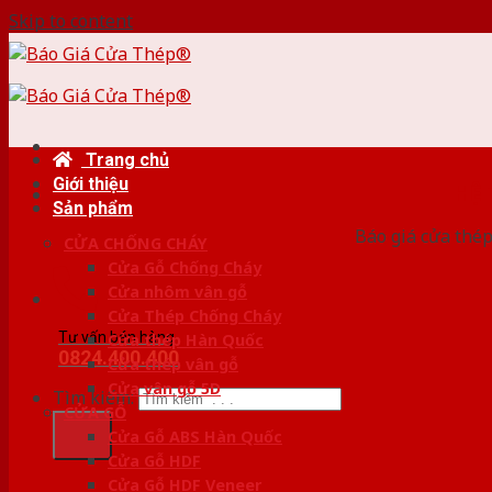
Skip to content
Trang chủ
Giới thiệu
HỆ
Sản phẩm
Báo giá cửa thép
CỬA CHỐNG CHÁY
Cửa Gỗ Chống Cháy
Cửa nhôm vân gỗ
Cửa Thép Chống Cháy
Tư vấn bán hàng
Cửa thép Hàn Quốc
0824.400.400
Cửa thép vân gỗ
Cửa vân gỗ 5D
Tìm kiếm:
CỬA GỖ
Cửa Gỗ ABS Hàn Quốc
Cửa Gỗ HDF
Cửa Gỗ HDF Veneer