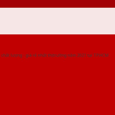
 THỐNG SHOWROOM SAIGONDOOR
 chất lượng - giá rẻ nhất thị trường năm 2021 tại TP.HCM