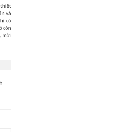
thiết
ản và
hi có
ó còn
, mời
nh