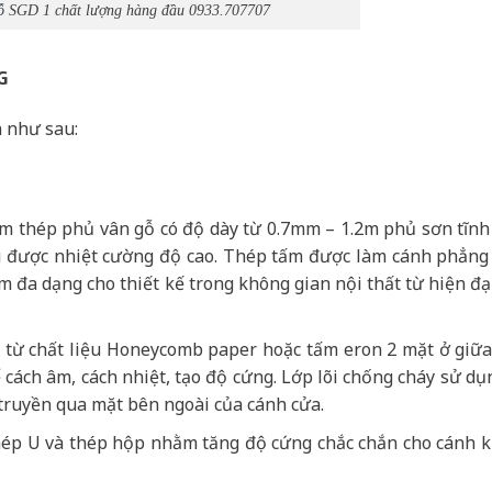
ỗ
SGD 1 chất lượng hàng đầu 0933.707707
G
 như sau:
ấm thép phủ vân gỗ có độ dày từ 0.7mm – 1.2m phủ sơn tĩnh
hịu được nhiệt cường độ cao. Thép tấm được làm cánh phẳng
 đa dạng cho thiết kế trong không gian nội thất từ hiện đạ
ạo từ chất liệu Honeycomb paper hoặc tấm eron 2 mặt ở giữ
cách âm, cách nhiệt, tạo độ cứng. Lớp lõi chống cháy sử dụ
truyền qua mặt bên ngoài của cánh cửa.
ép U và thép hộp nhằm tăng độ cứng chắc chắn cho cánh 