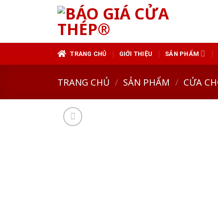
Skip
to
content
TRANG CHỦ
GIỚI THIỆU
SẢN PHẨM
TRANG CHỦ
/
SẢN PHẨM
/
CỬA CH