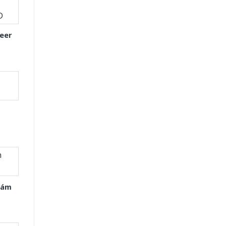
eer
Xám