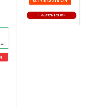
Gọi 0976.169.864
hiết
N