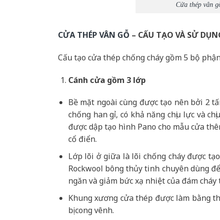
Cửa thép vân g
CỬA THÉP VÂN GỖ
– CẤU TẠO VÀ SỬ DỤN
Cấu tạo cửa thép chống cháy gồm 5 bộ phận
Cánh cửa
gồm 3 lớp
Bề mặt ngoài cùng được tạo nên bởi 2 t
chống han gỉ, có khả năng chịu lực và c
được dập tạo hình Pano cho mẫu cửa thêm
cổ điển.
Lớp lõi ở giữa là lõi chống cháy được t
Rockwool bông thủy tinh chuyên dùng để 
ngăn và giảm bức xạ nhiệt của đám cháy 
Khung xương cửa thép được làm bằng th
bị cong vênh.