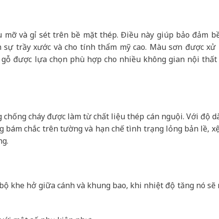
u mỡ và gỉ sét trên bề mặt thép. Điều này giúp bảo đảm b
h sự trầy xước và cho tính thẩm mỹ cao. Màu sơn được xử l
 gỗ được lựa chọn phù hợp cho nhiều không gian nội thất 
chống cháy được làm từ chất liệu thép cán nguội. Với độ d
ng bám chắc trên tường và hạn chế tình trạng lỏng bản lề, xệ
ng.
n bộ khe hở giữa cánh và khung bao, khi nhiệt độ tăng nó sẽ 