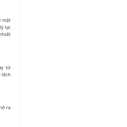
ề mặt
ý tại
thiết
ày từ
 lệch
nở ra