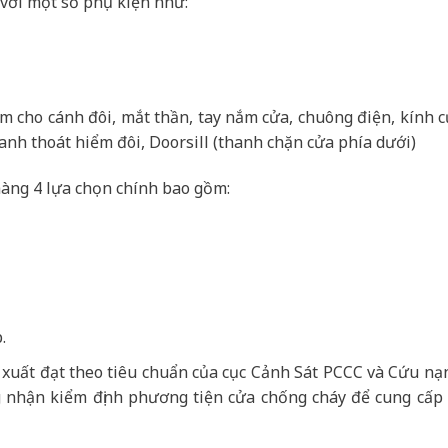
với một số phụ kiện như:
âm cho cánh đôi, mắt thần, tay nắm cửa, chuông điện, kính 
anh thoát hiểm đôi, Doorsill (thanh chặn cửa phía dưới)
àng 4 lựa chọn chính bao gồm:
.
 xuất đạt theo tiêu chuẩn của cục Cảnh Sát PCCC và Cứu nạ
 nhận kiểm định phương tiện cửa chống cháy để cung cấp r