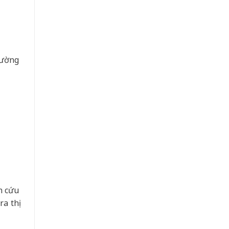
cường
n cứu
a thị