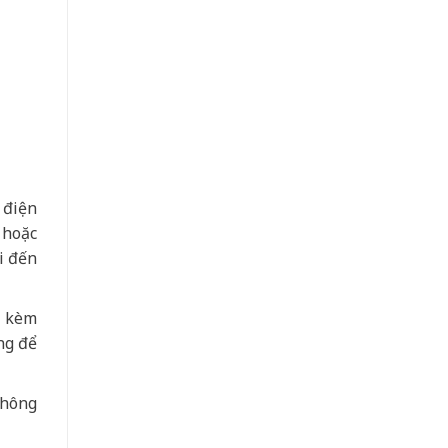
 điện
 hoặc
i đến
a kèm
ng để
không