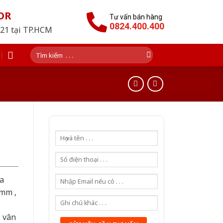
OR
Tư vấn bán hàng
0824.400.400
021 tại TP.HCM
Tìm
kiếm:
a
0mm ,
ả vân