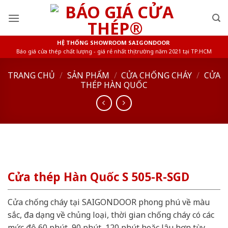
Skip
to
content
HỆ THỐNG SHOWROOM SAIGONDOOR
Báo giá cửa thép chất lượng - giá rẻ nhất thị trường năm 2021 tại TP.HCM
TRANG CHỦ
/
SẢN PHẨM
/
CỬA CHỐNG CHÁY
/
CỬA
THÉP HÀN QUỐC
Cửa thép Hàn Quốc S 505-R-SGD
Cửa chống cháy tại SAIGONDOOR phong phú về màu
sắc, đa dạng về chủng loại, thời gian chống cháy có các
mức độ 60 phút, 90 phút, 120 phút hoặc lâu hơn tùy