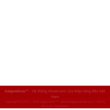
SaigonDoor™
- Hệ thống Showroom cửa thép hàng đầu Việt
Nam
Copyright ⓒ 2016 – 2026 SaigonDoor™ - www.baogiacuathep.com | Đơn vị
chủ quản SaigonDoor