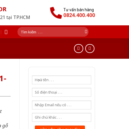
OR
Tư vấn bán hàng
0824.400.400
021 tại TP.HCM
Tìm
kiếm:
1-
t
a gỗ