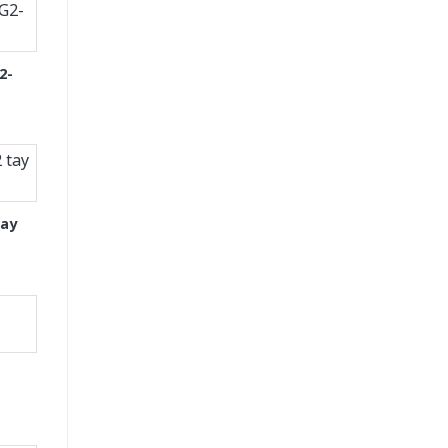
2-
tay