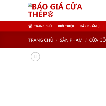
Skip
to
content
TRANG CHỦ
GIỚI THIỆU
SẢN PHẨM
TRANG CHỦ
/
SẢN PHẨM
/
CỬA GỖ