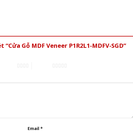
xét “Cửa Gỗ MDF Veneer P1R2L1-MDFV-SGD”
of 5 stars
5 of 5 stars
Email
*