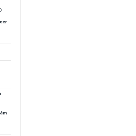
eer
Xám