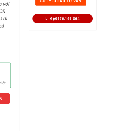
 với
OR
 đi
Gọi 0976.169.864
cả
hiết
N